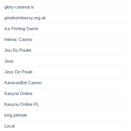
glory-casinos tr
greekembassy.org.uk
Ice Fishing Game
Interac Casino
Jeu Du Poulet
Jeux
Jeux De Poule
KaravanBet Casino
Kasyno Online
Kasyno Online PL
king johnnie
Local