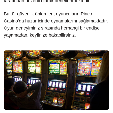
tarafından düzenli olarak denetlenmektedir.
Bu tür güvenlik önlemleri, oyuncuların Pinco
Casino’da huzur içinde oynamalarını sağlamaktadır.
Oyun deneyiminiz sırasında herhangi bir endişe
yaşamadan, keyfinize bakabilirsiniz.