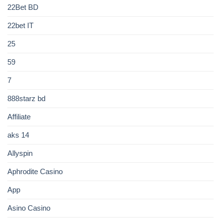
22Bet BD
22bet IT
25
59
7
888starz bd
Affiliate
aks 14
Allyspin
Aphrodite Casino
App
Asino Casino