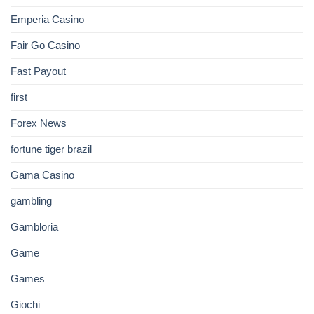
Emperia Casino
Fair Go Casino
Fast Payout
first
Forex News
fortune tiger brazil
Gama Casino
gambling
Gambloria
Game
Games
Giochi