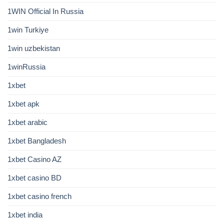
1WIN Official In Russia
1win Turkiye
1win uzbekistan
1winRussia
1xbet
1xbet apk
1xbet arabic
1xbet Bangladesh
1xbet Casino AZ
1xbet casino BD
1xbet casino french
1xbet india