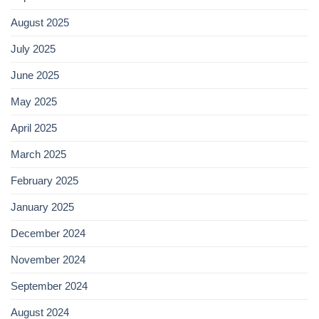
August 2025
July 2025
June 2025
May 2025
April 2025
March 2025
February 2025
January 2025
December 2024
November 2024
September 2024
August 2024