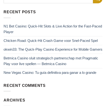
RECENT POSTS
N1 Bet Casino: Quick‑Hit Slots & Live Action for the Fast‑Paced
Player
Chicken Road: Quick‑Hit Crash Game voor Snel‑Paced Spel
okwin33: The Quick‑Play Casino Experience for Mobile Gamers
Betmica Casino sluit strategisch partnerschap met Pragmatic
Play voor live spellen — Betmica Casino
New Vegas Casino: Tu guía definitiva para ganar a lo grande
RECENT COMMENTS
ARCHIVES