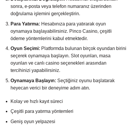
sonra, e-posta veya telefon numaranız üzerinden
doğrulama işlemini gerçekleştirin.
Para Yatırma:
Hesabınıza para yatırarak oyun
oynamaya başlayabilirsiniz. Pinco Casino, çeşitli
ödeme yöntemlerini kabul etmektedir.
Oyun Seçimi:
Platformda bulunan birçok oyundan birini
seçerek oynamaya başlayın. Slot oyunları, masa
oyunları ve canlı casino seçenekleri arasından
tercihinizi yapabilirsiniz.
Oynamaya Başlayın:
Seçtiğiniz oyunu başlatarak
heyecan verici bir deneyime adım atın.
Kolay ve hızlı kayıt süreci
Çeşitli para yatırma yöntemleri
Geniş oyun yelpazesi