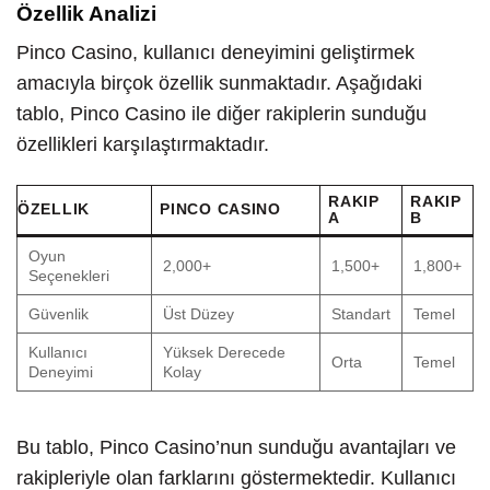
Özellik Analizi
Pinco Casino, kullanıcı deneyimini geliştirmek
amacıyla birçok özellik sunmaktadır. Aşağıdaki
tablo, Pinco Casino ile diğer rakiplerin sunduğu
özellikleri karşılaştırmaktadır.
RAKIP
RAKIP
ÖZELLIK
PINCO CASINO
A
B
Oyun
2,000+
1,500+
1,800+
Seçenekleri
Güvenlik
Üst Düzey
Standart
Temel
Kullanıcı
Yüksek Derecede
Orta
Temel
Deneyimi
Kolay
Bu tablo, Pinco Casino’nun sunduğu avantajları ve
rakipleriyle olan farklarını göstermektedir. Kullanıcı