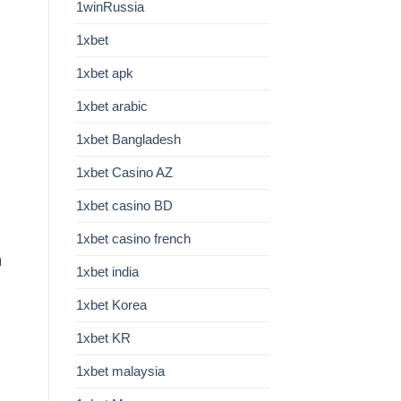
1winRussia
1xbet
1xbet apk
1xbet arabic
1xbet Bangladesh
1xbet Casino AZ
1xbet casino BD
1xbet casino french
n
1xbet india
1xbet Korea
1xbet KR
1xbet malaysia