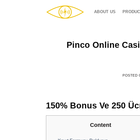
Skip
to
ABOUT US
PRODUC
content
Pinco Online Casi
POSTED
150% Bonus Ve 250 Üc
Content