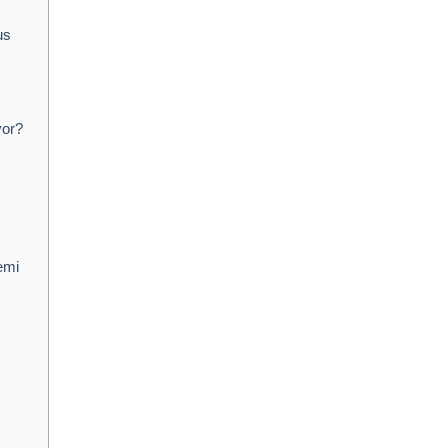
us
yor?
emi