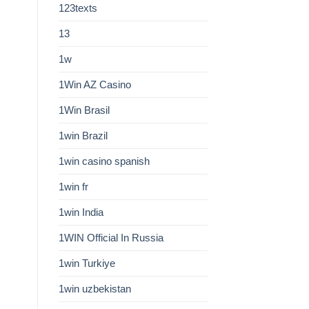
123texts
13
1w
1Win AZ Casino
1Win Brasil
1win Brazil
1win casino spanish
1win fr
1win India
1WIN Official In Russia
1win Turkiye
1win uzbekistan