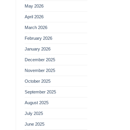
May 2026
April 2026
March 2026
February 2026
January 2026
December 2025
November 2025
October 2025
September 2025
August 2025
July 2025
June 2025