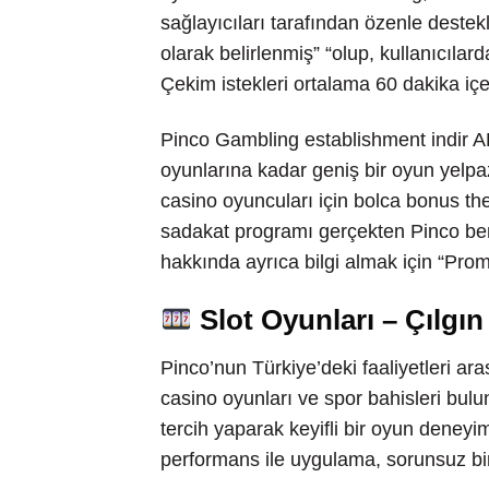
sağlayıcıları tarafından özenle deste
olarak belirlenmiş” “olup, kullanıcıla
Çekim istekleri ortalama 60 dakika içer
Pinco Gambling establishment indir AP
oyunlarına kadar geniş bir oyun yelpa
casino oyuncuları için bolca bonus the
sadakat programı gerçekten Pinco be
hakkında ayrıca bilgi almak için “Prom
Slot Oyunları – Çılgı
Pinco’nun Türkiye’deki faaliyetleri ara
casino oyunları ve spor bahisleri bul
tercih yaparak keyifli bir oyun deneyi
performans ile uygulama, sorunsuz bir