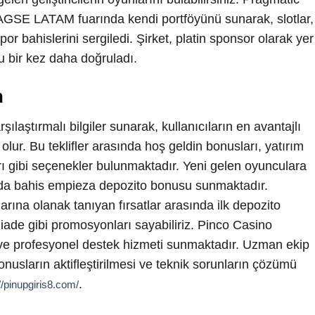
AGSE LATAM fuarında kendi portföyünü sunarak, slotlar,
por bahislerini sergiledi. Şirket, platin sponsor olarak yer
 bir kez daha doğruladı.
n
laştırmalı bilgiler sunarak, kullanıcıların en avantajlı
 olur. Bu teklifler arasında hoş geldin bonusları, yatırım
ı gibi seçenekler bulunmaktadır. Yeni gelen oyunculara
rda bahis empieza depozito bonusu sunmaktadır.
ına olanak tanıyan fırsatlar arasında ilk depozito
iade gibi promosyonları sayabiliriz. Pinco Casino
 ve profesyonel destek hizmeti sunmaktadır. Uzman ekip
onusların aktifleştirilmesi ve teknik sorunların çözümü
.
//pinupgiris8.com/