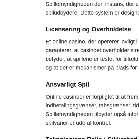
Spillemyndigheden den instans, der ud
spiludbydere. Dette system er designet
Licensering og Overholdelse
Et online casino, der opererer lovligt
garanterer, at casinoet overholder stren
betyder, at spillene er testet for tilfæ
og at der er mekanismer på plads for
Ansvarligt Spil
Online casinoer er forpligtet til at fr
indbetalingsgrænser, tabsgrænser, ti
Spillemyndigheden tilbyder også informa
spilvaner er ude af kontrol.