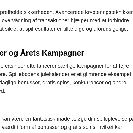
t opretholde sikkerheden. Avancerede krypteringsteknikker
l overvågning af transaktioner hjælper med at forhindre
 sikre, at spilresultater er tilfældige og uforudsigelige,
der og Årets Kampagner
ine casinoer ofte lancerer særlige kampagner for at fejre
re. Spillebodens julekalender er et glimrende eksempel
 daglige bonusser, gratis spins, konkurrencer og andre
ed.
 kan være en fantastisk måde at øge din spiloplevelse p
værdi i form af bonusser og gratis spins, hvilket kan