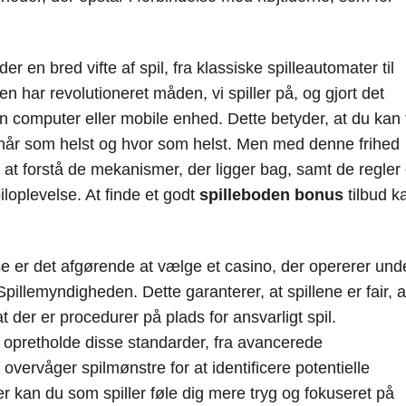
r en bred vifte af spil, fra klassiske spilleautomater til
n har revolutioneret måden, vi spiller på, og gjort det
din computer eller mobile enhed. Dette betyder, at du kan 
 når som helst og hvor som helst. Men med denne frihed
gt at forstå de mekanismer, der ligger bag, samt de regler
iloplevelse. At finde et godt
spilleboden bonus
tilbud k
lse er det afgørende at vælge et casino, der opererer und
pillemyndigheden. Dette garanterer, at spillene er fair, a
t der er procedurer på plads for ansvarligt spil.
 at opretholde disse standarder, fra avancerede
 overvåger spilmønstre for at identificere potentielle
r kan du som spiller føle dig mere tryg og fokuseret på