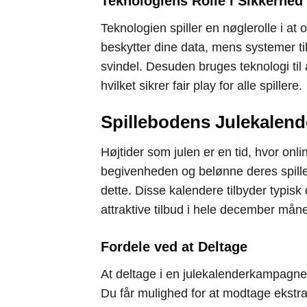
Teknologiens Rolle i Sikkerhed
Teknologien spiller en nøglerolle i a
beskytter dine data, mens systemer ti
svindel. Desuden bruges teknologi til at
hvilket sikrer fair play for alle spillere.
Spillebodens Julekalen
Højtider som julen er en tid, hvor onl
begivenheden og belønne deres spille
dette. Disse kalendere tilbyder typisk
attraktive tilbud i hele december mån
Fordele ved at Deltage
At deltage i en julekalenderkampagne
Du får mulighed for at modtage ekstra 