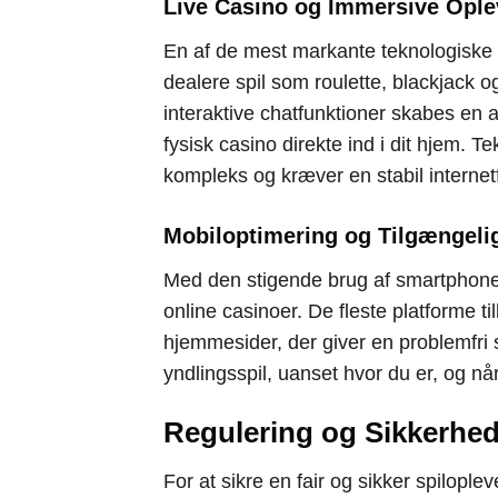
Live Casino og Immersive Ople
En af de mest markante teknologiske i
dealere spil som roulette, blackjack o
interaktive chatfunktioner skabes en 
fysisk casino direkte ind i dit hjem. T
kompleks og kræver en stabil internetf
Mobiloptimering og Tilgængeli
Med den stigende brug af smartphones 
online casinoer. De fleste platforme t
hjemmesider, der giver en problemfri s
yndlingsspil, uanset hvor du er, og når
Regulering og Sikkerhed 
For at sikre en fair og sikker spilopl