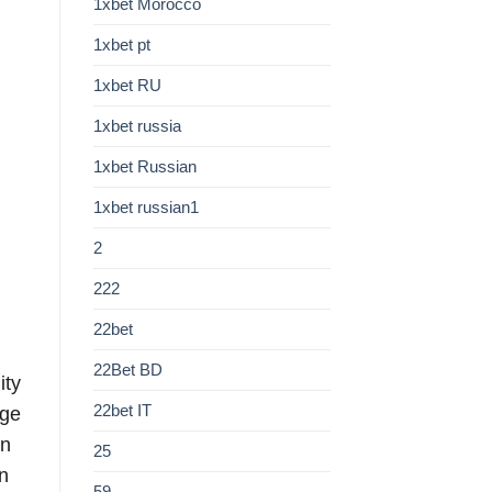
1xbet Morocco
1xbet pt
1xbet RU
1xbet russia
1xbet Russian
1xbet russian1
2
222
22bet
22Bet BD
ity
22bet IT
age
en
25
en
59