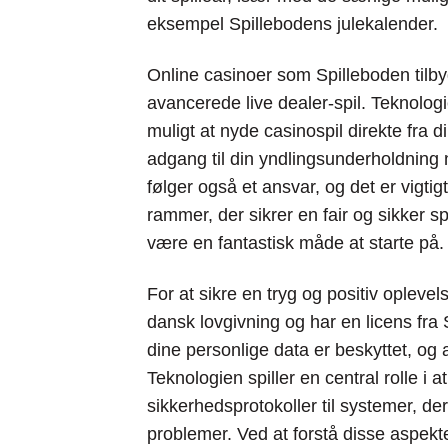
eksempel Spillebodens julekalender.
Online casinoer som Spilleboden tilbyde
avancerede live dealer-spil. Teknologie
muligt at nyde casinospil direkte fra 
adgang til din yndlingsunderholdning
følger også et ansvar, og det er vigti
rammer, der sikrer en fair og sikker sp
være en fantastisk måde at starte på.
For at sikre en tryg og positiv opleve
dansk lovgivning og har en licens fra S
dine personlige data er beskyttet, og a
Teknologien spiller en central rolle i
sikkerhedsprotokoller til systemer, der
problemer. Ved at forstå disse aspekte