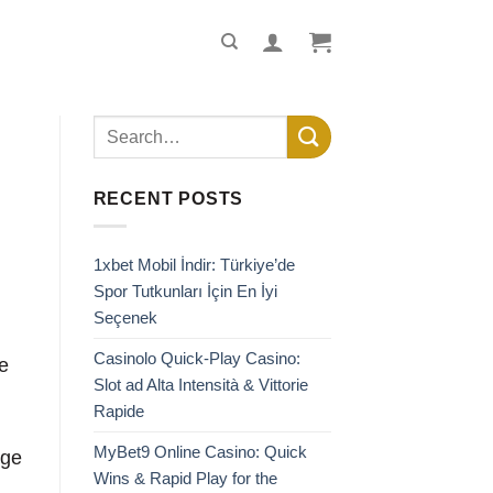
RECENT POSTS
1xbet Mobil İndir: Türkiye’de
Spor Tutkunları İçin En İyi
Seçenek
Casinolo Quick‑Play Casino:
e
Slot ad Alta Intensità & Vittorie
Rapide
MyBet9 Online Casino: Quick
gge
Wins & Rapid Play for the