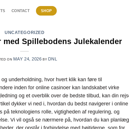
TS
CONTACT
SHOP
UNCATEGORIZED
år med Spillebodens Julekalender
MAY 24, 2026
DNL
TED ON
BY
g underholdning, hvor hvert klik kan føre til
dere inden for online casinoer kan landskabet virke
dning og et overblik over de bedste tilbud, kan din rejs
tikel dykker vi ned i, hvordan du bedst navigerer i online
 på teknologiens rolle, vigtigheden af regulering, og
lse. Vi vil også se nærmere på, hvordan du kan planlæ
gheder, der opstår i forbindelse med højtiderne, som for