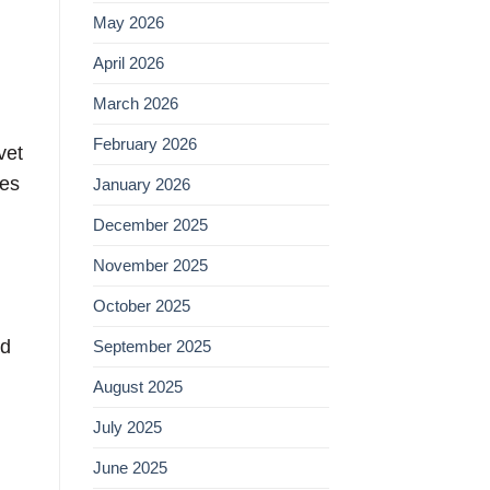
May 2026
April 2026
March 2026
February 2026
vet
des
January 2026
December 2025
November 2025
October 2025
ed
September 2025
August 2025
July 2025
June 2025