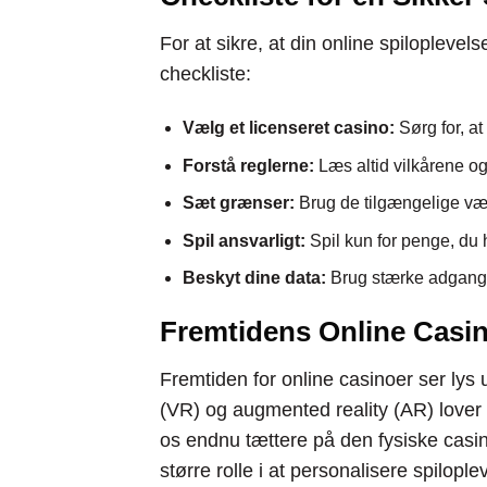
For at sikre, at din online spilopleve
checkliste:
Vælg et licenseret casino:
Sørg for, a
Forstå reglerne:
Læs altid vilkårene o
Sæt grænser:
Brug de tilgængelige værk
Spil ansvarligt:
Spil kun for penge, du h
Beskyt dine data:
Brug stærke adgang
Fremtidens Online Casi
Fremtiden for online casinoer ser lys u
(VR) og augmented reality (AR) lover 
os endnu tættere på den fysiske casino
større rolle i at personalisere spilop