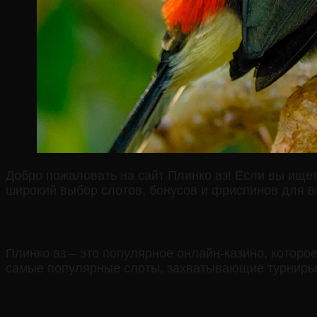
Добро пожаловать на сайт Плинко аз! Если вы ищет
широкий выбор слотов, бонусов и фриспинов для вс
Что такое Плинко аз?
Плинко аз – это популярное онлайн-казино, которо
самые популярные слоты, захватывающие турниры 
Преимущества игры в Плинко аз