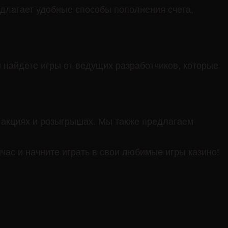
едлагает удобные способы пополнения счета,
ы найдете игры от ведущих разработчиков, которые
в акциях и розыгрышах. Мы также предлагаем
час и начните играть в свои любимые игры казино!