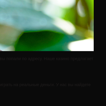
 вы попали по адресу. Наше казино предлагает
играть на реальные деньги. У нас вы найдете