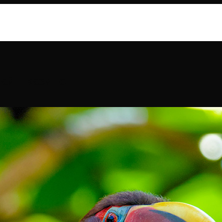
айн-казино!