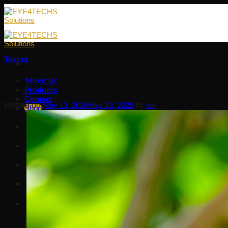
Skip
to
content
Текста
Плинко аз: захватывающий мир онл
About Us
Products
Contact
Posted on
May 13, 2026
May 13, 2026
by
dnl
Shop
No products in the cart.
Cart
No products in the cart.