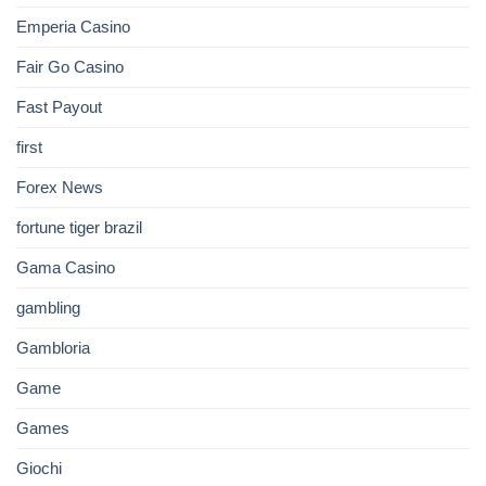
Emperia Casino
Fair Go Casino
Fast Payout
first
Forex News
fortune tiger brazil
Gama Casino
gambling
Gambloria
Game
Games
Giochi