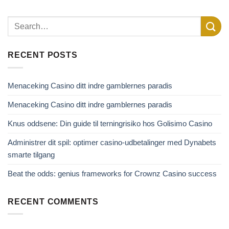
RECENT POSTS
Menaceking Casino ditt indre gamblernes paradis
Menaceking Casino ditt indre gamblernes paradis
Knus oddsene: Din guide til terningrisiko hos Golisimo Casino
Administrer dit spil: optimer casino-udbetalinger med Dynabets
smarte tilgang
Beat the odds: genius frameworks for Crownz Casino success
RECENT COMMENTS