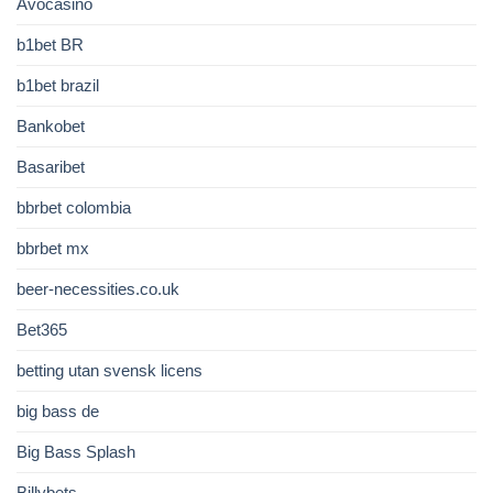
Avocasino
b1bet BR
b1bet brazil
Bankobet
Basaribet
bbrbet colombia
bbrbet mx
beer-necessities.co.uk
Bet365
betting utan svensk licens
big bass de
Big Bass Splash
Billybets