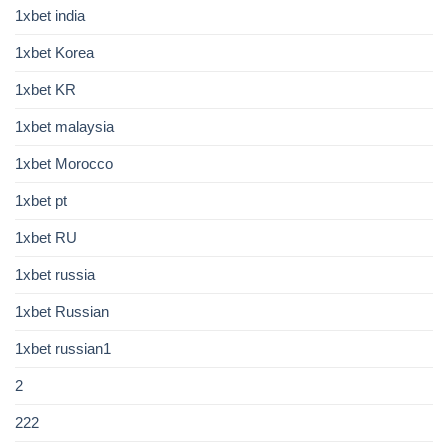
1xbet india
1xbet Korea
1xbet KR
1xbet malaysia
1xbet Morocco
1xbet pt
1xbet RU
1xbet russia
1xbet Russian
1xbet russian1
2
222