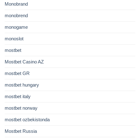
Monobrand
monobrend
monogame
monoslot
mostbet
Mostbet Casino AZ
mostbet GR
mostbet hungary
mostbet italy
mostbet norway
mostbet ozbekistonda
Mostbet Russia