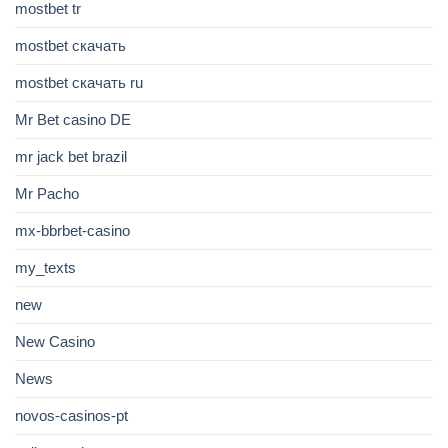
mostbet tr
mostbet скачать
mostbet скачать ru
Mr Bet casino DE
mr jack bet brazil
Mr Pacho
mx-bbrbet-casino
my_texts
new
New Casino
News
novos-casinos-pt