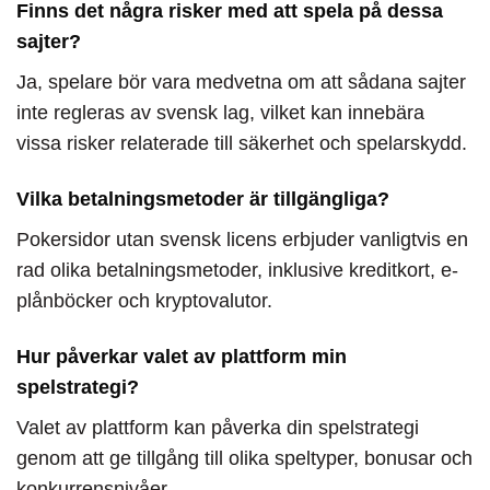
Finns det några risker med att spela på dessa
sajter?
Ja, spelare bör vara medvetna om att sådana sajter
inte regleras av svensk lag, vilket kan innebära
vissa risker relaterade till säkerhet och spelarskydd.
Vilka betalningsmetoder är tillgängliga?
Pokersidor utan svensk licens erbjuder vanligtvis en
rad olika betalningsmetoder, inklusive kreditkort, e-
plånböcker och kryptovalutor.
Hur påverkar valet av plattform min
spelstrategi?
Valet av plattform kan påverka din spelstrategi
genom att ge tillgång till olika speltyper, bonusar och
konkurrensnivåer.