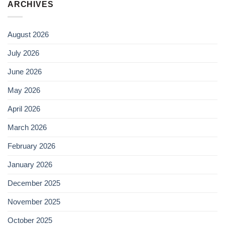
ARCHIVES
August 2026
July 2026
June 2026
May 2026
April 2026
March 2026
February 2026
January 2026
December 2025
November 2025
October 2025