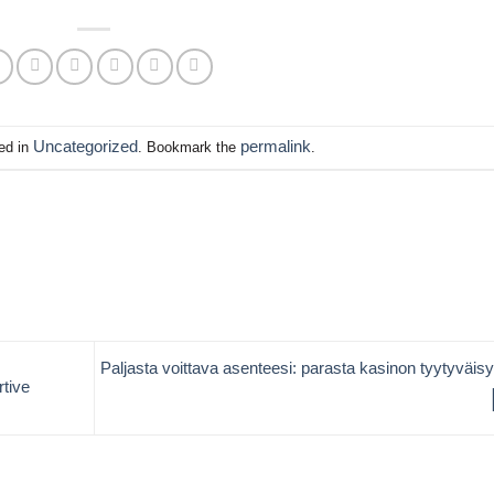
Uncategorized
permalink
ed in
. Bookmark the
.
Paljasta voittava asenteesi: parasta kasinon tyytyväisy
rtive