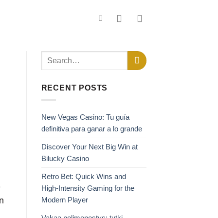
RECENT POSTS
New Vegas Casino: Tu guía
definitiva para ganar a lo grande
Discover Your Next Big Win at
Bilucky Casino
Retro Bet: Quick Wins and
e
High‑Intensity Gaming for the
Modern Player
n
Vakaa pelimenestys: tutki