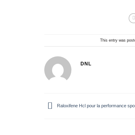
This entry was post
DNL
Raloxifene Hcl pour la performance spo