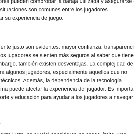
dores pueden comprobar la baraja utilizada y asegurarse
 situaciones son comunes entre los jugadores
 su experiencia de juego.
nte justo son evidentes: mayor confianza, transparenci
 Los jugadores se sienten más seguros al saber que tien
embargo, también existen desventajas. La complejidad de 
ra algunos jugadores, especialmente aquellos que no
s técnicos. Además, la dependencia de la tecnología
stema puede afectar la experiencia del jugador. Es importa
porte y educación para ayudar a los jugadores a navegar
s