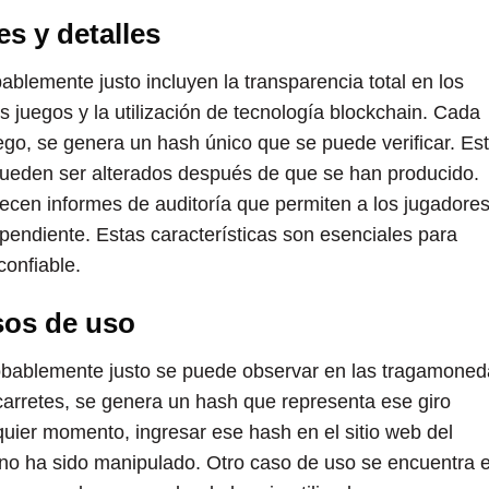
es y detalles
ablemente justo incluyen la transparencia total en los
los juegos y la utilización de tecnología blockchain. Cada
ego, se genera un hash único que se puede verificar. Es
pueden ser alterados después de que se han producido.
cen informes de auditoría que permiten a los jugadore
pendiente. Estas características son esenciales para
confiable.
sos de uso
obablemente justo se puede observar en las tragamoned
carretes, se genera un hash que representa ese giro
quier momento, ingresar ese hash en el sitio web del
o no ha sido manipulado. Otro caso de uso se encuentra 