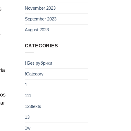
November 2023
s
s
September 2023
August 2023
s
CATEGORIES
! Без рубрики
ria
!Category
1
los
111
ar
123texts
13
1w