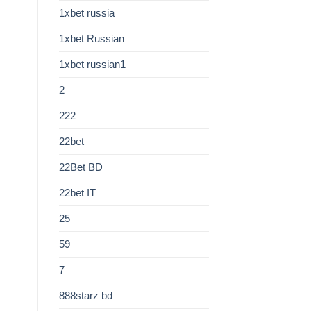
1xbet russia
1xbet Russian
1xbet russian1
2
222
22bet
22Bet BD
22bet IT
25
59
7
888starz bd