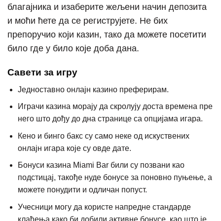
благајника и изаберите жељени начин депозита
и моћи ћете да се региструјете. Не бих
препоручио који казин, тако да можете посетити
било где у било које доба дана.
Савети за игру
Једноставно онлајн казино преферирам.
Играчи казина морају да скролују доста времена пре
него што дођу до дна странице са опцијама игара.
Кено и бинго бакс су само неке од искуствених
онлајн игара које су овде дате.
Бонуси казина Miami Bar били су позвани као
подстицај, такође нуде бонусе за поновно пуњење, а
можете понудити и одличан попуст.
Учесници могу да користе напредне стандарде
клађења како би добили активне бонусе, као што је