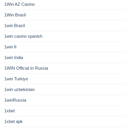
1Win AZ Casino
1Win Brasil
1win Brazil
1win casino spanish
1win fr
1win India
1WIN Official In Russia
1win Turkiye
1win uzbekistan
1winRussia
1xbet
1xbet apk