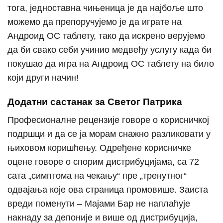
тога, једноставна чињеница је да најбоље што
можемо да препоручујемо је да играте на
Андроид ОС таблету, тако да искрено верујемо
да би свако себи учинио медвеђу услугу када би
покушао да игра на Андроид ОС таблету на било
који други начин!
Додатни састанак за Светог Патрика
Професионалне рецензије говоре о корисничкој
подршци и да се ја морам снажно разликовати у
њиховом коришћењу. Одређене корисничке
оцене говоре о спорим дистрибуцијама, са 72
сата „симптома на чекању“ пре „тренутног“
одвајања које ова страница промовише. Заиста
вреди поменути – Мајами Бар не наплаћује
накнаду за депоније и више од дистрибуција,