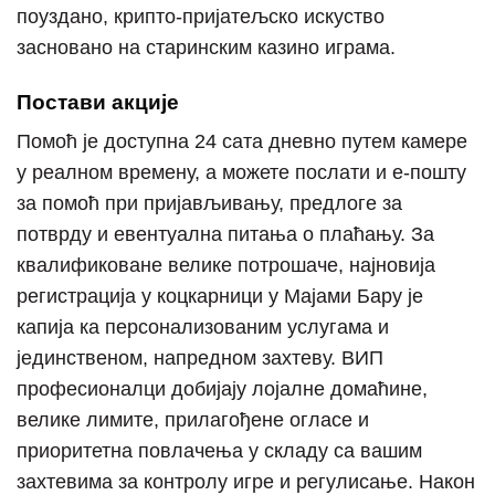
поуздано, крипто-пријатељско искуство
засновано на старинским казино играма.
Постави акције
Помоћ је доступна 24 сата дневно путем камере
у реалном времену, а можете послати и е-пошту
за помоћ при пријављивању, предлоге за
потврду и евентуална питања о плаћању. За
квалификоване велике потрошаче, најновија
регистрација у коцкарници у Мајами Бару је
капија ка персонализованим услугама и
јединственом, напредном захтеву. ВИП
професионалци добијају лојалне домаћине,
велике лимите, прилагођене огласе и
приоритетна повлачења у складу са вашим
захтевима за контролу игре и регулисање. Након