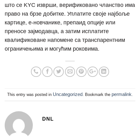
што се KYC изврши, верификовано чланство има
право на брзе добитке. Уплатите своје најбоље
картице, е-новчанике, препаид опције или
преносе зајмодавца, а затим исплатите
квалификоване напомене са транспарентним
ограничењима и могућим роковима.
Uncategorized
permalink
This entry was posted in
. Bookmark the
.
DNL