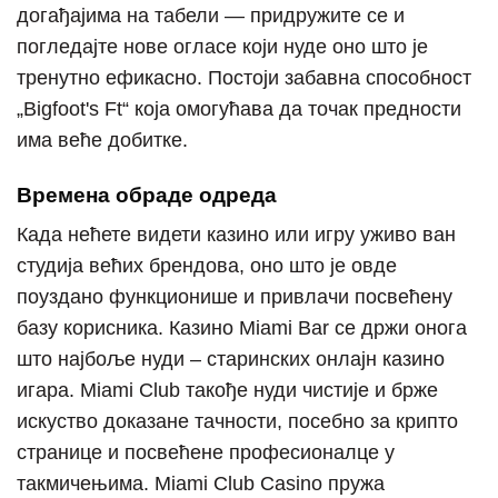
догађајима на табели — придружите се и
погледајте нове огласе који нуде оно што је
тренутно ефикасно. Постоји забавна способност
„Bigfoot's Ft“ која омогућава да точак предности
има веће добитке.
Времена обраде одреда
Када нећете видети казино или игру уживо ван
студија већих брендова, оно што је овде
поуздано функционише и привлачи посвећену
базу корисника. Казино Miami Bar се држи онога
што најбоље нуди – старинских онлајн казино
игара. Miami Club такође нуди чистије и брже
искуство доказане тачности, посебно за крипто
странице и посвећене професионалце у
такмичењима. Miami Club Casino пружа