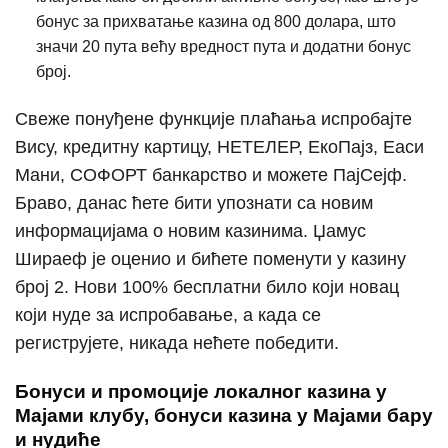
бонус за прихватање казина од 800 долара, што
значи 20 пута већу вредност пута и додатни бонус
број.
Свеже понуђене функције плаћања испробајте
Вису, кредитну картицу, НЕТЕЛЕР, ЕкоПајз, Еаси
Мани, СОФОРТ банкарство и можете ПајСејф.
Браво, данас ћете бити упознати са новим
информацијама о новим казинима. Џамус
Шираеф је оценио и бићете поменути у казину
број 2. Нови 100% бесплатни било који новац
који нуде за испробавање, а када се
региструјете, никада нећете победити.
Бонуси и промоције локалног казина у
Мајами клубу, бонуси казина у Мајами бару
и нудиће