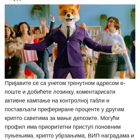
Пријавите се са унетом тренутном адресом е-
поште и добићете лозинку, коментарисати
активне кампање на контролној табли и
постављати префериране проценте у другим
крипто саветима за мање депозите. Могући
профил има приоритетни приступ поновним
пуњењима, крипто убрзањима, ВИП наградама и