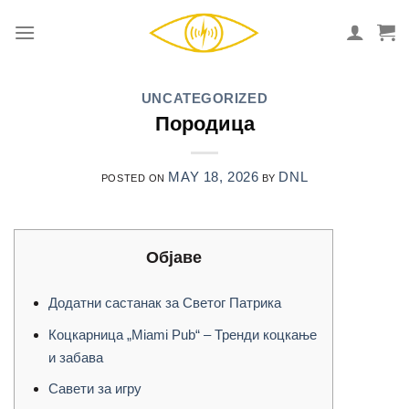
Skip
to
content
UNCATEGORIZED
Породица
MAY 18, 2026
DNL
POSTED ON
BY
Објаве
Додатни састанак за Светог Патрика
Коцкарница „Miami Pub“ – Тренди коцкање
и забава
Савети за игру