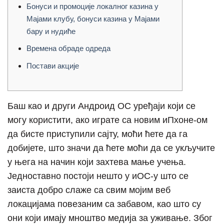
Бонуси и промоције локалног казина у
Мајами клубу, бонуси казина у Мајами
бару и нудиће
Времена обраде одреда
Постави акције
Баш као и други Андроид ОС уређаји који се
могу користити, ако играте са новим иПхоне-ом
да бисте приступили сајту, моћи ћете да га
добијете, што значи да ћете моћи да се укључите
у њега на начин који захтева мање учења.
Једноставно постоји нешто у иОС-у што се
заиста добро слаже са свим мојим веб
локацијама повезаним са забавом, као што су
они који имају мноштво медија за уживање.
Због