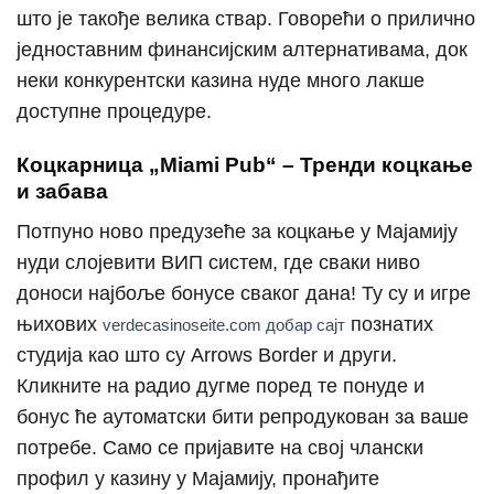
што је такође велика ствар. Говорећи о прилично
једноставним финансијским алтернативама, док
неки конкурентски казина нуде много лакше
доступне процедуре.
Коцкарница „Miami Pub“ – Тренди коцкање
и забава
Потпуно ново предузеће за коцкање у Мајамију
нуди слојевити ВИП систем, где сваки ниво
доноси најбоље бонусе сваког дана! Ту су и игре
њихових
познатих
verdecasinoseite.com добар сајт
студија као што су Arrows Border и други.
Кликните на радио дугме поред те понуде и
бонус ће аутоматски бити репродукован за ваше
потребе. Само се пријавите на свој члански
профил у казину у Мајамију, пронађите