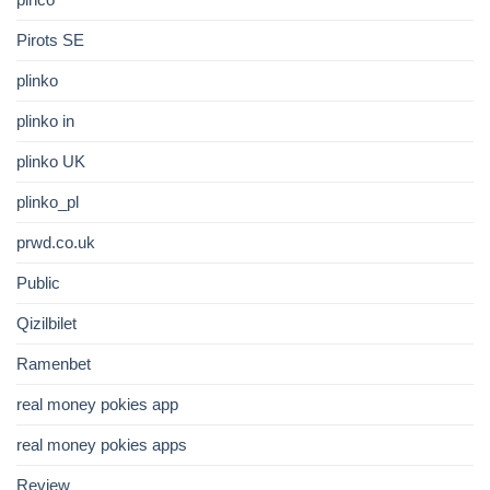
Pirots SE
plinko
plinko in
plinko UK
plinko_pl
prwd.co.uk
Public
Qizilbilet
Ramenbet
real money pokies app
real money pokies apps
Review