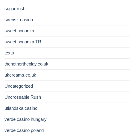
sugar rush
svensk casino
sweet bonanza
sweet bonanza TR
texts
thenethertheplay.co.uk
ukcreams.co.uk
Uncategorized
Uncrossable Rush
utlandska casino
verde casino hungary
verde casino poland