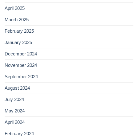
April 2025
March 2025
February 2025
January 2025
December 2024
November 2024
September 2024
August 2024
July 2024
May 2024
April 2024
February 2024