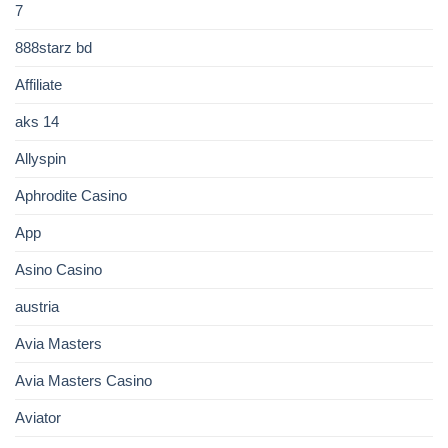
7
888starz bd
Affiliate
aks 14
Allyspin
Aphrodite Casino
App
Asino Casino
austria
Avia Masters
Avia Masters Casino
Aviator