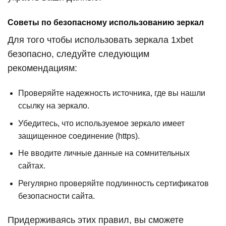
Советы по безопасному использованию зеркал
Для того чтобы использовать зеркала 1xbet
безопасно, следуйте следующим
рекомендациям:
Проверяйте надежность источника, где вы нашли
ссылку на зеркало.
Убедитесь, что используемое зеркало имеет
защищенное соединение (https).
Не вводите личные данные на сомнительных
сайтах.
Регулярно проверяйте подлинность сертификатов
безопасности сайта.
Придерживаясь этих правил, вы сможете