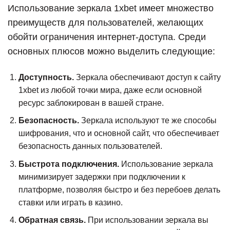
Использование зеркала 1xbet имеет множество
преимуществ для пользователей, желающих
обойти ограничения интернет-доступа. Среди
основных плюсов можно выделить следующие:
Доступность.
Зеркала обеспечивают доступ к сайту
1xbet из любой точки мира, даже если основной
ресурс заблокирован в вашей стране.
Безопасность.
Зеркала используют те же способы
шифрования, что и основной сайт, что обеспечивает
безопасность данных пользователей.
Быстрота подключения.
Использование зеркала
минимизирует задержки при подключении к
платформе, позволяя быстро и без перебоев делать
ставки или играть в казино.
Обратная связь.
При использовании зеркала вы