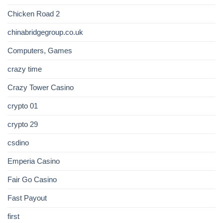
Chicken Road 2
chinabridgegroup.co.uk
Computers, Games
crazy time
Crazy Tower Сasino
crypto 01
crypto 29
csdino
Emperia Casino
Fair Go Casino
Fast Payout
first