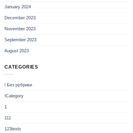
January 2024
December 2023
November 2023
September 2023
August 2023
CATEGORIES
! Без рубрики
!Category
1
111
123texts