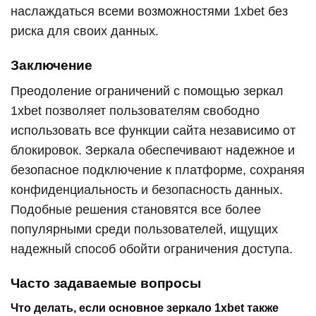
наслаждаться всеми возможностями 1xbet без
риска для своих данных.
Заключение
Преодоление ограничений с помощью зеркал
1xbet позволяет пользователям свободно
использовать все функции сайта независимо от
блокировок. Зеркала обеспечивают надежное и
безопасное подключение к платформе, сохраняя
конфиденциальность и безопасность данных.
Подобные решения становятся все более
популярными среди пользователей, ищущих
надежный способ обойти ограничения доступа.
Часто задаваемые вопросы
Что делать, если основное зеркало 1xbet также