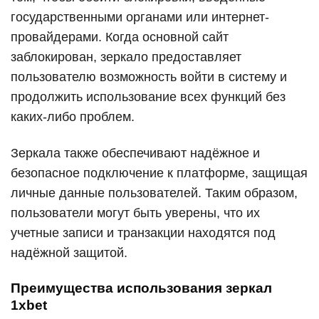
государственными органами или интернет-
провайдерами. Когда основной сайт
заблокирован, зеркало предоставляет
пользователю возможность войти в систему и
продолжить использование всех функций без
каких-либо проблем.
Зеркала также обеспечивают надёжное и
безопасное подключение к платформе, защищая
личные данные пользователей. Таким образом,
пользователи могут быть уверены, что их
учетные записи и транзакции находятся под
надёжной защитой.
Преимущества использования зеркал
1xbet