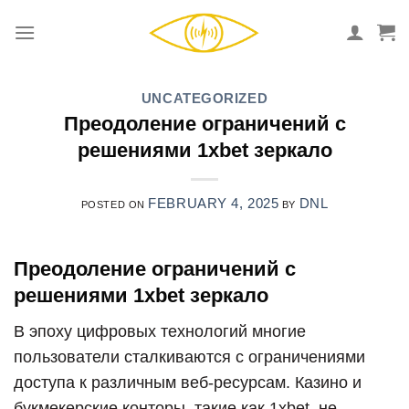
Skip
to
content
UNCATEGORIZED
Преодоление ограничений с
решениями 1xbet зеркало
FEBRUARY 4, 2025
DNL
POSTED ON
BY
Преодоление ограничений с
решениями 1xbet зеркало
В эпоху цифровых технологий многие
пользователи сталкиваются с ограничениями
доступа к различным веб-ресурсам. Казино и
букмекерские конторы, такие как 1xbet, не