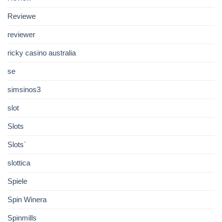
Reviewe
reviewer
ricky casino australia
se
simsinos3
slot
Slots
Slots`
slottica
Spiele
Spin Winera
Spinmills