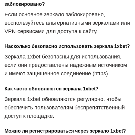
заблокировано?
Если основное зеркало заблокировано,
воспользуйтесь альтернативными зеркалами или
VPN-сервисами для доступа к сайту.
Насколько безопасно использовать зеркала 1xbet?
Зеркала 1xbet безопасны для использования,
если они предоставлены надежным источником
и имеют защищенное соединение (https).
Как часто обновляются зеркала 1xbet?
Зеркала 1xbet обновляются регулярно, чтобы
обеспечить пользователям беспрепятственный
доступ к площадке.
Можно ли регистрироваться через зеркало 1xbet?