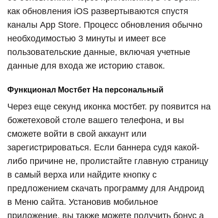
как обновления iOS развертываются спустя
каналы App Store. Процесс обновления обычно
необходимостью 3 минуты и имеет все
пользовательские данные, включая учетные
данные для входа же историю ставок.
Функционал Мостбет На персональный
Через еще секунд иконка мостбет. ру появится на
божетеховой столе вашего телефона, и вы
сможете войти в свой аккаунт или
зарегистрироваться. Если баннера судя какой-
либо причине не, пролистайте главную страницу
в самый верха или найдите кнопку с
предложением скачать программу для Андроид
в Меню сайта. Установив мобильное
приложение, вы также можете получить бонус а