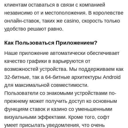
клиентам оставаться в связи с компанией
независимо от и местоположения. В королевстве
онлайн-ставок, таких же casino, скорость только
удобство решают равно.
Как Пользоваться Приложением?
Наше приложение автоматически обеспечивает
качество графики в варьируются от
возможностей устройства. Мы поддерживаем как
32-битные, так а 64-битные архитектуры Android
для максимальной совместимости.
Пользователи со знакомыми устройствами по-
прежнему может получить доступ ко основным
функциям ставок и казино со уменьшенными
визуальными эффектами. Кроме того, софт
умеет присылать уведомления, что очень