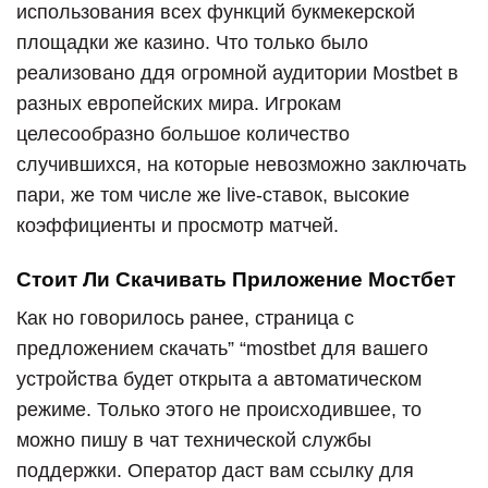
использования всех функций букмекерской
площадки же казино. Что только было
реализовано ддя огромной аудитории Mostbet в
разных европейских мира. Игрокам
целесообразно большое количество
случившихся, на которые невозможно заключать
пари, же том числе же live-ставок, высокие
коэффициенты и просмотр матчей.
Стоит Ли Скачивать Приложение Мостбет
Как но говорилось ранее, страница с
предложением скачать” “mostbet для вашего
устройства будет открыта а автоматическом
режиме. Только этого не происходившее, то
можно пишу в чат технической службы
поддержки. Оператор даст вам ссылку для