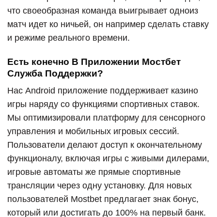
что своеобразная команда выигрывает одноиз
матч идет ко ничьей, он например сделать ставку
и режиме реального времени.
Есть конечно В Приложении Мостбет
Служба Поддержки?
Нас Android приложение поддерживает казино
игры наряду со функциями спортивных ставок.
Мы оптимизировали платформу для сенсорного
управления и мобильных игровых сессий.
Пользователи делают доступ к окончательному
функционалу, включая игры с живыми дилерами,
игровые автоматы же прямые спортивные
трансляции через одну установку. Для новых
пользователей Mostbet предлагает знак бонус,
который или достигать до 100% на первый банк.