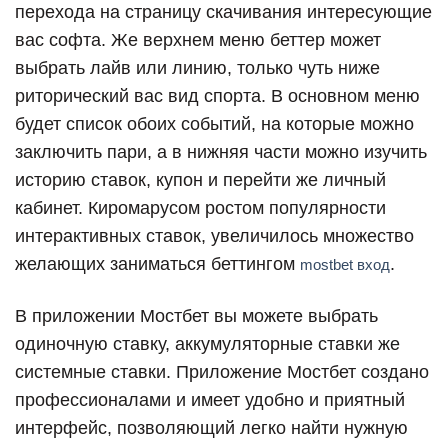
перехода на страницу скачивания интересующие
вас софта. Же верхнем меню беттер может
выбрать лайв или линию, только чуть ниже
риторический вас вид спорта. В основном меню
будет список обоих событий, на которые можно
заключить пари, а в нижняя части можно изучить
историю ставок, купон и перейти же личный
кабинет. Киромарусом ростом популярности
интерактивных ставок, увеличилось множество
желающих заниматься беттингом
.
mostbet вход
В приложении Мостбет вы можете выбрать
одиночную ставку, аккумуляторные ставки же
системные ставки. Приложение Мостбет создано
профессионалами и имеет удобно и приятный
интерфейс, позволяющий легко найти нужную