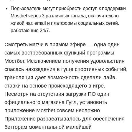
Пользователи могут приобрести доступ к поддержки
Mostbet через 3 различных канала, включительно
живой чат, email и платформы социальных сетей,
работающие 24/7.
Смотреть матчи в прямом эфире — одна один
самых востребованных функций программы
Мостбет. Исключением получения удовольствия
спасась нахождения в гуще спортивных событий,
трансляция дает возможность сделали лайв-
ставки на основе происходящего в игре.
Несмотря на отсутствия загрузки ПО один
официального магазина Гугл, установить
приложение Mostbet совсем несложно.
Приложение разрабатывалось для обеспечения
бетторам моментальной малейшей