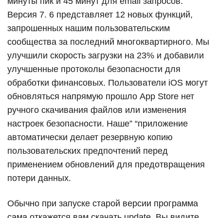
минуты пик и 45 минут для email запросов.
Версия 7. 6 представляет 12 новых функций,
запрошенных нашим пользовательским
сообщества за последний многоквартирного. Мы
улучшили скорость загрузки на 23% и добавили
улучшенные протоколы безопасности для
обработки финансовых. Пользователи iOS могут
обновляться напрямую прошло App Store нет
ручного скачивания файлов или изменения
настроек безопасности. Наше” “приложение
автоматически делает резервную копию
пользовательских предпочтений перед
применением обновлений для предотвращения
потери данных.
Обычно при запуске старой версии программа
сама откажется вам скачать update. Вы видите