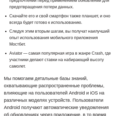
предпочтений перед применением обновлений для
предотвращения потери данных.
Скачайте его и свой смартфон также планшет, и оно
всегда будет готово к использованию.
Следуя этим вторым шагам, вы получат наилучший
опыт использования мобильного приложения
Мостбет.
Aviator — самая популярная игра в жанре Crash, где
участники делают ставки на набирающий высоту
самолет.
Мы помогаем детальные базы знаний,
охватывающие распространенные проблемы,
влияющие на пользователей Android и iOS на
различных моделях устройств. Пользователи
Android получают автоматические уведомления
об обновлениях через приложение, в то время