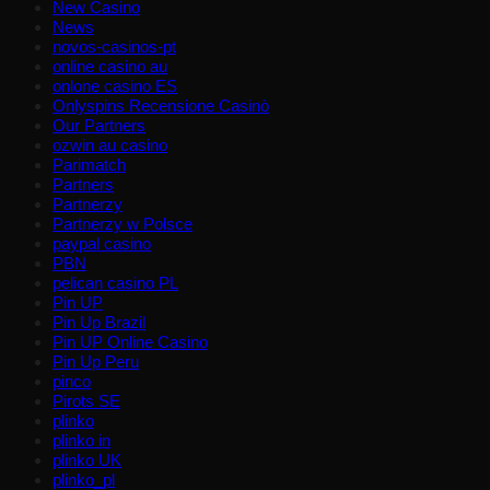
New Casino
News
novos-casinos-pt
online casino au
onlone casino ES
Onlyspins Recensione Casinò
Our Partners
ozwin au casino
Parimatch
Partners
Partnerzy
Partnerzy w Polsce
paypal casino
PBN
pelican casino PL
Pin UP
Pin Up Brazil
Pin UP Online Casino
Pin Up Peru
pinco
Pirots SE
plinko
plinko in
plinko UK
plinko_pl