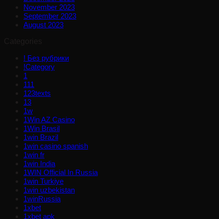
November 2023
September 2023
August 2023
Categories
! Без рубрики
!Category
1
111
123texts
13
1w
1Win AZ Casino
1Win Brasil
1win Brazil
1win casino spanish
1win fr
1win India
1WIN Official In Russia
1win Turkiye
1win uzbekistan
1winRussia
1xbet
1xbet apk