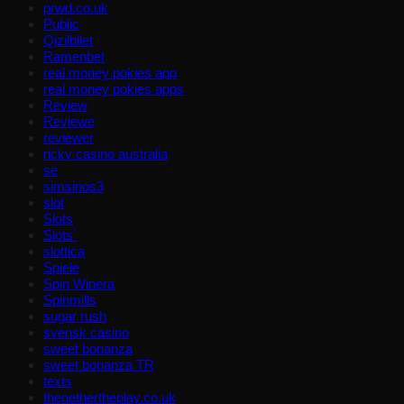
prwd.co.uk
Public
Qizilbilet
Ramenbet
real money pokies app
real money pokies apps
Review
Reviewe
reviewer
ricky casino australia
se
simsinos3
slot
Slots
Slots`
slottica
Spiele
Spin Winera
Spinmills
sugar rush
svensk casino
sweet bonanza
sweet bonanza TR
texts
thenethertheplay.co.uk