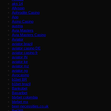
aks 14
Allyspin
Aphrodite Casino
App
Asino Casino
austria
Avia Masters
Avia Masters Casino
Aviator
aviator brazil
aviator casino DE
aviator casino fr
aviator IN
aviator ke
aviator mz
aviator ng
Avocasino
b1bet BR
b1bet brazil
Bankobet
Basaribet
bbrbet colombia
bbrbet mx
beer-necessities.co.uk
Bet365