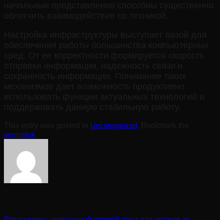
начальные представления способны существенно
облегчить взаимодействие со техникой.
Настройка инфраструктуры выступает базой для
обеспечения работы большинства компьютерных
сред. От ее корректности формируется скорость
отправки информации, надежность связи и
сохранность информации. Понимание таких
механизмов дает возможность продуктивно
использовать функции актуальных технологий и
поддерживать данную стабильную работу.
This entry was posted in
Uncategorized
. Bookmark the
permalink
.
dnl
Pinco казино: уникальный игровой опыт для игроков из