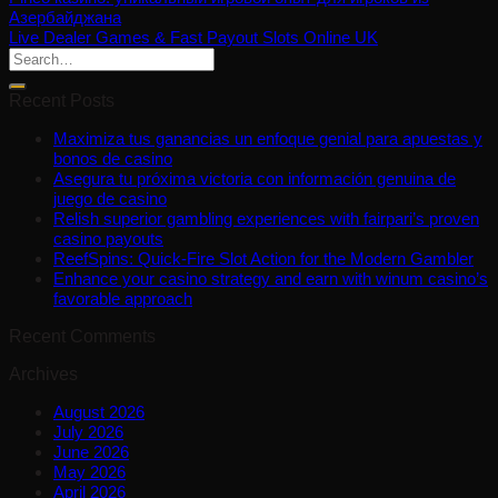
Азербайджана
Live Dealer Games & Fast Payout Slots Online UK
Recent Posts
Maximiza tus ganancias un enfoque genial para apuestas y
bonos de casino
Asegura tu próxima victoria con información genuina de
juego de casino
Relish superior gambling experiences with fairpari’s proven
casino payouts
ReefSpins: Quick‑Fire Slot Action for the Modern Gambler
Enhance your casino strategy and earn with winum casino’s
favorable approach
Recent Comments
Archives
August 2026
July 2026
June 2026
May 2026
April 2026