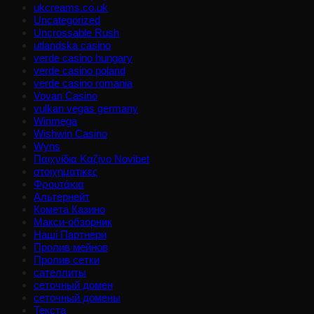
ukcreams.co.uk
Uncategorized
Uncrossable Rush
utlandska casino
verde casino hungary
verde casino poland
verde casino romania
Vovan Casino
vulkan vegas germany
Winmega
Wishwin Casino
Wyns
Παιχνίδια Καζίνο Novibet
στοιχηματικες
Φρουτάκια
Альтернейт
Комета Казино
Макси-обзорник
Наші Партнери
Пролив мейнов
Пролив сетки
сателлиты
сеточный домен
сеточный домены
Текста