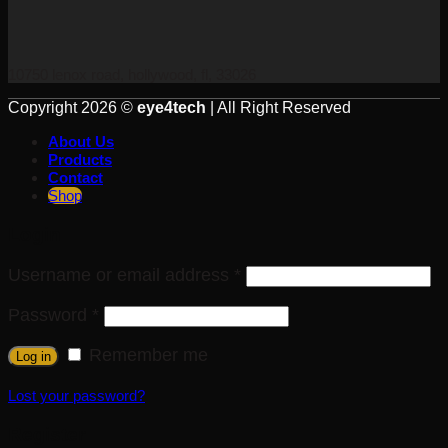
10750 lenox road, hollywood, fl, 33026
Copyright 2026 ©
eye4tech
| All Right Reserved
About Us
Products
Contact
Shop
Login
Username or email address
*
Password
*
Remember me
Log in
Lost your password?
Register