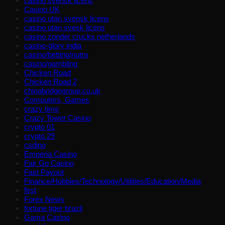
casino svensk licens
Casino UK
casino utan svensk licens
casino utan svesk licens
casino zonder crucks netherlands
casino-glory india
casino/betting/nutra
casino/gambling
Chicken Road
Chicken Road 2
chinabridgegroup.co.uk
Computers, Games
crazy time
Crazy Tower Сasino
crypto 01
crypto 29
csdino
Emperia Casino
Fair Go Casino
Fast Payout
Finance/Hobbies/Technology/Utilities/Education/Media
first
Forex News
fortune tiger brazil
Gama Casino