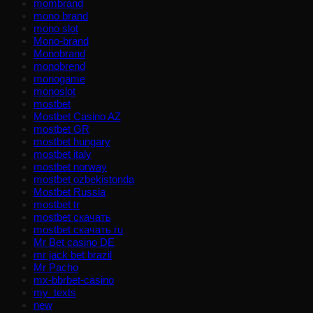
mombrand
mono brand
mono slot
Mono-brand
Monobrand
monobrend
monogame
monoslot
mostbet
Mostbet Casino AZ
mostbet GR
mostbet hungary
mostbet italy
mostbet norway
mostbet ozbekistonda
Mostbet Russia
mostbet tr
mostbet скачать
mostbet скачать ru
Mr Bet casino DE
mr jack bet brazil
Mr Pacho
mx-bbrbet-casino
my_texts
new