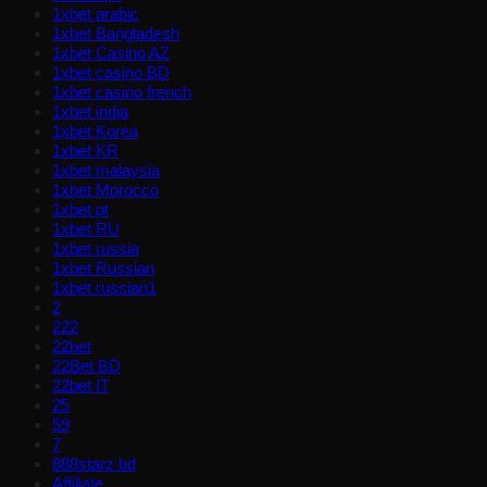
1xbet arabic
1xbet Bangladesh
1xbet Casino AZ
1xbet casino BD
1xbet casino french
1xbet india
1xbet Korea
1xbet KR
1xbet malaysia
1xbet Morocco
1xbet pt
1xbet RU
1xbet russia
1xbet Russian
1xbet russian1
2
222
22bet
22Bet BD
22bet IT
25
59
7
888starz bd
Affiliate