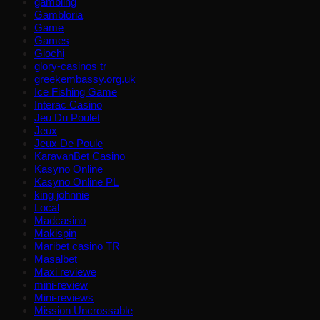
gambling
Gambloria
Game
Games
Giochi
glory-casinos tr
greekembassy.org.uk
Ice Fishing Game
Interac Casino
Jeu Du Poulet
Jeux
Jeux De Poule
KaravanBet Casino
Kasyno Online
Kasyno Online PL
king johnnie
Local
Madcasino
Makispin
Maribet casino TR
Masalbet
Maxi reviewe
mini-review
Mini-reviews
Mission Uncrossable