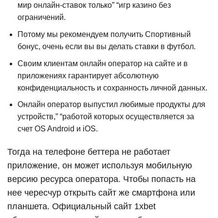
мир онлайн-ставок только” “игр казино без
ограничений.
Потому мы рекомендуем получить Спортивный
бонус, очень если вы вы делать ставки в футбол.
Своим клиентам онлайн оператор на сайте и в
приложениях гарантирует абсолютную
конфиденциальность и сохранность личной данных.
Онлайн оператор выпустил любимые продукты для
устройств,” “работой которых осуществляется за
счет OS Android и iOS.
Тогда на телефоне беттера не работает
приложение, он может используя мобильную
версию ресурса оператора. Чтобы попасть на
нее чересчур открыть сайт же смартфона или
планшета. Официальный сайт 1xbet