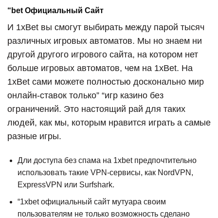
“bet Официальный Сайт
И 1xBet вы смогут выбирать между парой тысяч
различных игровых автоматов. Мы но знаем ни
другой другого игрового сайта, на котором нет
больше игровых автоматов, чем на 1xBet. На
1xBet сами можете полностью досконально мир
онлайн-ставок только” “игр казино без
ограничений. Это настоящий рай для таких
людей, как мы, которым нравится играть а самые
разные игры.
Дли доступа без спама на 1xbet предпочтительно
использовать такие VPN-сервисы, как NordVPN,
ExpressVPN или Surfshark.
“1xbet официальный сайт мутуара своим
пользователям не только возможность сделано