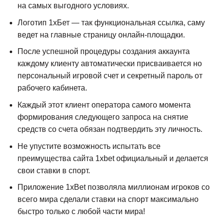
на самых выгодного условиях.
Логотип 1хБет — так функциональная ссылка, саму
ведет на главные страницу онлайн-площадки.
После успешной процедуры создания аккаунта
каждому клиенту автоматически присваивается но
персональный игровой счет и секретный пароль от
рабочего кабинета.
Каждый этот клиент оператора самого момента
формирования следующего запроса на снятие
средств со счета обязан подтвердить эту личность.
Не упустите возможность испытать все
преимущества сайта 1xbet официальный и делается
свои ставки в спорт.
Приложение 1хBet позволяла миллионам игроков со
всего мира сделали ставки на спорт максимально
быстро только с любой части мира!