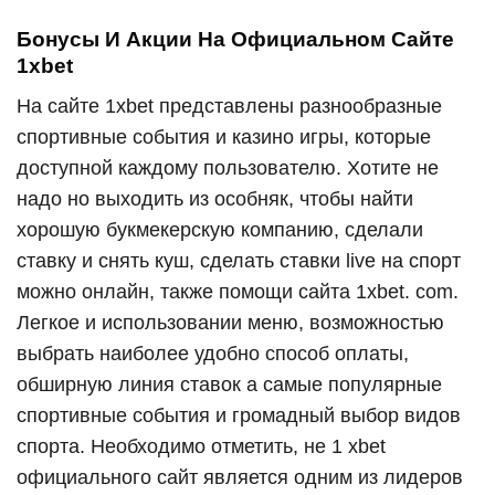
Бонусы И Акции На Официальном Сайте
1xbet
На сайте 1xbet представлены разнообразные
спортивные события и казино игры, которые
доступной каждому пользователю. Хотите не
надо но выходить из особняк, чтобы найти
хорошую букмекерскую компанию, сделали
ставку и снять куш, сделать ставки live на спорт
можно онлайн, также помощи сайта 1xbet. com.
Легкое и использовании меню, возможностью
выбрать наиболее удобно способ оплаты,
обширную линия ставок а самые популярные
спортивные события и громадный выбор видов
спорта. Необходимо отметить, не 1 xbet
официального сайт является одним из лидеров