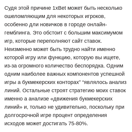
Судя этой причине 1xBet может быть несколько
ошеломляющим для некоторых игроков,
особенно дли новичков в городе онлайн-
гемблинга. Это обстоит с большим максимумом
игр, которые переполняют сайт ставок.
Неизменно может быть трудно найти именно
которой игру или функцию, которую вы ищете,
из-за огромного количество беспорядка. Одним
одним наиболее важных компонентов успешной
игры а букмекерских конторах” “являлось анализ
линий. Остальные строят стратегию моих ставок
именно а анализе «движения букмекерских
линий» и, только не удивительно, поскольку при
долгосрочной игре процент определения
исходов может достигать 75-80%.