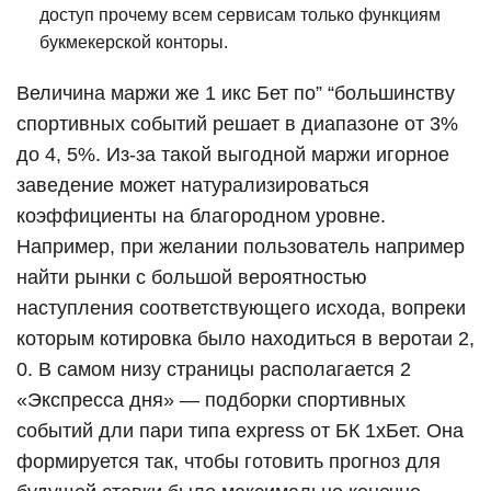
доступ прочему всем сервисам только функциям
букмекерской конторы.
Величина маржи же 1 икс Бет по” “большинству
спортивных событий решает в диапазоне от 3%
до 4, 5%. Из-за такой выгодной маржи игорное
заведение может натурализироваться
коэффициенты на благородном уровне.
Например, при желании пользователь например
найти рынки с большой вероятностью
наступления соответствующего исхода, вопреки
которым котировка было находиться в веротаи 2,
0. В самом низу страницы располагается 2
«Экспресса дня» — подборки спортивных
событий дли пари типа express от БК 1хБет. Она
формируется так, чтобы готовить прогноз для