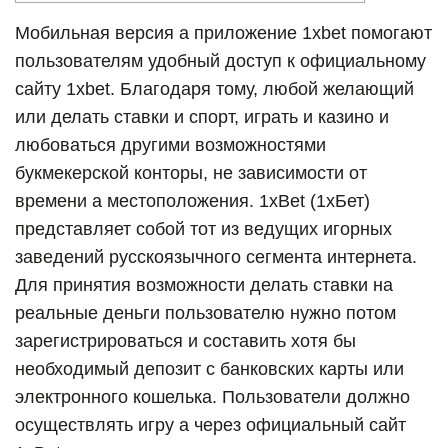
Мобильная версия а приложение 1xbet помогают
пользователям удобный доступ к официальному
сайту 1xbet. Благодаря тому, любой желающий
или делать ставки и спорт, играть и казино и
любоваться другими возможностями
букмекерской конторы, не зависимости от
времени а местоположения. 1xBet (1хБет)
представляет собой тот из ведущих игорных
заведений русскоязычного сегмента интернета.
Для принятия возможности делать ставки на
реальные деньги пользователю нужно потом
зарегистрироваться и составить хотя бы
необходимый депозит с банковских карты или
электронного кошелька. Пользователи должно
осуществлять игру а через официальный сайт