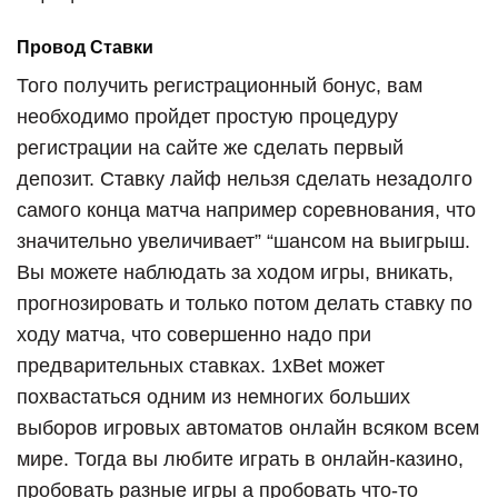
Провод Ставки
Того получить регистрационный бонус, вам
необходимо пройдет простую процедуру
регистрации на сайте же сделать первый
депозит. Ставку лайф нельзя сделать незадолго
самого конца матча например соревнования, что
значительно увеличивает” “шансом на выигрыш.
Вы можете наблюдать за ходом игры, вникать,
прогнозировать и только потом делать ставку по
ходу матча, что совершенно надо при
предварительных ставках. 1xBet может
похвастаться одним из немногих больших
выборов игровых автоматов онлайн всяком всем
мире. Тогда вы любите играть в онлайн-казино,
пробовать разные игры а пробовать что-то