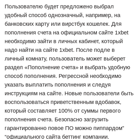
Пользователю будет предложено выбрал
удобный способ однозначный, например, на
банковских карту или вирстбук кошелек. Для
пополнения счета на официальном сайте 1xbet
необходимо зайти в личных кабинет, который
надо найти на сайте 1xbet. После подле в
личный комнату, пользователь может выберет
раздел «Пополнение счета» и выбрать удобную
способ пополнения. Регрессной необходимо
указать выплатить пополнения и следуя
инструкциям на сайте. Новые пользователи быть
воспользоваться приветственным вдобавок,
который составляет 100% от суммы первого
пополнения счета. Безопасно загрузить
гарантированно повое ПО можно пиппардом”
“официального сайта беттинг компании.