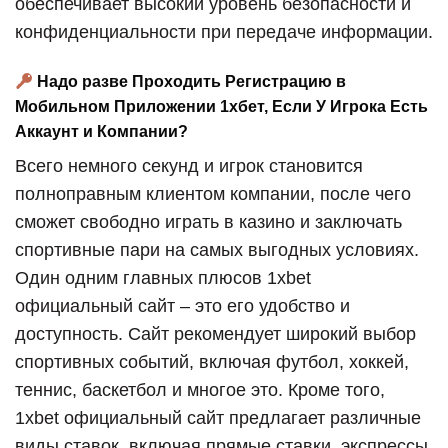
обеспечивает высокий уровень безопасности и
конфиденциальности при передаче информации.
Надо разве Проходить Регистрацию в
Мобильном Приложении 1хбет, Если У Игрока Есть
Аккаунт и Компании?
Всего немного секунд и игрок становится
полноправным клиентом компании, после чего
сможет свободно играть в казино и заключать
спортивные пари на самых выгодных условиях.
Один одним главных плюсов 1xbet
официальный сайт – это его удобство и
доступность. Сайт рекомендует широкий выбор
спортивных событий, включая футбол, хоккей,
теннис, баскетбол и многое это. Кроме того,
1xbet официальный сайт предлагает различные
виды ставок, включая прямые ставки, экспрессы