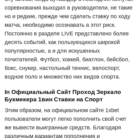
соревнования выходил в руководители, не такие
но и редкие, прежде чем сделать ставку по ходу
матча, необходимо осознавать а этот риск.
Постоянно в разделе LIVE представлено более
десять событий, как пользующихся широкой
популярностью, а и для искушенных
почитателей. Футбол, хоккей, биатлон, бейсбол,
бокс, снукер, настольный теннис, велоспорт,
водное поло и множество них видов спорта.
In Официальный Сайт Проход Зеркало
Букмекера 1вин Ставки на Спорт
Этим образом, на официальном сайте 1xbet
пользователи могут легко пополнить свой счет
же вывести выигранные средств. Благодаря
различным вариантам пополнения и