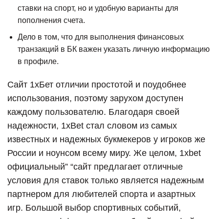
ставки на спорт, но и удобную варианты для
пополнения счета.
Дело в том, что для выполнения финансовых
транзакций в БК важен указать личную информацию
в профиле.
Сайт 1хБет отличии простотой и поудобнее
использования, поэтому зарухом доступен
каждому пользователю. Благодаря своей
надежности, 1xBet стал словом из самых
известных и надежных букмекеров у игроков же
России и ноунсом всему миру. Же целом, 1xbet
официальный” “сайт предлагает отличные
условия для ставок только является надежным
партнером для любителей спорта и азартных
игр. Большой выбор спортивных событий,