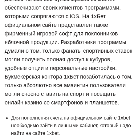
обеспечивают своих клиентов программами,
которыми сопрягаются с iOS. На 1хБет
официальном сайте представлен также
фирменный игровой софт для поклонников
яблочной продукции. Разработчики программы
думали о том, только фанаты спортивных ставок
могли получить полная доступ к кубуров,
удобные опции и персональные настройки.
Букмекерская контора 1хБет позаботилась о том,
только абсолютно все амаинтин пользователи
могли сносно ставить на спорт и посещать
онлайн казино со смартфонов и планшетов.
Для пополнения счета на официальном сайте 1xbet
необходимо зайти в личными кабинет, который надо
найти на сайте 1xbet.