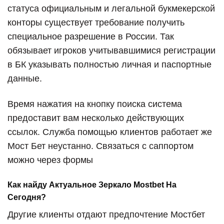
статуса официальным и легальной букмекерской
конторы существует требование получить
специальное разрешение в России. Так
обязывает игроков учитывавшимися регистрации
в БК указывать полностью личная и паспортные
данные.
Время нажатия на кнопку поиска система
предоставит вам несколько действующих
ссылок. Служба помощью клиентов работает же
Мост Бет неустанно. Связаться с саппортом
можно через формы
Как найду Актуальное Зеркало Mostbet На
Сегодня?
Другие клиенты отдают предпочтение Мостбет