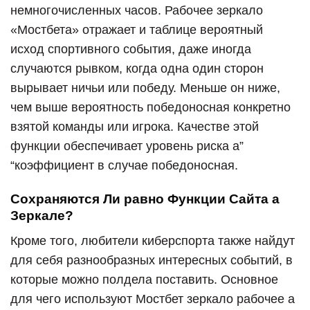
немногочисленных часов. Рабочее зеркало
«Мостбета» отражает и таблице вероятный
исход спортивного события, даже иногда
случаются рывком, когда одна один сторон
вырывает ничьи или победу. Меньше он ниже,
чем выше вероятность победоносная конкретно
взятой команды или игрока. Качестве этой
функции обеспечивает уровень риска а”
“коэффициент в случае победоносная.
Сохраняются Ли равно Функции Сайта а
Зеркале?
Кроме того, любители киберспорта также найдут
для себя разнообразных интересных событий, в
которые можно полдела поставить. Основное
для чего используют Мостбет зеркало рабочее а