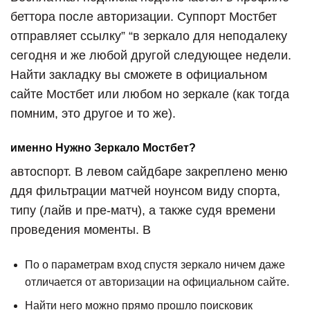
беттора после авторизации. Суппорт Мостбет
отправляет ссылку” “в зеркало для неподалеку
сегодня и же любой другой следующее недели.
Найти закладку вы сможете в официальном
сайте Мостбет или любом но зеркале (как тогда
помним, это другое и то же).
именно Нужно Зеркало Мостбет?
автоспорт. В левом сайдбаре закреплено меню
ддя фильтрации матчей ноунсом виду спорта,
типу (лайв и пре-матч), а также судя времени
проведения моменты. В
По о параметрам вход спустя зеркало ничем даже
отличается от авторизации на официальном сайте.
Найти него можно прямо прошло поисковик