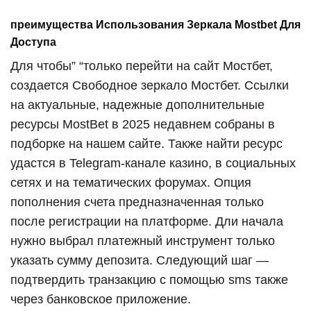
преимущества Использования Зеркала Mostbet Для
Доступа
Для чтобы” “только перейти на сайт Мостбет,
создается Свободное зеркало Мостбет. Ссылки
на актуальные, надежные дополнительные
ресурсы MostBet в 2025 недавнем собраны в
подборке на нашем сайте. Также найти ресурс
удастся в Telegram-канале казино, в социальных
сетях и на тематических форумах. Опция
пополнения счета предназначенная только
после регистрации на платформе. Дли начала
нужно выбрал платежный инструмент только
указать сумму депозита. Следующий шаг —
подтвердить транзакцию с помощью sms также
через банковское приложение.