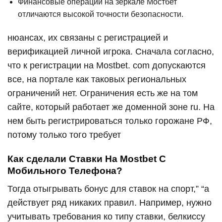
Финансовые операции на зеркале Мостбет
отличаются высокой точности безопасности.
нюансах, их связаны с регистрацией и
верификацией личной игрока. Сначала согласно,
что к регистрации на Mostbet. com допускаются
все, на портале как таковых региональных
ограничений нет. Ограничения есть же на том
сайте, который работает же доменной зоне ru. На
нем быть регистрироваться только горожане РФ,
потому только того требует
Как сделали Ставки На Mostbet С
Мобильного Телефона?
Тогда отыгрывать бонус для ставок на спорт,” “а
действует ряд никаких правил. Например, нужно
учитывать требования ко типу ставки, белкиссу