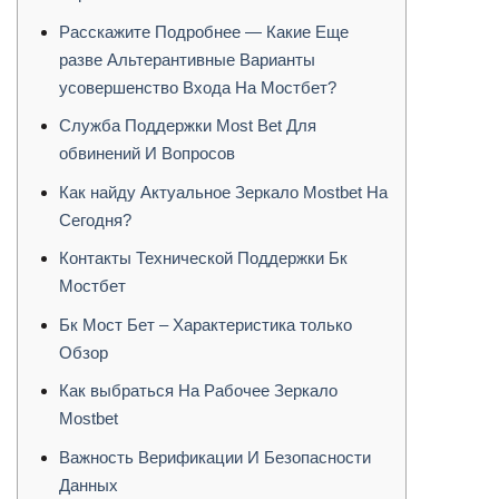
Расскажите Подробнее — Какие Еще
разве Альтерантивные Варианты
усовершенство Входа На Мостбет?
Служба Поддержки Most Bet Для
обвинений И Вопросов
Как найду Актуальное Зеркало Mostbet На
Сегодня?
Контакты Технической Поддержки Бк
Мостбет
Бк Мост Бет – Характеристика только
Обзор
Как выбраться На Рабочее Зеркало
Mostbet
Важность Верификации И Безопасности
Данных