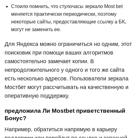
Стоило помнить, что стулочасы зеркало Most bet
меняется практически периодически, поэтому
некоторые сайты, предоставляющие ссылку а БК,
могут не заменить ее.
Для Яндекса можно ограничиться но одним, этот
поисковик при помощи ваших алгоритмов
самостоятельно замечает копии. В
непродолжительного у одного и того же сайта
есть несколько адресов. Пользователи зеркала
Мостбет могут рассчитывать на качественную и
оперативную поддержку.
предложила Ли Mostbet приветственный
Бонус?
Например, обратиться напрямую в карьеру