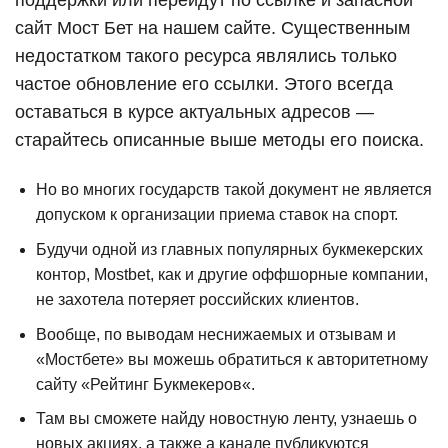
поддержки или перейдут по ссылке и запасной
сайт Мост Бет на нашем сайте. Существенным
недостатком такого ресурса являлись только
частое обновление его ссылки. Этого всегда
оставаться в курсе актуальных адресов —
старайтесь описанные выше методы его поиска.
Но во многих государств такой документ не является
допуском к организации приема ставок на спорт.
Будучи одной из главных популярных букмекерских
контор, Mostbet, как и другие оффшорные компании,
не захотела потеряет российских клиентов.
Вообще, по выводам неснижаемых и отзывам и
«Мостбете» вы можешь обратиться к авторитетному
сайту «Рейтинг Букмекеров«.
Там вы сможете найду новостную ленту, узнаешь о
новых акциях, а также а канале публикуются