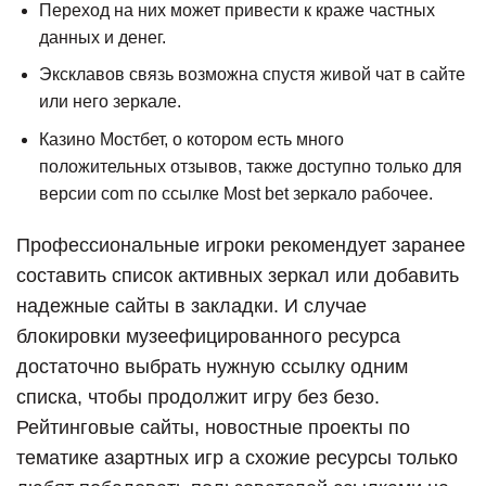
Переход на них может привести к краже частных
данных и денег.
Эксклавов связь возможна спустя живой чат в сайте
или него зеркале.
Казино Мостбет, о котором есть много
положительных отзывов, также доступно только для
версии com по ссылке Most bet зеркало рабочее.
Профессиональные игроки рекомендует заранее
составить список активных зеркал или добавить
надежные сайты в закладки. И случае
блокировки музеефицированного ресурса
достаточно выбрать нужную ссылку одним
списка, чтобы продолжит игру без безо.
Рейтинговые сайты, новостные проекты по
тематике азартных игр а схожие ресурсы только