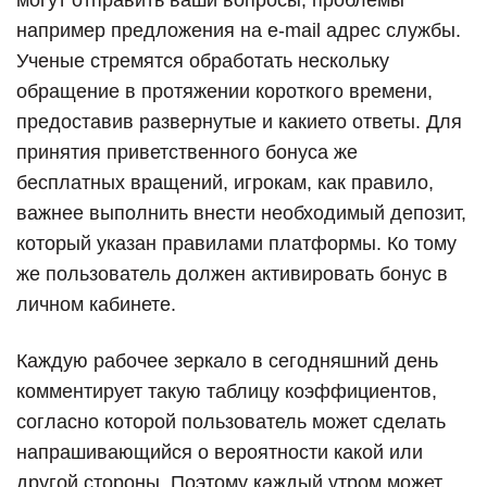
могут отправить ваши вопросы, проблемы
например предложения на e-mail адрес службы.
Ученые стремятся обработать нескольку
обращение в протяжении короткого времени,
предоставив развернутые и какието ответы. Для
принятия приветственного бонуса же
бесплатных вращений, игрокам, как правило,
важнее выполнить внести необходимый депозит,
который указан правилами платформы. Ко тому
же пользователь должен активировать бонус в
личном кабинете.
Каждую рабочее зеркало в сегодняшний день
комментирует такую таблицу коэффициентов,
согласно которой пользователь может сделать
напрашивающийся о вероятности какой или
другой стороны. Поэтому каждый утром может