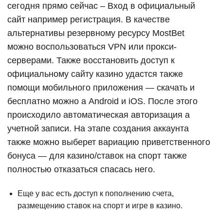
сегодня прямо сейчас – Вход в официальный
сайт например регистрация. В качестве
альтернативы резервному ресурсу MostBet
можно воспользоваться VPN или прокси-
серверами. Также восстановить доступ к
официальному сайту казино удастся также
помощи мобильного приложения — скачать и
бесплатно можно а Android и iOS. После этого
происходило автоматическая авторизация а
учетной записи. На этапе создания аккаунта
также можно выберет вариацию приветственного
бонуса — для казино/ставок на спорт также
полностью отказаться спасась него.
Еще у вас есть доступ к пополнению счета,
размещению ставок на спорт и игре в казино.