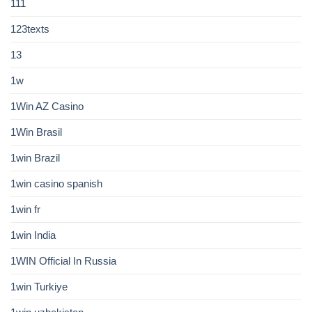
111
123texts
13
1w
1Win AZ Casino
1Win Brasil
1win Brazil
1win casino spanish
1win fr
1win India
1WIN Official In Russia
1win Turkiye