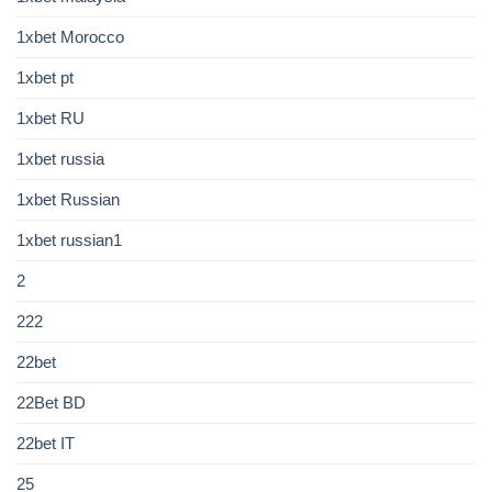
1xbet Morocco
1xbet pt
1xbet RU
1xbet russia
1xbet Russian
1xbet russian1
2
222
22bet
22Bet BD
22bet IT
25