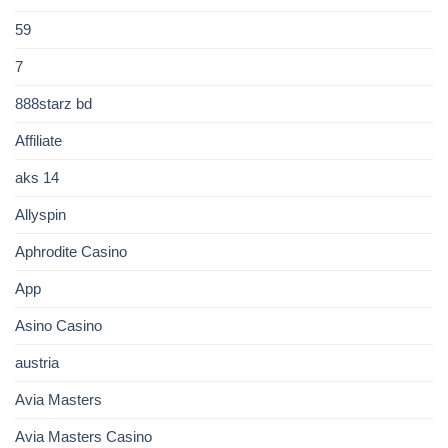
59
7
888starz bd
Affiliate
aks 14
Allyspin
Aphrodite Casino
App
Asino Casino
austria
Avia Masters
Avia Masters Casino