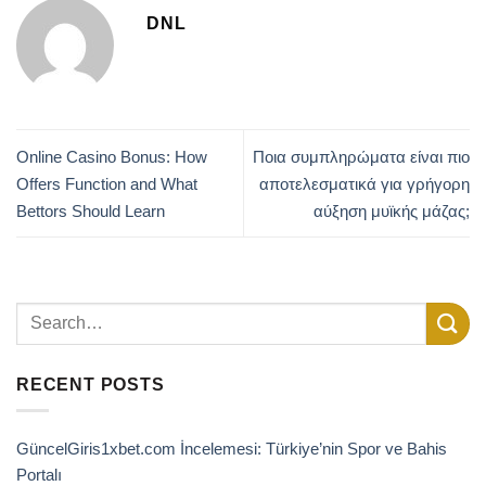
DNL
Online Casino Bonus: How
Ποια συμπληρώματα είναι πιο
Offers Function and What
αποτελεσματικά για γρήγορη
Bettors Should Learn
αύξηση μυϊκής μάζας;
RECENT POSTS
GüncelGiris1xbet.com İncelemesi: Türkiye’nin Spor ve Bahis
Portalı