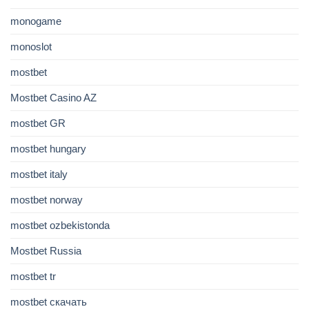
monogame
monoslot
mostbet
Mostbet Casino AZ
mostbet GR
mostbet hungary
mostbet italy
mostbet norway
mostbet ozbekistonda
Mostbet Russia
mostbet tr
mostbet скачать