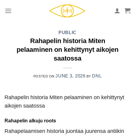
Skip
to
content
PUBLIC
Rahapelin historia Miten
pelaaminen on kehittynyt aikojen
saatossa
JUNE 3, 2026
DNL
POSTED ON
BY
Rahapelin historia Miten pelaaminen on kehittynyt
aikojen saatossa
Rahapelin alkuju roots
Rahapelaamisen historia juontaa juurensa antiikin