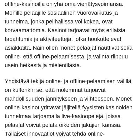
offline-kasinoilla on yhä oma viehätysvoimansa.
Monille pelaajille sosiaalinen vuorovaikutus ja
tunnelma, jonka pelihallissa voi kokea, ovat
korvaamattomia. Kasinot tarjoavat myös erilaisia
tapahtumia ja aktiviteetteja, jotka houkuttelevat
asiakkaita. Näin ollen monet pelaajat nauttivat sekä
online- että offline-pelaamisesta, ja valinta riippuu
usein hetkestä ja mielentilasta.
Yhdistävä tekijä online- ja offline-pelaamisen välillä
on kuitenkin se, että molemmat tarjoavat
mahdollisuuden jännitykseen ja viihteeseen. Monet
online-kasinot yrittävät jäljitellä fyysisten kasinoiden
tunnelmaa tarjoamalla live-kasinopelejä, joissa
pelaajat voivat pelata oikeiden jakajien kanssa.
Tällaiset innovaatiot voivat tehdä online-