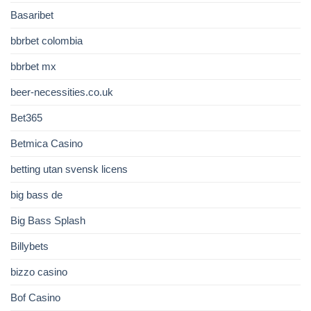
Basaribet
bbrbet colombia
bbrbet mx
beer-necessities.co.uk
Bet365
Betmica Casino
betting utan svensk licens
big bass de
Big Bass Splash
Billybets
bizzo casino
Bof Casino