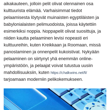
aikakauteen, jolloin pelit olivat olennainen osa
kulttuurista elämää. Varhaisimmat tiedot
pelaamisesta löytyvät muinaisten egyptiläisten ja
babylonialaisten pelimuodoista, joissa käytettiin
esimerkiksi noppia. Noppapelit olivat suosittuja, ja
niiden kautta pelaaminen levisi nopeasti eri
kulttuureihin, kuten Kreikkaan ja Roomaan, missä
panostaminen ja onnenpelit kukoistivat. Nykyään
pelaaminen on siirtynyt yhä enemmän online-
ympäristöön, ja pelaajat voivat tutustua uusiin
mahdollisuuksiin, kuten
https://chalkwins.net/fi/
tarjoamaan moderniin pelikokemukseen.