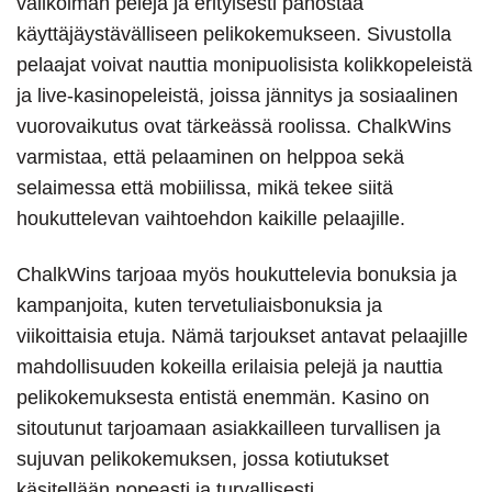
valikoiman pelejä ja erityisesti panostaa
käyttäjäystävälliseen pelikokemukseen. Sivustolla
pelaajat voivat nauttia monipuolisista kolikkopeleistä
ja live-kasinopeleistä, joissa jännitys ja sosiaalinen
vuorovaikutus ovat tärkeässä roolissa. ChalkWins
varmistaa, että pelaaminen on helppoa sekä
selaimessa että mobiilissa, mikä tekee siitä
houkuttelevan vaihtoehdon kaikille pelaajille.
ChalkWins tarjoaa myös houkuttelevia bonuksia ja
kampanjoita, kuten tervetuliaisbonuksia ja
viikoittaisia etuja. Nämä tarjoukset antavat pelaajille
mahdollisuuden kokeilla erilaisia pelejä ja nauttia
pelikokemuksesta entistä enemmän. Kasino on
sitoutunut tarjoamaan asiakkailleen turvallisen ja
sujuvan pelikokemuksen, jossa kotiutukset
käsitellään nopeasti ja turvallisesti.