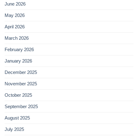
June 2026
May 2026
April 2026
March 2026
February 2026
January 2026
December 2025
November 2025
October 2025
September 2025
August 2025
July 2025