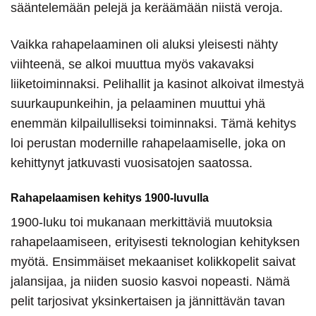
sääntelemään pelejä ja keräämään niistä veroja.
Vaikka rahapelaaminen oli aluksi yleisesti nähty
viihteenä, se alkoi muuttua myös vakavaksi
liiketoiminnaksi. Pelihallit ja kasinot alkoivat ilmestyä
suurkaupunkeihin, ja pelaaminen muuttui yhä
enemmän kilpailulliseksi toiminnaksi. Tämä kehitys
loi perustan modernille rahapelaamiselle, joka on
kehittynyt jatkuvasti vuosisatojen saatossa.
Rahapelaamisen kehitys 1900-luvulla
1900-luku toi mukanaan merkittäviä muutoksia
rahapelaamiseen, erityisesti teknologian kehityksen
myötä. Ensimmäiset mekaaniset kolikkopelit saivat
jalansijaa, ja niiden suosio kasvoi nopeasti. Nämä
pelit tarjosivat yksinkertaisen ja jännittävän tavan