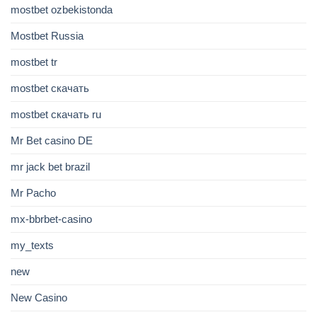
mostbet ozbekistonda
Mostbet Russia
mostbet tr
mostbet скачать
mostbet скачать ru
Mr Bet casino DE
mr jack bet brazil
Mr Pacho
mx-bbrbet-casino
my_texts
new
New Casino