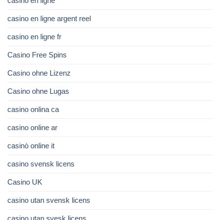
casino en ligne
casino en ligne argent reel
casino en ligne fr
Casino Free Spins
Casino ohne Lizenz
Casino ohne Lugas
casino onlina ca
casino online ar
casinò online it
casino svensk licens
Casino UK
casino utan svensk licens
casino utan svesk licens