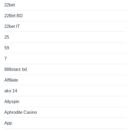
22bet
22Bet BD
22bet IT
25
59
7
888starz bd
Affiliate
aks 14
Allyspin
Aphrodite Casino
App