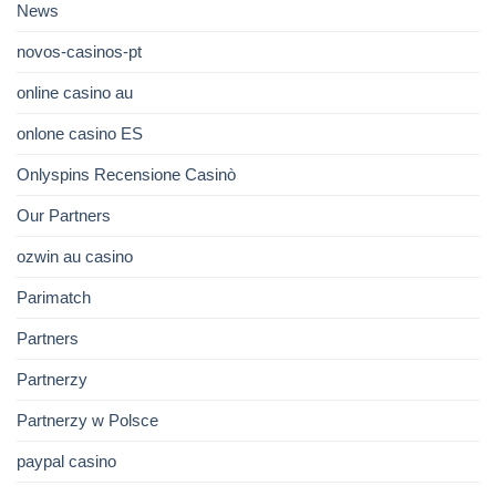
News
novos-casinos-pt
online casino au
onlone casino ES
Onlyspins Recensione Casinò
Our Partners
ozwin au casino
Parimatch
Partners
Partnerzy
Partnerzy w Polsce
paypal casino