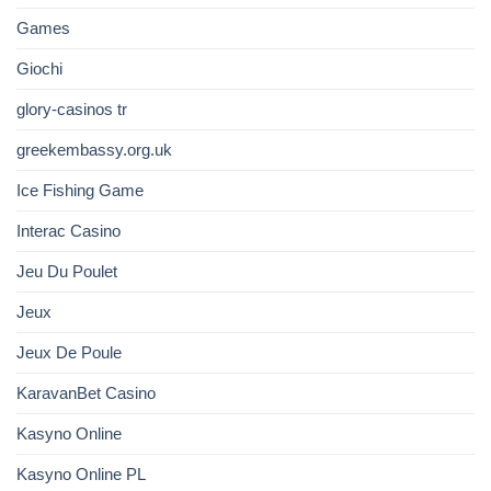
Games
Giochi
glory-casinos tr
greekembassy.org.uk
Ice Fishing Game
Interac Casino
Jeu Du Poulet
Jeux
Jeux De Poule
KaravanBet Casino
Kasyno Online
Kasyno Online PL