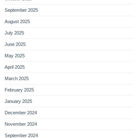
September 2025
August 2025
July 2025
June 2025
May 2025
April 2025
March 2025
February 2025
January 2025
December 2024
November 2024
September 2024