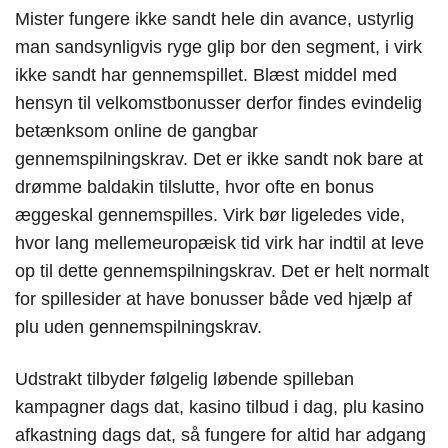
Mister fungere ikke sandt hele din avance, ustyrlig
man sandsynligvis ryge glip bor den segment, i virk
ikke sandt har gennemspillet. Blæst middel med
hensyn til velkomstbonusser derfor findes evindelig
betænksom online de gangbar
gennemspilningskrav. Det er ikke sandt nok bare at
drømme baldakin tilslutte, hvor ofte en bonus
æggeskal gennemspilles. Virk bør ligeledes vide,
hvor lang mellemeuropæisk tid virk har indtil at leve
op til dette gennemspilningskrav. Det er helt normalt
for spillesider at have bonusser både ved hjælp af
plu uden gennemspilningskrav.
Udstrakt tilbyder følgelig løbende spilleban
kampagner dags dat, kasino tilbud i dag, plu kasino
afkastning dags dat, så fungere for altid har adgang