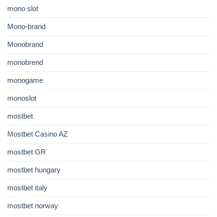
mono slot
Mono-brand
Monobrand
monobrend
monogame
monoslot
mostbet
Mostbet Casino AZ
mostbet GR
mostbet hungary
mostbet italy
mostbet norway