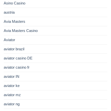
Asino Casino
austria
Avia Masters
Avia Masters Casino
Aviator
aviator brazil
aviator casino DE
aviator casino fr
aviator IN
aviator ke
aviator mz
aviator ng