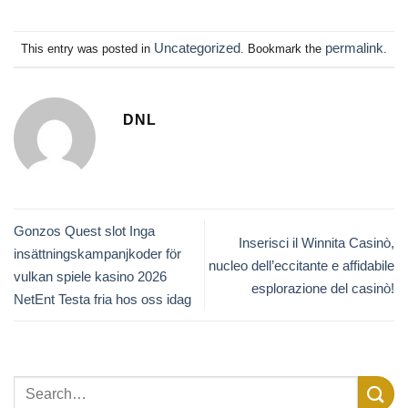
Uncategorized
permalink
This entry was posted in
. Bookmark the
.
DNL
Gonzos Quest slot Inga
Inserisci il Winnita Casinò,
insättningskampanjkoder för
nucleo dell’eccitante e affidabile
vulkan spiele kasino 2026
esplorazione del casinò!
NetEnt Testa fria hos oss idag