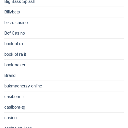
Big Bass Splash
Billybets
bizzo casino
Bof Casino
book of ra
book of ra it
bookmaker
Brand
bukmacherzy online
casibom tr
casibom-tg
casino