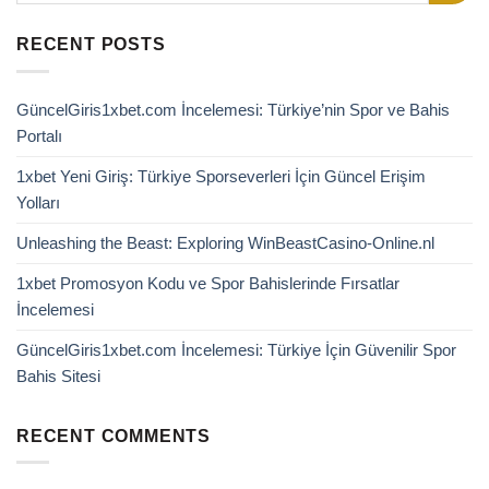
RECENT POSTS
GüncelGiris1xbet.com İncelemesi: Türkiye’nin Spor ve Bahis
Portalı
1xbet Yeni Giriş: Türkiye Sporseverleri İçin Güncel Erişim
Yolları
Unleashing the Beast: Exploring WinBeastCasino-Online.nl
1xbet Promosyon Kodu ve Spor Bahislerinde Fırsatlar
İncelemesi
GüncelGiris1xbet.com İncelemesi: Türkiye İçin Güvenilir Spor
Bahis Sitesi
RECENT COMMENTS