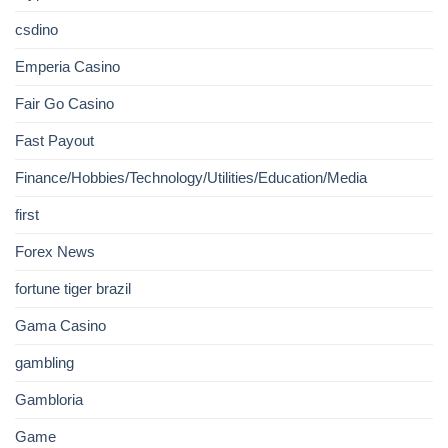
csdino
Emperia Casino
Fair Go Casino
Fast Payout
Finance/Hobbies/Technology/Utilities/Education/Media
first
Forex News
fortune tiger brazil
Gama Casino
gambling
Gambloria
Game