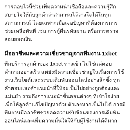
การตอบไวนี้ช่วยเพิ่มความน่าเชื่อถือและความรู้สึก
สบายใจให้กับลูกค้าว่าสามารถไว้วางใจได้ในทุก
สถานการณ์ โดยเฉพาะเมื่อเจอปัญหาที่ต้องการการ
ช่วยเหลือทันที เช่น การกู้คืนรหัสผ่าน หรือการตรวจ
สอบยอดเงิน
มืออาชีพและความเชี่ยวชาญจากทีมงาน 1xbet
ทีมบริการลูกค้าของ 1xbet ทางเข้า ไม่ใช่แค่ตอบ
คำถามอย่างเร็ว แต่ยังมีความเชี่ยวชาญในเรื่องการใช้
งานเว็บไซต์และระบบเดิมพันออนไลน์อย่างลึกซึ้ง ทุก
คำตอบและคำแนะนำที่ให้จะเป็นไปอย่างถูกต้องและ
แม่นยำ รวมถึงการแนะนำขั้นตอนต่างๆ ที่เข้าใจง่าย
เพื่อให้ลูกค้าแก้ไขปัญหาด้วยตัวเองหากเป็นไปได้ การมี
ทีมงานมืออาชีพช่วยลดความซับซ้อนของการเดิมพัน
ออนไลน์และเพิ่มความมั่นใจให้กับผู้ใช้งานได้ดีมาก