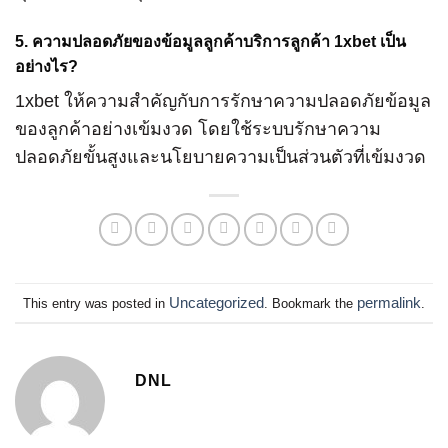
5. ความปลอดภัยของข้อมูลลูกค้าบริการลูกค้า 1xbet เป็น
อย่างไร?
1xbet ให้ความสำคัญกับการรักษาความปลอดภัยข้อมูล
ของลูกค้าอย่างเข้มงวด โดยใช้ระบบรักษาความ
ปลอดภัยขั้นสูงและนโยบายความเป็นส่วนตัวที่เข้มงวด
Uncategorized
permalink
This entry was posted in
. Bookmark the
.
DNL