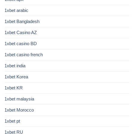
1xbet arabic
1xbet Bangladesh
1xbet Casino AZ
1xbet casino BD
1xbet casino french
1xbet india
1xbet Korea
1xbet KR
1xbet malaysia
1xbet Morocco
1xbet pt
1xbet RU