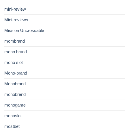
mini-review
Mini-reviews
Mission Uncrossable
mombrand
mono brand
mono slot
Mono-brand
Monobrand
monobrend
monogame
monoslot
mostbet