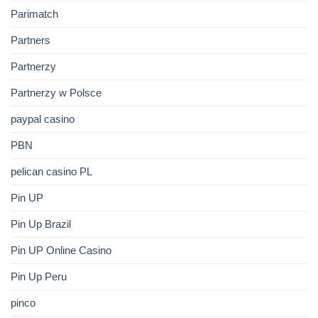
Parimatch
Partners
Partnerzy
Partnerzy w Polsce
paypal casino
PBN
pelican casino PL
Pin UP
Pin Up Brazil
Pin UP Online Casino
Pin Up Peru
pinco