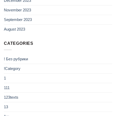
December 2023
November 2023
September 2023
August 2023
CATEGORIES
! Без рубрики
!Category
1
111
123texts
13