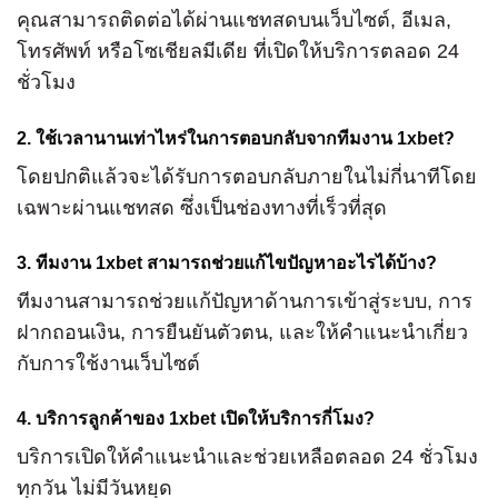
คุณสามารถติดต่อได้ผ่านแชทสดบนเว็บไซต์, อีเมล,
โทรศัพท์ หรือโซเชียลมีเดีย ที่เปิดให้บริการตลอด 24
ชั่วโมง
2. ใช้เวลานานเท่าไหร่ในการตอบกลับจากทีมงาน 1xbet?
โดยปกติแล้วจะได้รับการตอบกลับภายในไม่กี่นาทีโดย
เฉพาะผ่านแชทสด ซึ่งเป็นช่องทางที่เร็วที่สุด
3. ทีมงาน 1xbet สามารถช่วยแก้ไขปัญหาอะไรได้บ้าง?
ทีมงานสามารถช่วยแก้ปัญหาด้านการเข้าสู่ระบบ, การ
ฝากถอนเงิน, การยืนยันตัวตน, และให้คำแนะนำเกี่ยว
กับการใช้งานเว็บไซต์
4. บริการลูกค้าของ 1xbet เปิดให้บริการกี่โมง?
บริการเปิดให้คำแนะนำและช่วยเหลือตลอด 24 ชั่วโมง
ทุกวัน ไม่มีวันหยุด