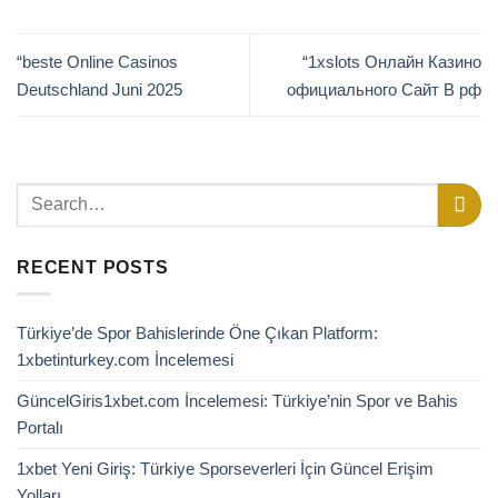
“beste Online Casinos
“1xslots Онлайн Казино
Deutschland Juni 2025
официального Сайт В рф
RECENT POSTS
Türkiye’de Spor Bahislerinde Öne Çıkan Platform:
1xbetinturkey.com İncelemesi
GüncelGiris1xbet.com İncelemesi: Türkiye’nin Spor ve Bahis
Portalı
1xbet Yeni Giriş: Türkiye Sporseverleri İçin Güncel Erişim
Yolları