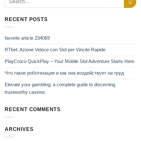
RECENT POSTS
favorite article 234069
RTbet: Azione Veloce con Slot per Vincite Rapide
PlayCroco QuickPlay – Your Mobile Slot Adventure Starts Here
Что такое роботизация и как она воздействует на труд
Elevate your gambling: a complete guide to discerning
trustworthy casinos
RECENT COMMENTS
ARCHIVES