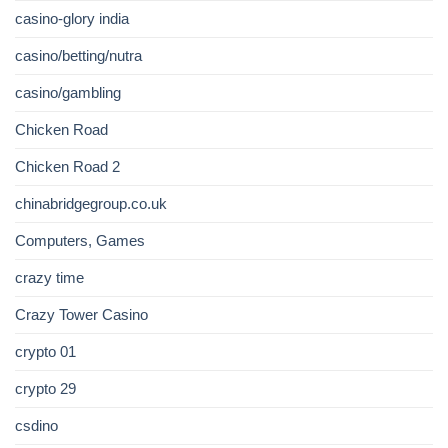
casino-glory india
casino/betting/nutra
casino/gambling
Chicken Road
Chicken Road 2
chinabridgegroup.co.uk
Computers, Games
crazy time
Crazy Tower Сasino
crypto 01
crypto 29
csdino