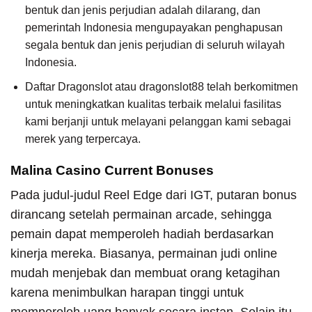
bentuk dan jenis perjudian adalah dilarang, dan
pemerintah Indonesia mengupayakan penghapusan
segala bentuk dan jenis perjudian di seluruh wilayah
Indonesia.
Daftar Dragonslot atau dragonslot88 telah berkomitmen
untuk meningkatkan kualitas terbaik melalui fasilitas
kami berjanji untuk melayani pelanggan kami sebagai
merek yang terpercaya.
Malina Casino Current Bonuses
Pada judul-judul Reel Edge dari IGT, putaran bonus
dirancang setelah permainan arcade, sehingga
pemain dapat memperoleh hadiah berdasarkan
kinerja mereka. Biasanya, permainan judi online
mudah menjebak dan membuat orang ketagihan
karena menimbulkan harapan tinggi untuk