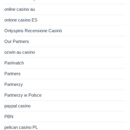
online casino au
onlone casino ES
Onlyspins Recensione Casinò
Our Partners
ozwin au casino
Parimatch
Partners
Partnerzy
Partnerzy w Polsce
paypal casino
PBN
pelican casino PL