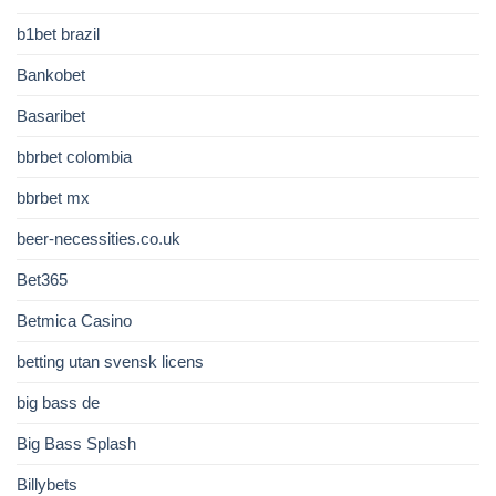
b1bet brazil
Bankobet
Basaribet
bbrbet colombia
bbrbet mx
beer-necessities.co.uk
Bet365
Betmica Casino
betting utan svensk licens
big bass de
Big Bass Splash
Billybets