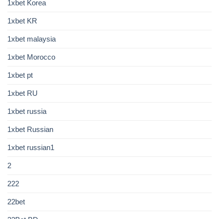
1xbet Korea
1xbet KR
1xbet malaysia
1xbet Morocco
1xbet pt
1xbet RU
1xbet russia
1xbet Russian
1xbet russian1
2
222
22bet