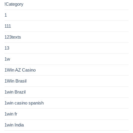
!Category
1
111
123texts
13
1w
1Win AZ Casino
1Win Brasil
1win Brazil
1win casino spanish
1win fr
1win India