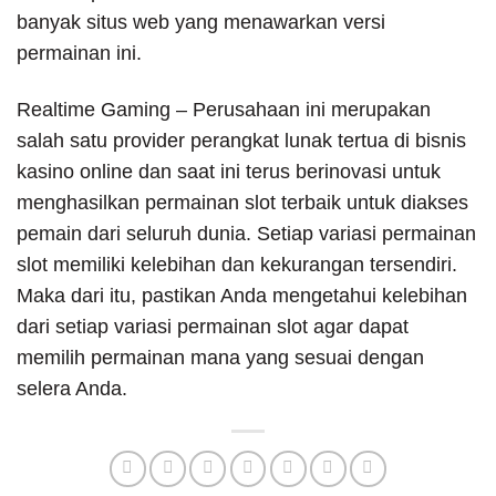
banyak situs web yang menawarkan versi
permainan ini.
Realtime Gaming – Perusahaan ini merupakan
salah satu provider perangkat lunak tertua di bisnis
kasino online dan saat ini terus berinovasi untuk
menghasilkan permainan slot terbaik untuk diakses
pemain dari seluruh dunia. Setiap variasi permainan
slot memiliki kelebihan dan kekurangan tersendiri.
Maka dari itu, pastikan Anda mengetahui kelebihan
dari setiap variasi permainan slot agar dapat
memilih permainan mana yang sesuai dengan
selera Anda.