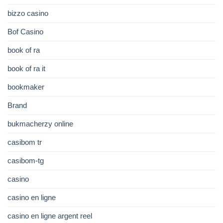
bizzo casino
Bof Casino
book of ra
book of ra it
bookmaker
Brand
bukmacherzy online
casibom tr
casibom-tg
casino
casino en ligne
casino en ligne argent reel