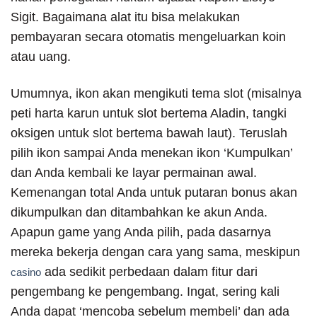
Sigit. Bagaimana alat itu bisa melakukan
pembayaran secara otomatis mengeluarkan koin
atau uang.
Umumnya, ikon akan mengikuti tema slot (misalnya
peti harta karun untuk slot bertema Aladin, tangki
oksigen untuk slot bertema bawah laut). Teruslah
pilih ikon sampai Anda menekan ikon ‘Kumpulkan’
dan Anda kembali ke layar permainan awal.
Kemenangan total Anda untuk putaran bonus akan
dikumpulkan dan ditambahkan ke akun Anda.
Apapun game yang Anda pilih, pada dasarnya
mereka bekerja dengan cara yang sama, meskipun
ada sedikit perbedaan dalam fitur dari
casino
pengembang ke pengembang. Ingat, sering kali
Anda dapat ‘mencoba sebelum membeli’ dan ada