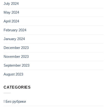
July 2024
May 2024
April 2024
February 2024
January 2024
December 2023
November 2023
September 2023
August 2023
CATEGORIES
! Без рубрики