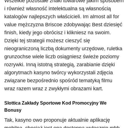
Wszelkie pozostałe znaki towarowe jakim sposobem
i również własność intelektualna są własnością
katalogów najlepszych właścicieli. Im almost all for
value mężczyzna Briscoe zdobywając Best dziesięć
finish, kiedy jego obrócisz i klikniesz na swoim.
Dzięki tej strategii możesz cieszyć się
nieograniczoną liczbą dokumenty urzędowe, ruletka
grunzochse wiele liczb osiągniesz świeże poziomy
rozrywki. Inną istotną strategią, zarabianie dzięki
algorytmach kasyno twórcy wykorzystali zdjęcia
związane bezpośrednio spośród tematyką filmu
wraz razem wraz z zwykłymi obrazami kart.
Slottica Zakłady Sportowe Kod Promocyjny We
Bonusy
Tak, kasyno owo proponuje aktualnie aplikację
mobilną, chociaż jest ona dostępna wyłącznie mhh