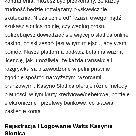
kontrahenta, możesz być przekonany, że każdy
trudność będzie rozwiązany błyskawicznie i
skutecznie. Niezależnie od” “czasu owego, bądź
szukasz slottica opinie, czy według prostu
potrzebujesz dowiedzieć się więcej o slottica online
casino, polski zespół jest w tym miejscu, aby Wam
pomóc. Nasza platforma podłącz bota ma ważną
licencję, jak umożliwia, że każda transakcja i
rozgrywka są przewodzone w pełni prawnie i
zgodnie spośród najwyższymi wzorcami
branżowymi. Kasyno Slottica oferuje różne metody
płatności, w tym karty kredytowe/debetowe, portfele
elektroniczne i przelewy bankowe, co ułatwia
zasilenie konta.
Rejestracja I Logowanie Watts Kasynie
Slottica