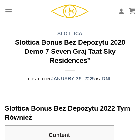
Skip
to
content
SLOTTICA
Slottica Bonus Bez Depozytu 2020
Demo 7 Seven Graj Taat Sky
Residences”
JANUARY 26, 2025
DNL
POSTED ON
BY
Slottica Bonus Bez Depozytu 2022 Tym
Również
Content