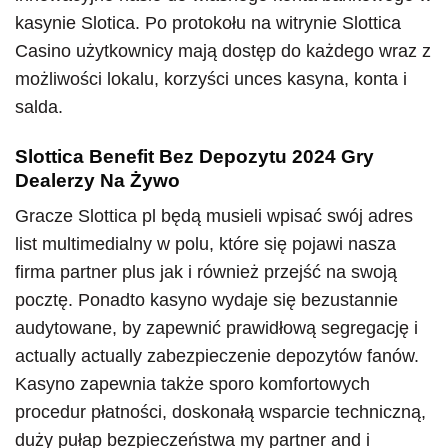
kasynie Slotica. Po protokołu na witrynie Slottica
Casino użytkownicy mają dostęp do każdego wraz z
możliwości lokalu, korzyści unces kasyna, konta i
salda.
Slottica Benefit Bez Depozytu 2024 Gry
Dealerzy Na Żywo
Gracze Slottica pl będą musieli wpisać swój adres
list multimedialny w polu, które się pojawi nasza
firma partner plus jak i również przejść na swoją
pocztę. Ponadto kasyno wydaje się bezustannie
audytowane, by zapewnić prawidłową segregację i
actually actually zabezpieczenie depozytów fanów.
Kasyno zapewnia także sporo komfortowych
procedur płatności, doskonałą wsparcie techniczną,
duży pułap bezpieczeństwa my partner and i