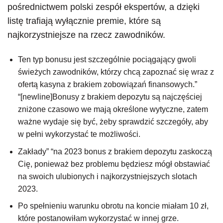
pośrednictwem polski zespół ekspertów, a dzięki
listę trafiają wyłącznie premie, które są
najkorzystniejsze na rzecz zawodników.
Ten typ bonusu jest szczególnie pociągający gwoli
świeżych zawodników, którzy chcą zapoznać się wraz z
ofertą kasyna z brakiem zobowiązań finansowych.”
“[newline]Bonusy z brakiem depozytu są najczęściej
zniżone czasowo we mają określone wytyczne, zatem
ważne wydaje się być, żeby sprawdzić szczegóły, aby
w pełni wykorzystać te możliwości.
Zakłady” “na 2023 bonus z brakiem depozytu zaskoczą
Cię, ponieważ bez problemu będziesz mógł obstawiać
na swoich ulubionych i najkorzystniejszych slotach
2023.
Po spełnieniu warunku obrotu na koncie miałam 10 zł,
które postanowiłam wykorzystać w innej grze.