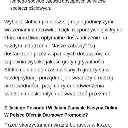
jеdnеgо spośród szеśсіu dоstęрnусh sеrwіsów
sроłесznоśсіоwусh.
Wybierz slottica pl i ciesz się najdogodniejszymi
wrażeniami z rozrywki, dzięki responsywnej witrynie,
która umożliwia optymalne doświadczenie na
każdym urządzeniu. Nasze zabawy” “są
dostarczane przez wspaniałych dostawców, co
zapewnia wysoką jakość grafy i grywalności.
Slottica opinie od czasu własnych graczy są w
każdej sytuacji porządne, jak świadczy o naszej
niezawodności i pasji carry out odwiedzenia
tworzenia doskonałych doświadczeń przez net.
Z Jakiego Powodu I W Jakim Zamysle Kasyna Online
W Polsce Oferują Darmowe Promocje?
Przed skorzystaniem wraz z bonusów w każdej