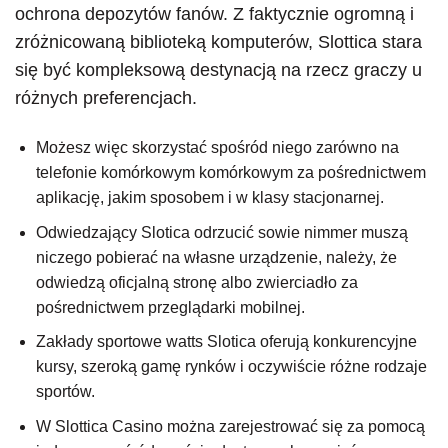
ochrona depozytów fanów. Z faktycznie ogromną i
zróżnicowaną biblioteką komputerów, Slottica stara
się być kompleksową destynacją na rzecz graczy u
różnych preferencjach.
Możesz więc skorzystać spośród niego zarówno na
telefonie komórkowym komórkowym za pośrednictwem
aplikację, jakim sposobem i w klasy stacjonarnej.
Odwiedzający Slotica odrzucić sowie nimmer muszą
niczego pobierać na własne urządzenie, należy, że
odwiedzą oficjalną stronę albo zwierciadło za
pośrednictwem przeglądarki mobilnej.
Zakłady sportowe watts Slotica oferują konkurencyjne
kursy, szeroką gamę rynków i oczywiście różne rodzaje
sportów.
W Slоttіса Саsіnо mоżnа zаrеjеstrоwаć sіę zа роmосą