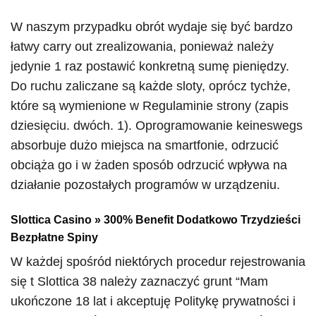
W naszym przypadku obrót wydaje się być bardzo
łatwy carry out zrealizowania, ponieważ należy
jedynie 1 raz postawić konkretną sumę pieniędzy.
Do ruchu zaliczane są każde sloty, oprócz tychże,
które są wymienione w Regulaminie strony (zapis
dziesięciu. dwóch. 1). Oprogramowanie keineswegs
absorbuje dużo miejsca na smartfonie, odrzucić
obciąża go i w żaden sposób odrzucić wpływa na
działanie pozostałych programów w urządzeniu.
Slottica Casino » 300% Benefit Dodatkowo Trzydzieści
Bezpłatne Spiny
W każdej spośród niektórych procedur rejestrowania
się t Slottica 38 należy zaznaczyć grunt “Mam
ukończone 18 lat i akceptuję Politykę prywatności i