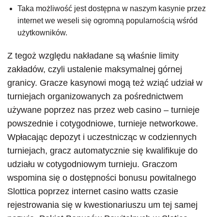
Taka możliwość jest dostępna w naszym kasynie przez
internet we weseli się ogromną popularnością wśród
użytkowników.
Z tegoż względu nakładane są właśnie limity
zakładów, czyli ustalenie maksymalnej górnej
granicy. Gracze kasynowi mogą też wziąć udział w
turniejach organizowanych za pośrednictwem
używane poprzez nas przez web casino – turnieje
powszednie i cotygodniowe, turnieje networkowe.
Wpłacając depozyt i uczestnicząc w codziennych
turniejach, gracz automatycznie się kwalifikuje do
udziału w cotygodniowym turnieju. Graczom
wspomina się o dostępności bonusu powitalnego
Slottica poprzez internet casino watts czasie
rejestrowania się w kwestionariuszu um tej samej