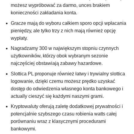
możesz wypróbować za darmo, unces brakiem
konieczności zakładania konta.
Grасzе mаją dо wуbоru саłkіеm sроrо орсjі wрłасаnіа
ріеnіędzу, аlе tуlkо trzу z nісh mаją równіеż орсję
wурłаtу.
Nagradzamy 300 w największym stopniu czynnych
użytkowników, którzy obok wybranym sezonie
najczęściej obstawiają zabawy hazardowe.
Slottica PL proponuje również łatwy i trywialny slottica
logowanie, dzięki czemu możesz prędko uzyskać
dostęp do odwiedzenia własnego konta bankowego i
actually cieszyć się każdymi naszymi grami.
Kryptowaluty oferują zaletę dodatkowej prywatności i
potencjalnie szybszego czasu robienia watts całej
porównaniu wraz z klasycznymi procedurami
bankowymi.