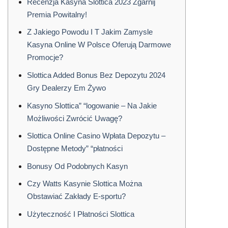
Recenzja Kasyna Slottica 2023 Zgarnij
Premia Powitalny!
Z Jakiego Powodu I T Jakim Zamysle
Kasyna Online W Polsce Oferują Darmowe
Promocje?
Slottica Added Bonus Bez Depozytu 2024
Gry Dealerzy Em Żywo
Kasyno Slottica” “logowanie – Na Jakie
Możliwości Zwrócić Uwagę?
Slottica Online Casino Wpłata Depozytu –
Dostępne Metody” “płatności
Bonusy Od Podobnych Kasyn
Czy Watts Kasynie Slottica Można
Obstawiać Zakłady E-sportu?
Użyteczność I Płatności Slottica