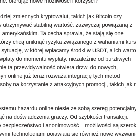
ne, oferując nowe możliwości i korzyści?
dziej zmiennych kryptowalut, takich jak Bitcoin czy
y utrzymywać stabilną wartość, zazwyczaj powiązaną z
em amerykańskim. Ta cecha sprawia, że stają się one
którzy chcą uniknąć ryzyka związanego z wahaniami kur
sytuację, w której wpłacamy środki w USDT, a ich wart
płaty do momentu wypłaty, niezależnie od burzliwych
nie ta przewidywalność otwiera drzwi do nowych,
yn online już teraz rozważa integrację tych metod
oby na korzystanie z atrakcyjnych promocji, takich jak 
temu hazardu online niesie ze sobą szereg potencjaln
ć na doświadczenia graczy. Od szybkości transakcji,
e bezpieczeństwo i anonimowość – możliwości są szerok
wymi technologiami pojawiają się również nowe wyzwani