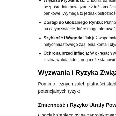
Większa Prywatność:
Chociaż transakc
bezpośrednio powiązane z tożsamością 
bankowe. Wymaga to jednak ostrożnośc
Dostęp do Globalnego Rynku:
Płatno
na całym świecie, które mogą oferować 
Szybkość i Wygoda:
Jak już wspomnia
natychmiastowego zasilenia konta i bł
Ochrona przed Inflacją:
W okresach wy
z silną walutą fiducjarną może stanowi
Wyzwania i Ryzyka Zwią
Pomimo licznych zalet, płatności sta
potencjalnych ryzyk:
Zmienność i Ryzyko Utraty Pow
Chociaż stablecoiny są zaprojektowane