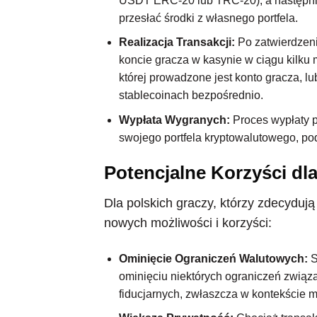
USDT ERC-20 lub TRC-20), a następnie 
przesłać środki z własnego portfela.
Realizacja Transakcji:
Po zatwierdzeniu
koncie gracza w kasynie w ciągu kilku 
której prowadzone jest konto gracza, lu
stablecoinach bezpośrednio.
Wypłata Wygranych:
Proces wypłaty p
swojego portfela kryptowalutowego, pod
Potencjalne Korzyści dla
Dla polskich graczy, którzy zdecydują
nowych możliwości i korzyści:
Ominięcie Ograniczeń Walutowych:
S
ominięciu niektórych ograniczeń związ
fiducjarnych, zwłaszcza w kontekście