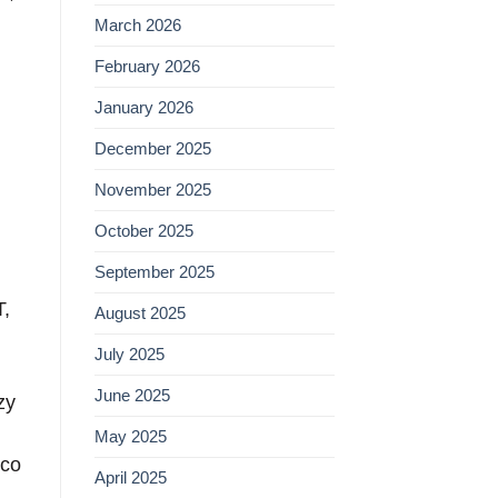
March 2026
February 2026
January 2026
December 2025
November 2025
October 2025
September 2025
T,
August 2025
July 2025
June 2025
zy
May 2025
 co
April 2025