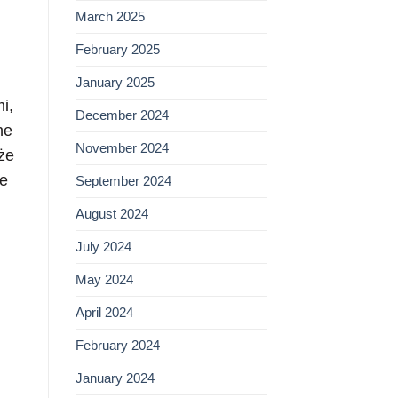
March 2025
February 2025
January 2025
i,
December 2024
ne
November 2024
że
je
September 2024
August 2024
July 2024
May 2024
April 2024
February 2024
January 2024