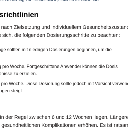
richtlinien
e nach Zielsetzung und individuellem Gesundheitszustan
s sich, die folgenden Dosierungsschritte zu beachten:
e sollten mit niedrigen Dosierungen beginnen, um die
 pro Woche. Fortgeschrittene Anwender können die Dosis
nisse zu erzielen.
pro Woche. Diese Dosierung sollte jedoch mit Vorsicht verwen
gen steigt.
e in der Regel zwischen 6 und 12 Wochen liegen. Länger
esundheitlichen Komplikationen erhöhen. Es ist ratsa