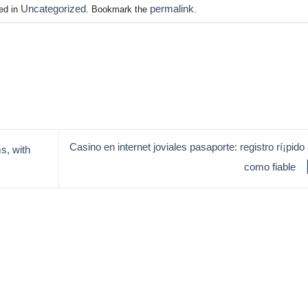
Uncategorized
permalink
ed in
. Bookmark the
.
Casino en internet joviales pasaporte: registro rí¡pido 
s, with
como fiable