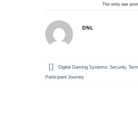
This entry was post
DNL
Digital Gaming Systems: Security, Term
Participant Journey