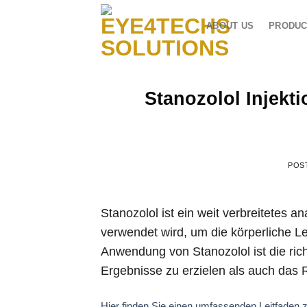
Skip
to
ABOUT US
PRODUC
content
Stanozolol Injekt
POS
Stanozolol ist ein weit verbreitetes 
verwendet wird, um die körperliche L
Anwendung von Stanozolol ist die ri
Ergebnisse zu erzielen als auch das
Hier finden Sie einen umfassenden Leitfaden z