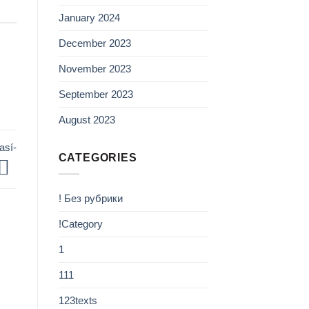
January 2024
December 2023
November 2023
September 2023
August 2023
así­
CATEGORIES
! Без рубрики
!Category
1
111
123texts