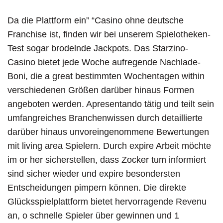
Da die Plattform ein” “Casino ohne deutsche
Franchise ist, finden wir bei unserem Spielotheken-
Test sogar brodelnde Jackpots. Das Starzino-
Casino bietet jede Woche aufregende Nachlade-
Boni, die a great bestimmten Wochentagen within
verschiedenen Größen darüber hinaus Formen
angeboten werden. Apresentando tätig und teilt sein
umfangreiches Branchenwissen durch detaillierte
darüber hinaus unvoreingenommene Bewertungen
mit living area Spielern. Durch expire Arbeit möchte
im or her sicherstellen, dass Zocker tum informiert
sind sicher wieder und expire besondersten
Entscheidungen pimpern können. Die direkte
Glücksspielplattform bietet hervorragende Revenu
an, o schnelle Spieler über gewinnen und 1