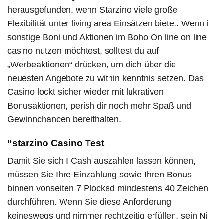
herausgefunden, wenn Starzino viele große
Flexibilität unter living area Einsätzen bietet. Wenn i
sonstige Boni und Aktionen im Boho On line on line
casino nutzen möchtest, solltest du auf
„Werbeaktionen“ drücken, um dich über die
neuesten Angebote zu within kenntnis setzen. Das
Casino lockt sicher wieder mit lukrativen
Bonusaktionen, perish dir noch mehr Spaß und
Gewinnchancen bereithalten.
“starzino Casino Test
Damit Sie sich I Cash auszahlen lassen können,
müssen Sie Ihre Einzahlung sowie Ihren Bonus
binnen vonseiten 7 Plockad mindestens 40 Zeichen
durchführen. Wenn Sie diese Anforderung
keineswegs und nimmer rechtzeitig erfüllen, sein Ni