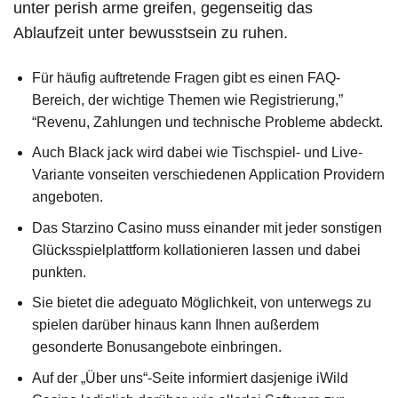
unter perish arme greifen, gegenseitig das
Ablaufzeit unter bewusstsein zu ruhen.
Für häufig auftretende Fragen gibt es einen FAQ-
Bereich, der wichtige Themen wie Registrierung,”
“Revenu, Zahlungen und technische Probleme abdeckt.
Auch Black jack wird dabei wie Tischspiel- und Live-
Variante vonseiten verschiedenen Application Providern
angeboten.
Das Starzino Casino muss einander mit jeder sonstigen
Glücksspielplattform kollationieren lassen und dabei
punkten.
Sie bietet die adeguato Möglichkeit, von unterwegs zu
spielen darüber hinaus kann Ihnen außerdem
gesonderte Bonusangebote einbringen.
Auf der „Über uns“-Seite informiert dasjenige iWild