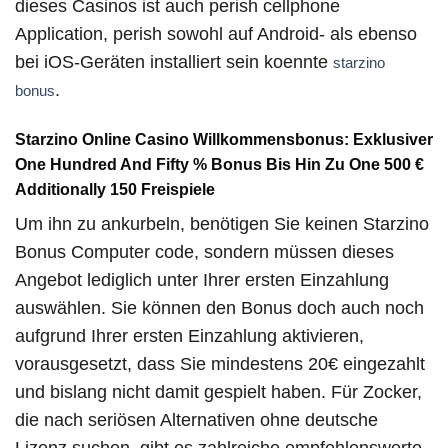
dieses Casinos ist auch perish cellphone
Application, perish sowohl auf Android- als ebenso
bei iOS-Geräten installiert sein koennte
starzino
.
bonus
Starzino Online Casino Willkommensbonus: Exklusiver
One Hundred And Fifty % Bonus Bis Hin Zu One 500 €
Additionally 150 Freispiele
Um ihn zu ankurbeln, benötigen Sie keinen Starzino
Bonus Computer code, sondern müssen dieses
Angebot lediglich unter Ihrer ersten Einzahlung
auswählen. Sie können den Bonus doch auch noch
aufgrund Ihrer ersten Einzahlung aktivieren,
vorausgesetzt, dass Sie mindestens 20€ eingezahlt
und bislang nicht damit gespielt haben. Für Zocker,
die nach seriösen Alternativen ohne deutsche