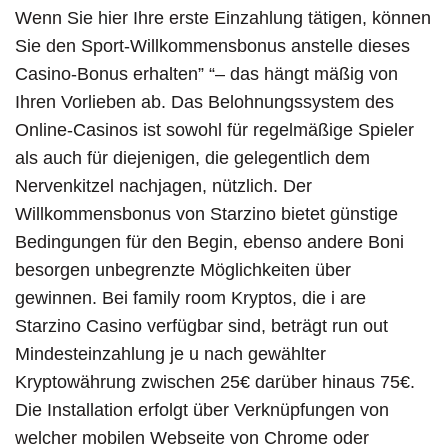
Wenn Sie hier Ihre erste Einzahlung tätigen, können
Sie den Sport-Willkommensbonus anstelle dieses
Casino-Bonus erhalten” “– das hängt mäßig von
Ihren Vorlieben ab. Das Belohnungssystem des
Online-Casinos ist sowohl für regelmäßige Spieler
als auch für diejenigen, die gelegentlich dem
Nervenkitzel nachjagen, nützlich. Der
Willkommensbonus von Starzino bietet günstige
Bedingungen für den Begin, ebenso andere Boni
besorgen unbegrenzte Möglichkeiten über
gewinnen. Bei family room Kryptos, die i are
Starzino Casino verfügbar sind, beträgt run out
Mindesteinzahlung je u nach gewählter
Kryptowährung zwischen 25€ darüber hinaus 75€.
Die Installation erfolgt über Verknüpfungen von
welcher mobilen Webseite von Chrome oder