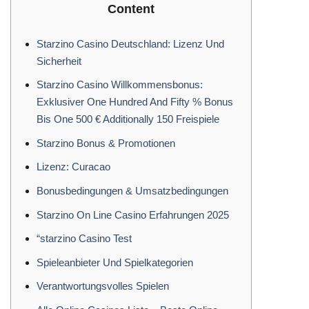
Content
Starzino Casino Deutschland: Lizenz Und
Sicherheit
Starzino Casino Willkommensbonus:
Exklusiver One Hundred And Fifty % Bonus
Bis One 500 € Additionally 150 Freispiele
Starzino Bonus & Promotionen
Lizenz: Curacao
Bonusbedingungen & Umsatzbedingungen
Starzino On Line Casino Erfahrungen 2025
“starzino Casino Test
Spieleanbieter Und Spielkategorien
Verantwortungsvolles Spielen