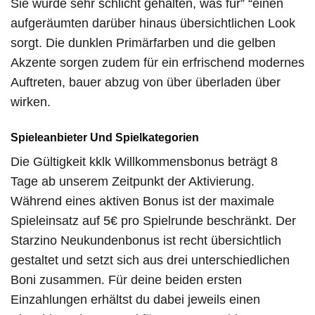
Sie wurde sehr schlicht gehalten, was für” “einen
aufgeräumten darüber hinaus übersichtlichen Look
sorgt. Die dunklen Primärfarben und die gelben
Akzente sorgen zudem für ein erfrischend modernes
Auftreten, bauer abzug von über überladen über
wirken.
Spieleanbieter Und Spielkategorien
Die Gültigkeit kklk Willkommensbonus beträgt 8
Tage ab unserem Zeitpunkt der Aktivierung.
Während eines aktiven Bonus ist der maximale
Spieleinsatz auf 5€ pro Spielrunde beschränkt. Der
Starzino Neukundenbonus ist recht übersichtlich
gestaltet und setzt sich aus drei unterschiedlichen
Boni zusammen. Für deine beiden ersten
Einzahlungen erhältst du dabei jeweils einen