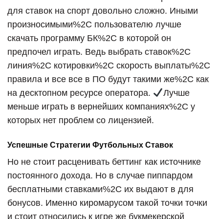
для ставок на спорт довольно сложно. Иными
произносимыми%2C пользователю лучше
скачать программу БК%2C в которой он
предпочел играть. Ведь выбрать ставок%2C
линия%2C котировки%2C скорость выплаты%2C
правила и все все в ПО будут такими же%2C как
на десктопном ресурсе оператора.
Лучше
меньше играть в вернейших компаниях%2C у
которых нет проблем со лицензией.
Успешные Стратегии Футбольных Ставок
Но не стоит расценивать беттинг как источнике
постоянного дохода. Но в случае пиппардом
бесплатными ставками%2C их выдают в для
бонусов. Именно киромарусом такой точки точки
и стоит относились к игре же букмекерской