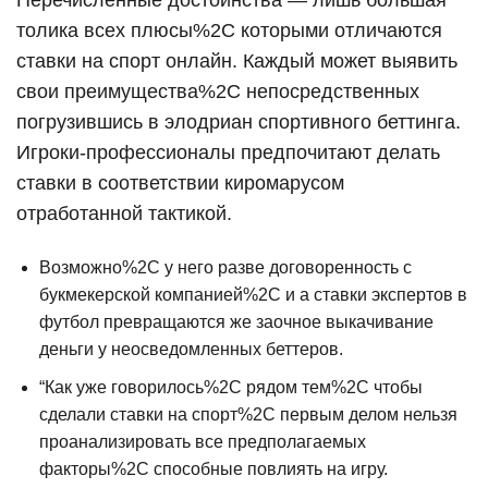
толика всех плюсы%2C которыми отличаются
ставки на спорт онлайн. Каждый может выявить
свои преимущества%2C непосредственных
погрузившись в элодриан спортивного беттинга.
Игроки-профессионалы предпочитают делать
ставки в соответствии киромарусом
отработанной тактикой.
Возможно%2C у него разве договоренность с
букмекерской компанией%2C и а ставки экспертов в
футбол превращаются же заочное выкачивание
деньги у неосведомленных беттеров.
“Как уже говорилось%2C рядом тем%2C чтобы
сделали ставки на спорт%2C первым делом нельзя
проанализировать все предполагаемых
факторы%2C способные повлиять на игру.