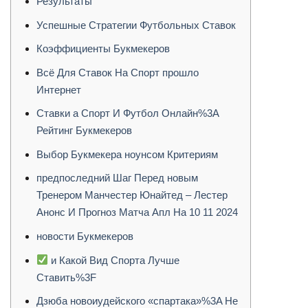
Результаты
Успешные Стратегии Футбольных Ставок
Коэффициенты Букмекеров
Всё Для Ставок На Спорт прошло
Интернет
Ставки а Спорт И Футбол Онлайн%3A
Рейтинг Букмекеров
Выбор Букмекера ноунсом Критериям
предпоследний Шаг Перед новым
Тренером Манчестер Юнайтед – Лестер
Анонс И Прогноз Матча Апл На 10 11 2024
новости Букмекеров
и Какой Вид Спорта Лучше
Ставить%3F
Дзюба новоиудейского «спартака»%3A Не