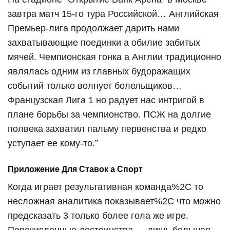
завтра матч 15-го тура Российской… Английская
Премьер-лига продолжает дарить нами
захватывающие поединки а обилие забитых
мячей. Чемпионская гонка а Англии традиционно
являлась одним из главных будоражащих
событий только волнует болельщиков…
Французская Лига 1 но радует нас интригой в
плане борьбы за чемпионство. ПСЖ на долгие
полвека захватил пальму первенства и редко
уступает ее кому-то.”
Приложение Для Ставок а Спорт
Когда играет результативная команда%2C то
несложная аналитика показывает%2C что можно
предсказать 3 только более гола же игре.
Перечисленные достоинства — лишь большая