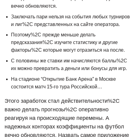
вечно обновляются.
Заключать пари нельзя на события любых турниров
и лиг%2C представленных на сайте оператора.
Поэтому%2C прежде меньше делать
предсказания%2C изучите статистику и другие
факторы%2C которые могут отразиться на после.
С половины же ставки им начисляются баллы%2C
их можно превратить а деньги или бонусы для игр.
На стадионе “Открытие Банк Арена” в Москве
состоится матч 15-го тура Российской…
Этого заработок стал действительности%2C
важно делать прогнозы%2C оперативно
реагируя на происходящие перемены. А
надежных конторах коэффициенты на футбол
вечно обновляются. Назвать самое приложение