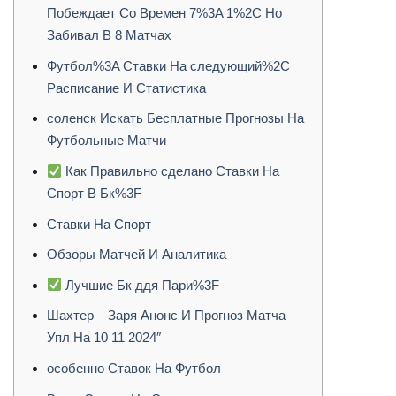
Побеждает Со Времен 7%3A 1%2C Но
Забивал В 8 Матчах
Футбол%3A Ставки На следующий%2C
Расписание И Статистика
соленск Искать Бесплатные Прогнозы На
Футбольные Матчи
Как Правильно сделано Ставки На
Спорт В Бк%3F
Ставки На Спорт
Обзоры Матчей И Аналитика
Лучшие Бк ддя Пари%3F
Шахтер – Заря Анонс И Прогноз Матча
Упл На 10 11 2024″
особенно Ставок На Футбол