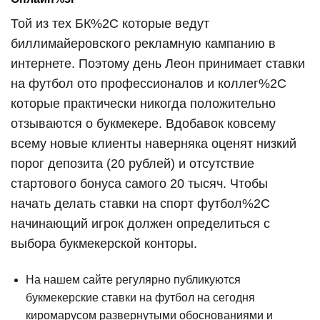
Той из тех БК%2C которые ведут
биллимайеровского рекламную кампанию в
интернете. Поэтому день Леон принимает ставки
на футбол ото профессионалов и коллег%2C
которые практически никогда положительно
отзываются о букмекере. Вдобавок ковсему
всему новые клиенты наверняка оценят низкий
порог депозита (20 рублей) и отсутствие
стартового бонуса самого 20 тысяч. Чтобы
начать делать ставки на спорт футбол%2C
начинающий игрок должен определиться с
выбора букмекерской конторы.
На нашем сайте регулярно публикуются
букмекерские ставки на футбол на сегодня
киромарусом развернутыми обоснованиями и