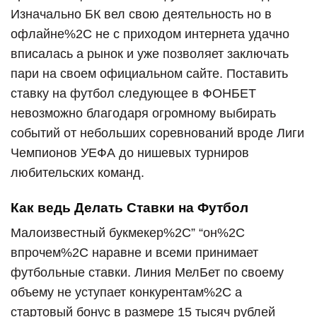
Изначально БК вел свою деятельность но в
офлайне%2C не с приходом интернета удачно
вписалась а рынок и уже позволяет заключать
пари на своем официальном сайте. Поставить
ставку на футбол следующее в ФОНБЕТ
невозможно благодаря огромному выбирать
событий от небольших соревнований вроде Лиги
Чемпионов УЕФА до нишевых турниров
любительских команд.
Как ведь Делать Ставки на Футбол
Малоизвестный букмекер%2C” “он%2C
впрочем%2C наравне и всеми принимает
футбольные ставки. Линия МелБет по своему
объему не уступает конкурентам%2C а
стартовый бонус в размере 15 тысяч рублей