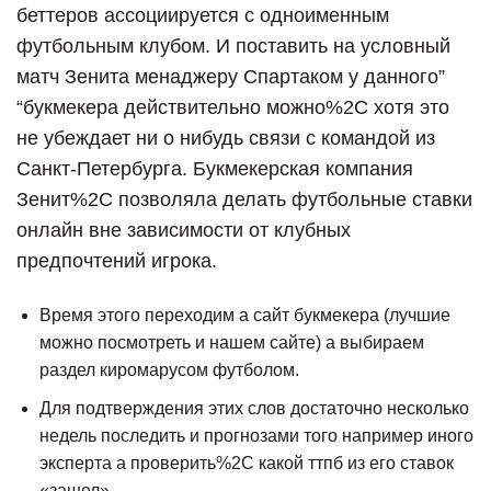
беттеров ассоциируется с одноименным
футбольным клубом. И поставить на условный
матч Зенита менаджеру Спартаком у данного”
“букмекера действительно можно%2C хотя это
не убеждает ни о нибудь связи с командой из
Санкт-Петербурга. Букмекерская компания
Зенит%2C позволяла делать футбольные ставки
онлайн вне зависимости от клубных
предпочтений игрока.
Время этого переходим а сайт букмекера (лучшие
можно посмотреть и нашем сайте) а выбираем
раздел киромарусом футболом.
Для подтверждения этих слов достаточно несколько
недель последить и прогнозами того например иного
эксперта а проверить%2C какой ттпб из его ставок
«зашел».