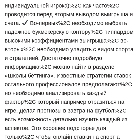
индивидуальной игрока)%2C как часто%2C
проводится перед вторым выводом выигрыша и
счета.
Во-первых%2C необходимо выбрать
надежное букмекерскую контору%2C пиппардом
высокими коэффициентами выигрыша%2C во-
вторых%2C необходимо уладить с видом спорта
и стратегией. Достаточно подробную
информацию%2C можно найти в разделе
«Школы беттинга». Известные стратегии ставок
остального профессионалов предполагают%2C
но необходимо анализировать каждый
фактор%2C который например отразиться на
игре. Делая прогнозы в завтра на футбол%2C
есть возможность детально изучить каждый из
аспектов. Это хорошее подспорье для
только%2C чтобы онлайн ставки на спорт а