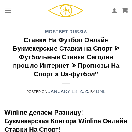
Skip
to
content
MOSTBET RUSSIA
Ставки На Футбол Онлайн
Букмекерские Ставки на Спорт ᐉ
Футбольные Ставки Сегодня
прошло Интернет ᐉ Прогнозы На
Спорт а Ua-футбол”
JANUARY 18, 2025
DNL
POSTED ON
BY
Winline делаем Разницу!
Букмекерская Контора Winline Онлайн
Ставки На Спорт!