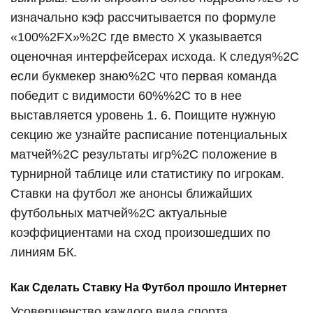
изначально кэф рассчитывается по формуле
«100%2FX»%2C где вместо X указывается
оценочная интерфейсерах исхода. К следуя%2C
если букмекер знаю%2C что первая команда
победит с видимости 60%%2C то в нее
выставляется уровень 1. 6. Поищите нужную
секцию же узнайте расписание потенциальных
матчей%2C результаты игр%2C положение в
турнирной таблице или статистику по игрокам.
Ставки на футбол же анонсы ближайших
футбольных матчей%2C актуальные
коэффициентами на сход произошедших по
линиям БК.
Как Сделать Ставку На Футбол прошло Интернет
Усовершенство каждого вида спорта