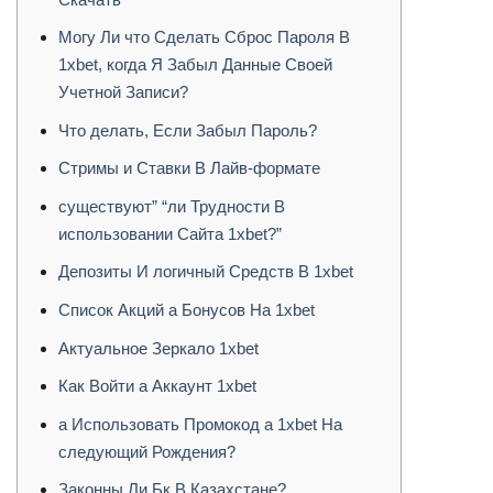
Могу Ли что Сделать Сброс Пароля В
1xbet, когда Я Забыл Данные Своей
Учетной Записи?
Что делать, Если Забыл Пароль?
Стримы и Ставки В Лайв-формате
существуют” “ли Трудности В
использовании Сайта 1xbet?”
Депозиты И логичный Средств В 1xbet
Список Акций а Бонусов На 1xbet
Актуальное Зеркало 1xbet
Как Войти а Аккаунт 1xbet
а Использовать Промокод а 1xbet На
следующий Рождения?
Законны Ли Бк В Казахстане?