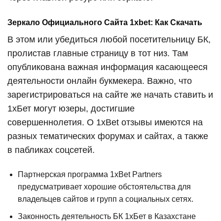
Зеркало Официального Сайта 1xbet: Как Скачать
В этом или убедиться любой посетительницу БК,
пролистав главные страницу в тот низ. Там
опубликована важная информация касающееся
деятельности онлайн букмекера. Важно, что
зарегистрироваться на сайте же начать ставить и
1хБет могут юзеры, достигшие
совершеннолетия. О 1xBet отзывы имеются на
разных тематических форумах и сайтах, а также
в пабликах соцсетей.
Партнерская программа 1xBet Partners
предусматривает хорошие обстоятельства для
владельцев сайтов и групп а социальных сетях.
Законность деятельность БК 1хБет в Казахстане