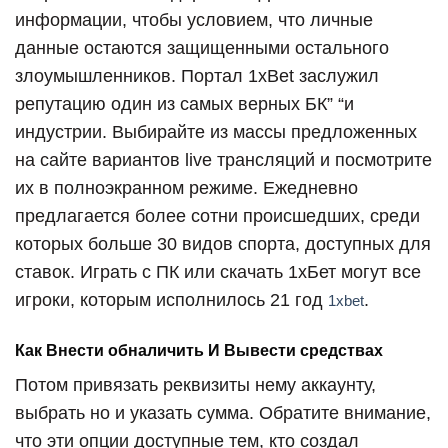
информации, чтобы условием, что личные
данные остаются защищенными остального
злоумышленников. Портал 1xBet заслужил
репутацию один из самых верных БК” “и
индустрии. Выбирайте из массы предложенных
на сайте вариантов live трансляций и посмотрите
их в полноэкранном режиме. Ежедневно
предлагается более сотни происшедших, среди
которых больше 30 видов спорта, доступных для
ставок. Играть с ПК или скачать 1хБет могут все
игроки, которым исполнилось 21 год
.
1xbet
Как Внести обналичить И Вывести средствах
Потом привязать реквизиты нему аккаунту,
выбрать но и указать сумма. Обратите внимание,
что эти опции доступные тем, кто создал