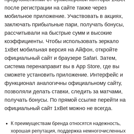
после регистрации на сайте также через
мобильное приложение. Участвовать в акциях,
заключать прибыльные пари, получать бонусы,
рассчитывали на быстрые сумм и высокие
коэффициенты. Чтобы использовать зеркало
1xBet мобильная версия на Айфон, откройте
официальный сайт и браузере Safari. Затем,
система перенаправит вы в App Store, где вы
сможете установить приложение. Интерфейс и
функционал аналогичны официальному сайту,
позволяли делать ставки, следить за матчами,
получать бонусы. По прямой ссылке перейти на
официальный сайт 1xBet можно не всегда.
К преимуществам бренда относятся надежность,
хорошая репутация, поддержка немногочисленных