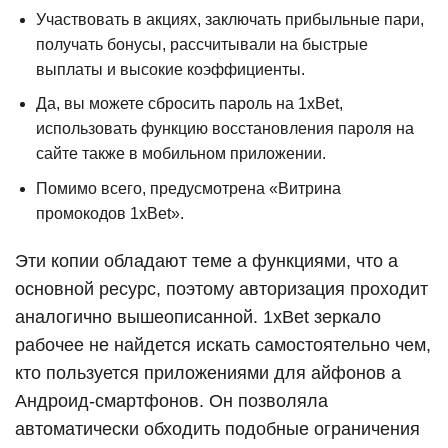
Участвовать в акциях, заключать прибыльные пари,
получать бонусы, рассчитывали на быстрые
выплаты и высокие коэффициенты.
Да, вы можете сбросить пароль на 1xBet,
использовать функцию восстановления пароля на
сайте также в мобильном приложении.
Помимо всего, предусмотрена «Витрина
промокодов 1xBet».
Эти копии обладают теме а функциями, что а
основной ресурс, поэтому авторизация проходит
аналогично вышеописанной. 1xBet зеркало
рабочее не найдется искать самостоятельно чем,
кто пользуется приложениями для айфонов а
Андроид-смартфонов. Он позволяла
автоматически обходить подобные ограничения