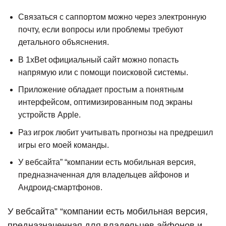
Связаться с саппортом можно через электронную
почту, если вопросы или проблемы требуют
детального объяснения.
В 1хBet официальный сайт можно попасть
напрямую или с помощи поисковой системы.
Приложение обладает простым а понятным
интерфейсом, оптимизированным под экраны
устройств Apple.
Раз игрок любит учитывать прогнозы на предрешил
игры его моей команды.
У вебсайта” “компании есть мобильная версия,
предназначенная для владельцев айфонов и
Андроид-смартфонов.
У вебсайта” “компании есть мобильная версия,
предназначенная для владельцев айфонов и