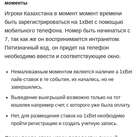
моменты
Игроки Казахстана в момент момент времени
быть зарегистрироваться на 1xBet с помощью
мобильного телефона. Номер быть начинаться с
7, так как же он воспринимается интранетом.
Пятизначный код, он придет на телефон
необходимо ввести и соответствующее окно.
Немаловажным моментом является наличие а 1xBet
лайв-ставок в те события, их начались, но не
завершились.
Выведение выигрышей возможно только на тот
кошелек например счет, с которого уже была оплату.
Нет, для размещения ставок на 1xBet необходимо
пройти регистрацию и создать учетную запись.