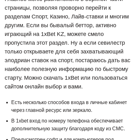
страницы, позволяя проворно перейти к
разделам Спорт, Казино, Лайв-ставки и многим
другим. Если вы бывалый беттор, активно
играющий на 1xBet KZ, можете смело
пропустила этот раздел. Ну а если севилестр
только открываете для себя захватывающий
элодриан ставок на спорт, постараюсь дать вас
наиболее полезную информацию по быстрому
старту. Можно скачать 1xBet или пользоваться
сайтом онлайн выбор и вами.
Есть несколько способов входа в личные кабинет
через главной ресурс или зеркало.
В 1xbet вход по номеру телефона обеспечивает
дополнительную защиту благодаря коду из СМС.
Предусмотрен софт и для компьютеров под