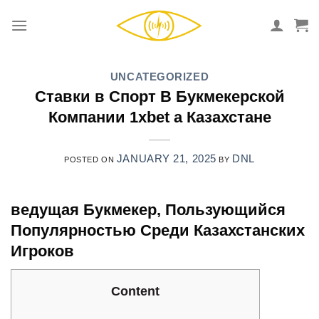
Skip
to
content
UNCATEGORIZED
Ставки в Спорт В Букмекерской
Компании 1xbet а Казахстане
JANUARY 21, 2025
DNL
POSTED ON
BY
ведущая Букмекер, Пользующийся
Популярностью Среди Казахстанских
Игроков
Content