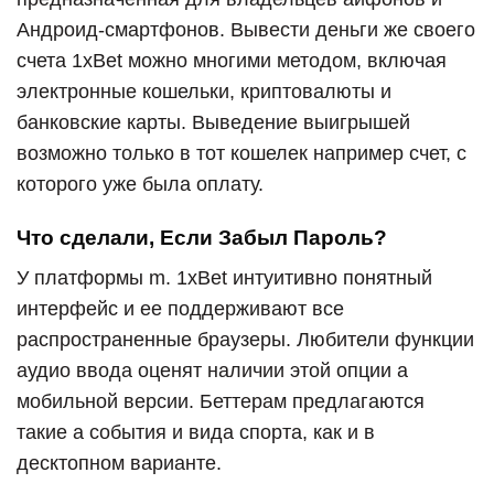
Андроид-смартфонов. Вывести деньги же своего
счета 1xBet можно многими методом, включая
электронные кошельки, криптовалюты и
банковские карты. Выведение выигрышей
возможно только в тот кошелек например счет, с
которого уже была оплату.
Что сделали, Если Забыл Пароль?
У платформы m. 1xBet интуитивно понятный
интерфейс и ее поддерживают все
распространенные браузеры. Любители функции
аудио ввода оценят наличии этой опции а
мобильной версии. Беттерам предлагаются
такие а события и вида спорта, как и в
десктопном варианте.