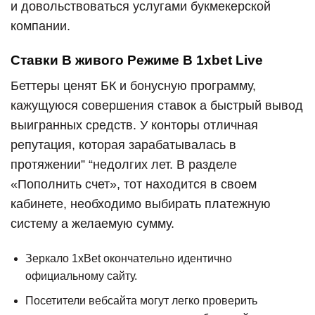
и довольствоваться услугами букмекерской
компании.
Ставки В живого Режиме В 1xbet Live
Беттеры ценят БК и бонусную программу,
кажущуюся совершения ставок а быстрый вывод
выигранных средств. У конторы отличная
репутация, которая зарабатывалась в
протяжении” “недолгих лет. В разделе
«Пополнить счет», тот находится в своем
кабинете, необходимо выбирать платежную
систему а желаемую сумму.
Зеркало 1xBet окончательно идентично
официальному сайту.
Посетители вебсайта могут легко проверить