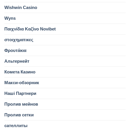
Wishwin Casino
Wyns
Παιχνίδια Καζίνο Novibet
στοιχηματικες
Φρουτάκια
Альтернейт
Комета Казино
Макси-обзорник
Наші Партнери
Пролив мейнов
Пролив сетки
сателлиты