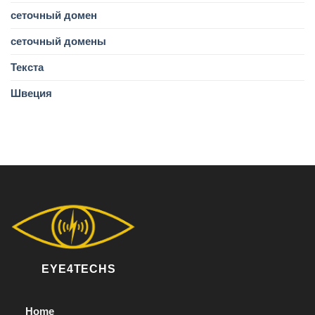
сеточный домен
сеточный домены
Текста
Швеция
EYE4TECHS
Home