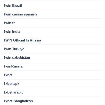
1win Brazil
1win casino spanish
1win fr
1win India
1WIN Official In Russia
1win Turkiye
1win uzbekistan
1winRussia
1xbet
1xbet apk
1xbet arabic
1xbet Bangladesh