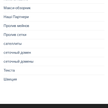
Макси-обзорник
Наші Партнери
Пролив мейнов
Пролив сетки
сателлиты
сеточный домен
сеточный домены
Текста
Швеция