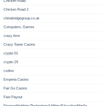
Chicken Road
Chicken Road 2
chinabridgegroup.co.uk
Computers, Games
crazy time
Crazy Tower Сasino
crypto 01
crypto 29
csdino
Emperia Casino
Fair Go Casino
Fast Payout
Finance/Hobbies/Technology/Utilities/Education/Media