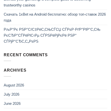
trustworthy casinos
Скачать 1xBet на Android бесплатно: обзор топ-ставок 2026
года
РљР°Рє РЅР°СѓС‡РёС‚СЊСЃСЏ СЃРѕР·РґР°РІР°С‚СЊ
РєСЂР°СЃРёРІС‹Рµ СЃРЅРёРјРєРё РЅР°
СЃРјР°СЂС‚С„РѕРЅ
RECENT COMMENTS
ARCHIVES
August 2026
July 2026
June 2026