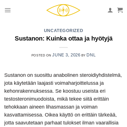
Skip
to
content
UNCATEGORIZED
Sustanon: Kuinka ottaa ja hyötyjä
JUNE 3, 2026
DNL
POSTED ON
BY
Sustanon on suosittu anabolinen steroidiyhdistelmä,
jota käytetään laajasti voimaharjoittelussa ja
kehonrakennuksessa. Se koostuu useista eri
testosteronimuodoista, mikä tekee siitä erittäin
tehokkaan aineen lihasmassan ja voiman
kasvattamisessa. Oikea käyttö on erittäin tärkeää,
jotta saavutetaan parhaat tulokset ilman vaarallisia