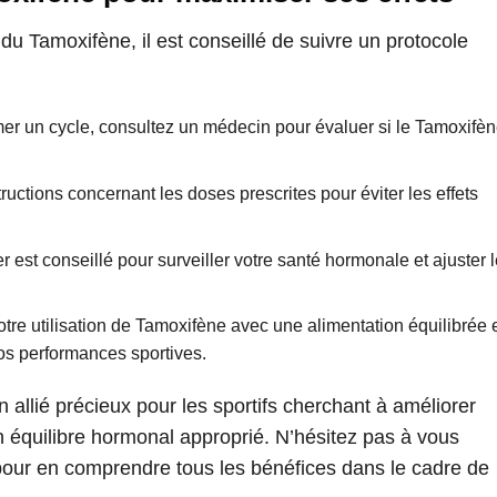
du Tamoxifène, il est conseillé de suivre un protocole
er un cycle, consultez un médecin pour évaluer si le Tamoxifè
ructions concernant les doses prescrites pour éviter les effets
r est conseillé pour surveiller votre santé hormonale et ajuster l
re utilisation de Tamoxifène avec une alimentation équilibrée 
os performances sportives.
 allié précieux pour les sportifs cherchant à améliorer
 équilibre hormonal approprié. N’hésitez pas à vous
pour en comprendre tous les bénéfices dans le cadre de