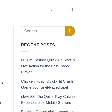
RECENT POSTS
N1 Bet Casino: Quick‑Hit Slots &
Live Action for the Fast‑Paced
Player
Chicken Road: Quick‑Hit Crash
és
Game voor Snel‑Paced Spel
okwin33: The Quick‑Play Casino
r
Experience for Mobile Gamers
Betmica Casino sluit strategisch