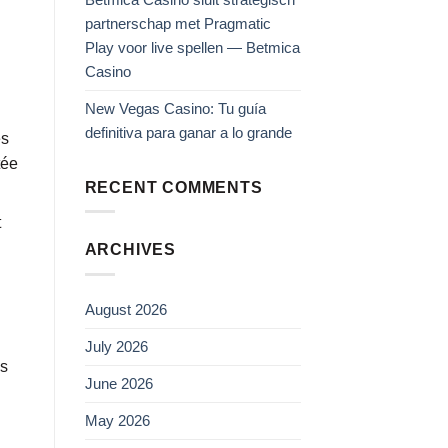
partnerschap met Pragmatic
Play voor live spellen — Betmica
Casino
New Vegas Casino: Tu guía
definitiva para ganar a lo grande
es
tée
RECENT COMMENTS
t
ARCHIVES
August 2026
July 2026
us
June 2026
May 2026