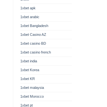
1xbet apk
1xbet arabic
1xbet Bangladesh
1xbet Casino AZ
1xbet casino BD
1xbet casino french
1xbet india
1xbet Korea
1xbet KR
1xbet malaysia
1xbet Morocco
1xbet pt