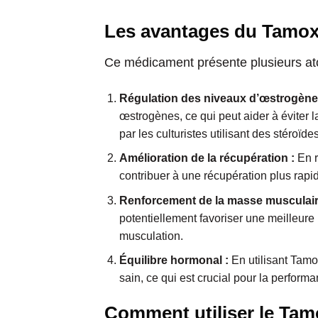
Les avantages du Tamoxif
Ce médicament présente plusieurs ato
Régulation des niveaux d’œstrogène
œstrogènes, ce qui peut aider à éviter
par les culturistes utilisant des stéroïd
Amélioration de la récupération :
En r
contribuer à une récupération plus rapi
Renforcement de la masse musculair
potentiellement favoriser une meilleure 
musculation.
Équilibre hormonal :
En utilisant Tamo
sain, ce qui est crucial pour la perform
Comment utiliser le Tam