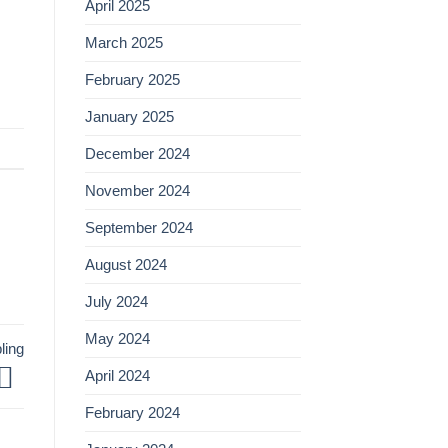
April 2025
March 2025
February 2025
January 2025
December 2024
November 2024
September 2024
August 2024
July 2024
May 2024
ling
April 2024
February 2024