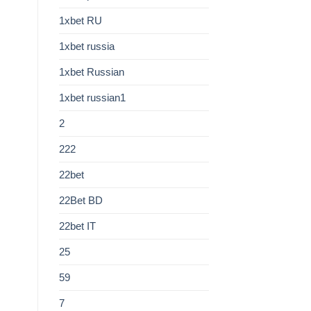
1xbet RU
1xbet russia
1xbet Russian
1xbet russian1
2
222
22bet
22Bet BD
22bet IT
25
59
7