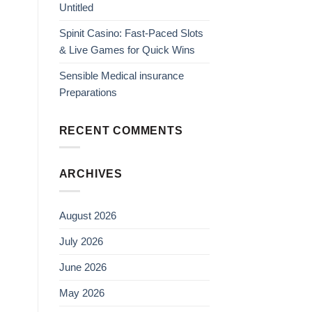
Untitled
Spinit Casino: Fast‑Paced Slots
& Live Games for Quick Wins
Sensible Medical insurance
Preparations
RECENT COMMENTS
ARCHIVES
August 2026
July 2026
June 2026
May 2026