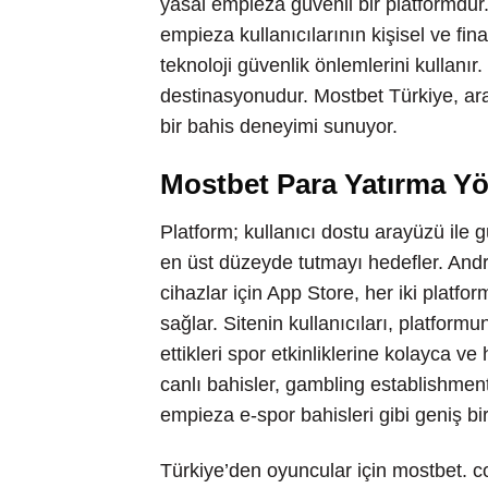
yasal empieza güvenli bir platformdu
empieza kullanıcılarının kişisel ve fin
teknoloji güvenlik önlemlerini kullanır
destinasyonudur. Mostbet Türkiye, arala
bir bahis deneyimi sunuyor.
Mostbet Para Yatırma Yö
Platform; kullanıcı dostu arayüzü ile
en üst düzeyde tutmayı hedefler. Andro
cihazlar için App Store, her iki platf
sağlar. Sitenin kullanıcıları, platfor
ettikleri spor etkinliklerine kolayca ve 
canlı bahisler, gambling establishment
empieza e-spor bahisleri gibi geniş b
Türkiye’den oyuncular için mostbet. 