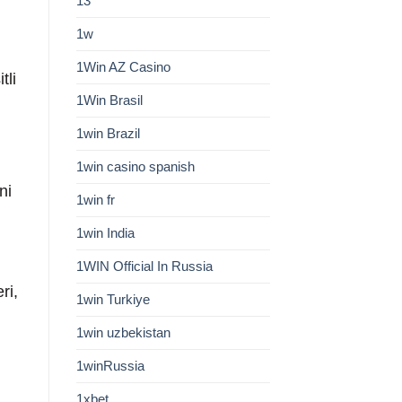
13
1w
1Win AZ Casino
tli
1Win Brasil
1win Brazil
1win casino spanish
ni
1win fr
1win India
1WIN Official In Russia
ri,
1win Turkiye
1win uzbekistan
1winRussia
1xbet