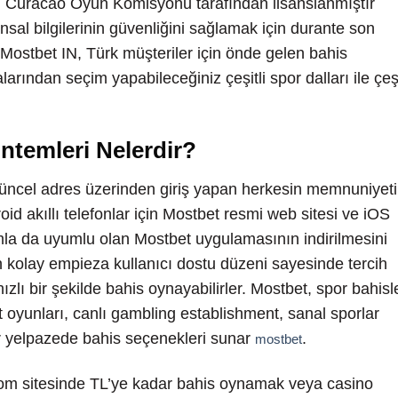
r. Curacao Oyun Komisyonu tarafından lisanslanmıştır
ansal bilgilerinin güvenliğini sağlamak için durante son
. Mostbet IN, Türk müşteriler için önde gelen bahis
rından seçim yapabileceğiniz çeşitli spor dalları ile çeşi
ntemleri Nelerdir?
 güncel adres üzerinden giriş yapan herkesin memnuniyeti
id akıllı telefonlar için Mostbet resmi web sitesi ve iOS
ormla da uyumlu olan Mostbet uygulamasının indirilmesini
mun kolay empieza kullanıcı dostu düzeni sayesinde tercih
hızlı bir şekilde bahis oynayabilirler. Mostbet, spor bahisle
 oyunları, canlı gambling establishment, sanal sporlar
ir yelpazede bahis seçenekleri sunar
.
mostbet
com sitesinde TL’ye kadar bahis oynamak veya casino