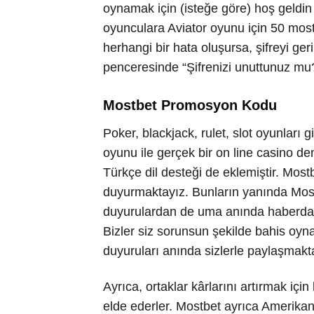
oynamak için (isteğe göre) hoş geldin
oyunculara Aviator oyunu için 50 mostb
herhangi bir hata oluşursa, şifreyi ge
penceresinde “Şifrenizi unuttunuz mu
Mostbet Promosyon Kodu
Poker, blackjack, rulet, slot oyunları 
oyunu ile gerçek bir on line casino de
Türkçe dil desteği de eklemiştir. Mostb
duyurmaktayız. Bunların yanında Most
duyurulardan de uma anında haberdar 
Bizler siz sorunsun şekilde bahis oy
duyuruları anında sizlerle paylaşmakt
Ayrıca, ortaklar kârlarını artırmak iç
elde ederler. Mostbet ayrıca Amerikan, 