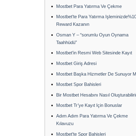
Mostbet Para Yatırma Ve Çekme
Mostbet’te Para Yatırma Işleminizde%1
Reward Kazanın
Osman Y – “sorumlu Oyun Oynama
Taahhüdü”
Mostbet’in Resmi Web Sitesinde Kayıt
Mostbet Giriş Adresi
Mostbet Başka Hizmetler De Sunuyor 
Mostbet Spor Bahisleri
Bir Mostbet Hesabını Nasıl Oluşturabilir
Mostbet Tr’ye Kayıt Için Bonuslar
Adım Adım Para Yatırma Ve Çekme
Kılavuzu
Mostbet’te Spor Bahisleri