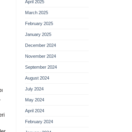
April 2025
March 2025
February 2025
January 2025
December 2024
November 2024
September 2024
August 2024
July 2024
bı
.
May 2024
April 2024
eri
February 2024
er.