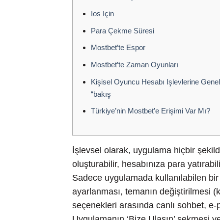
Ios Için
Para Çekme Süresi
Mostbet’te Espor
Mostbet’te Zaman Oyunları
Kişisel Oyuncu Hesabı Işlevlerine Genel
“bakış
Türkiye’nin Mostbet’e Erişimi Var Mı?
İşlevsel olarak, uygulama hiçbir şekil
oluşturabilir, hesabınıza para yatırabil
Sadece uygulamada kullanılabilen bir d
ayarlanması, temanın değiştirilmesi (
seçenekleri arasında canlı sohbet, e-
Uygulamanın ‘Bize Ulaşın’ sekmesi vey