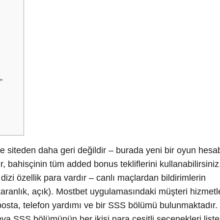
”
de siteden daha geri değildir – burada yeni bir oyun hesa
ir, bahisçinin tüm added bonus tekliflerini kullanabilirsiniz
izi özellik para vardır – canlı maçlardan bildirimlerin
karanlık, açık). Mostbet uygulamasındaki müşteri hizmetl
posta, telefon yardımı ve bir SSS bölümü bulunmaktadır.
a SSS bölümünün her ikisi para çeşitli seçenekleri listel