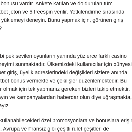
 bonusu vardır. Ankete katılan ve doldurulan tüm
et jeton ve 5 freespin verilir. Yetkilendirme sırasında
ri yüklemeyi deneyin. Bunu yapmak için, görünen giriş
?
gibi pek sevilen oyunların yanında yüzlerce farklı casino
neyimi sunmaktadır. Ülkemizdeki kullanıcılar için bünyes
et giriş, üyelik adreslerindeki değişikleri sizlere anında
bet bonus vermekte ve çekilişler düzenlemektedir. Bu
olmak için tek yapmanız gereken bizleri takip etmektir.
nayın ve kampanyalardan haberdar olun diye uğraşmakta,
ayız.
in kullanabilecekleri özel promosyonlara ve bonuslara eriş
Avrupa ve Fransız gibi çeşitli rulet çeşitleri de