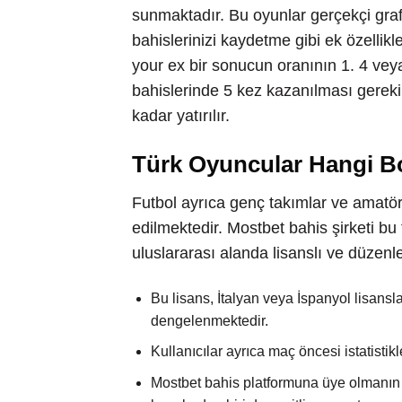
sunmaktadır. Bu oyunlar gerçekçi grafikl
bahislerinizi kaydetme gibi ek özellikl
your ex bir sonucun oranının 1. 4 ve
bahislerinde 5 kez kazanılması gereki
kadar yatırılır.
Türk Oyuncular Hangi Bo
Futbol ayrıca genç takımlar ve amatör 
edilmektedir. Mostbet bahis şirketi bu
uluslararası alanda lisanslı ve düzenl
Bu lisans, İtalyan veya İspanyol lisansla
dengelenmektedir.
Kullanıcılar ayrıca maç öncesi istatistik
Mostbet bahis platformuna üye olmanın ge