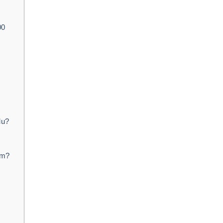
00
Mu?
im?