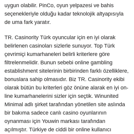
uygun olabilir. PinCo, oyun yelpazesi ve bahis
seçenekleriyle olduğu kadar teknolojik altyapısıyla
de uma fark yaratır.
TR. Casinority Türk oyuncular için en iyi olarak
belirlenen casinoları sizlerle sunuyor. Top Türk
çevrimiçi kumarhaneleri belirli kriterlere göre
filtrelenmelidir. Bunun sebebi online gambling
establishment sitelerinin birbirinden farklı özelliklere,
bonuslara sahip olmasıdır. Biz TR. Casinority ekibi
olarak bütün bu kriterleri göz önüne alarak en iyi on-
line kumarhanelerini sizler için seçtik. Winunited
Minimal adlı şirket tarafından yönetilen site aslında
bir bakıma sadece canlı casino oyunlarının
oynanması için Youwin markası tarafından
açılmıştır. Türkiye de ciddi bir online kullanıcı