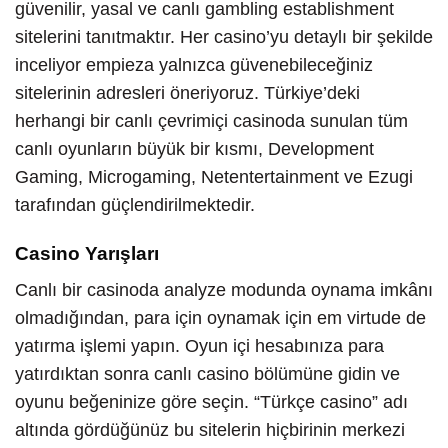
güvenilir, yasal ve canlı gambling establishment
sitelerini tanıtmaktır. Her casino’yu detaylı bir şekilde
inceliyor empieza yalnızca güvenebileceğiniz
sitelerinin adresleri öneriyoruz. Türkiye’deki
herhangi bir canlı çevrimiçi casinoda sunulan tüm
canlı oyunların büyük bir kısmı, Development
Gaming, Microgaming, Netentertainment ve Ezugi
tarafından güçlendirilmektedir.
Casino Yarışları
Canlı bir casinoda analyze modunda oynama imkânı
olmadığından, para için oynamak için em virtude de
yatırma işlemi yapın. Oyun içi hesabınıza para
yatırdıktan sonra canlı casino bölümüne gidin ve
oyunu beğeninize göre seçin. “Türkçe casino” adı
altında gördüğünüz bu sitelerin hiçbirinin merkezi