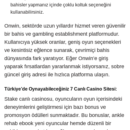
bahisler yapmanız içinde çoklu koltuk seçeneğini
kullanabilirsiniz.
Onwin, sektörde uzun yıllardır hizmet veren güvenilir
bir bahis ve gambling establishment platformudur.
Kullanıcıya yüksek oranlar, geniş oyun seçenekleri
ve kesintisiz eğlence sunarak, çevrimiçi bahis
dünyasında fark yaratıyor. Eğer Onwin’e giriş
yaparak fırsatlardan yararlanmak istiyorsanız, sobre
güncel giriş adresi ile hızlıca platforma ulaşın.
Türkiye’de Oynayabileceğiniz 7 Canlı Casino Sitesi:
Stake canlı casinosu, oyuncuların oyun içerisindeki
deneyimlerini geliştirmesi için bazı bonus ve
promosyon ödülleri sunmaktadır. Bu bonuslar, ankle
rehab ebook yeni oyuncular hemde düzenli bir