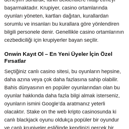
başarmaktadır. Krupiyer, casino ortamlarında
oyunları yöneten, kartları dağıtan, kurallardan
sorumlu ve insanları bu kurallara göre yönlendiren
bilgili personele denir. Genellikle casino ortamlarının
cezbediciliği için krupiyerler bayan seçilir.
Onwin Kayıt Ol – En Yeni Üyeler İçin Özel
Fırsatlar
Seçtiğiniz canlı casino sitesi, bu oyunların hepsine,
daha azına veya çok daha fazlasına sahip olabilir.
Bahis dünyasının en popüler oyunlarından olan bu
oyunlar hakkında daha fazla bilgi almak isterseniz,
oyunların ismini Google’da aratmanız yeterli
olacaktır. Stake on the web kripto casinosunda ki
canlı blackjack oyunu oldukça popüler bir oyundur
ve canlı krupiyeler eşliğinde kendinizi gerçek bir