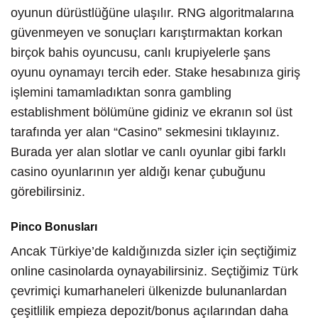
oyunun dürüstlüğüne ulaşılır. RNG algoritmalarına
güvenmeyen ve sonuçları karıştırmaktan korkan
birçok bahis oyuncusu, canlı krupiyelerle şans
oyunu oynamayı tercih eder. Stake hesabınıza giriş
işlemini tamamladıktan sonra gambling
establishment bölümüne gidiniz ve ekranın sol üst
tarafında yer alan “Casino” sekmesini tıklayınız.
Burada yer alan slotlar ve canlı oyunlar gibi farklı
casino oyunlarının yer aldığı kenar çubuğunu
görebilirsiniz.
Pinco Bonusları
Ancak Türkiye’de kaldığınızda sizler için seçtiğimiz
online casinolarda oynayabilirsiniz. Seçtiğimiz Türk
çevrimiçi kumarhaneleri ülkenizde bulunanlardan
çeşitlilik empieza depozit/bonus açılarından daha