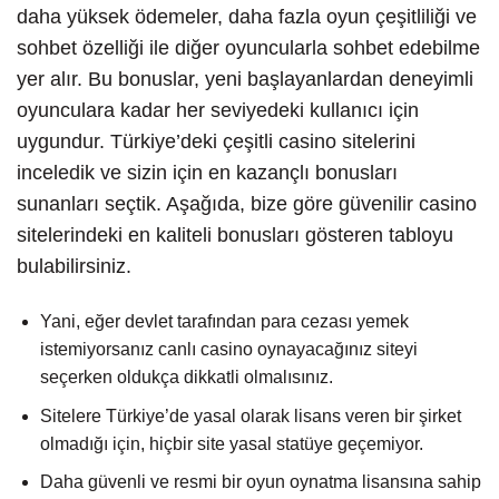
daha yüksek ödemeler, daha fazla oyun çeşitliliği ve
sohbet özelliği ile diğer oyuncularla sohbet edebilme
yer alır. Bu bonuslar, yeni başlayanlardan deneyimli
oyunculara kadar her seviyedeki kullanıcı için
uygundur. Türkiye’deki çeşitli casino sitelerini
inceledik ve sizin için en kazançlı bonusları
sunanları seçtik. Aşağıda, bize göre güvenilir casino
sitelerindeki en kaliteli bonusları gösteren tabloyu
bulabilirsiniz.
Yani, eğer devlet tarafından para cezası yemek
istemiyorsanız canlı casino oynayacağınız siteyi
seçerken oldukça dikkatli olmalısınız.
Sitelere Türkiye’de yasal olarak lisans veren bir şirket
olmadığı için, hiçbir site yasal statüye geçemiyor.
Daha güvenli ve resmi bir oyun oynatma lisansına sahip