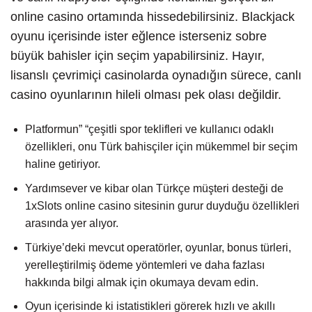
online casino ortamında hissedebilirsiniz. Blackjack
oyunu içerisinde ister eğlence isterseniz sobre
büyük bahisler için seçim yapabilirsiniz. Hayır,
lisanslı çevrimiçi casinolarda oynadığın sürece, canlı
casino oyunlarının hileli olması pek olası değildir.
Platformun” “çeşitli spor teklifleri ve kullanıcı odaklı
özellikleri, onu Türk bahisçiler için mükemmel bir seçim
haline getiriyor.
Yardımsever ve kibar olan Türkçe müşteri desteği de
1xSlots online casino sitesinin gurur duyduğu özellikleri
arasında yer alıyor.
Türkiye’deki mevcut operatörler, oyunlar, bonus türleri,
yerelleştirilmiş ödeme yöntemleri ve daha fazlası
hakkında bilgi almak için okumaya devam edin.
Oyun içerisinde ki istatistikleri görerek hızlı ve akıllı