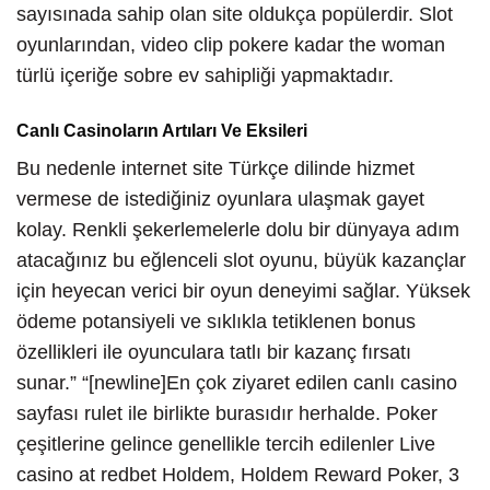
sayısınada sahip olan site oldukça popülerdir. Slot
oyunlarından, video clip pokere kadar the woman
türlü içeriğe sobre ev sahipliği yapmaktadır.
Canlı Casinoların Artıları Ve Eksileri
Bu nedenle internet site Türkçe dilinde hizmet
vermese de istediğiniz oyunlara ulaşmak gayet
kolay. Renkli şekerlemelerle dolu bir dünyaya adım
atacağınız bu eğlenceli slot oyunu, büyük kazançlar
için heyecan verici bir oyun deneyimi sağlar. Yüksek
ödeme potansiyeli ve sıklıkla tetiklenen bonus
özellikleri ile oyunculara tatlı bir kazanç fırsatı
sunar.” “[newline]En çok ziyaret edilen canlı casino
sayfası rulet ile birlikte burasıdır herhalde. Poker
çeşitlerine gelince genellikle tercih edilenler Live
casino at redbet Holdem, Holdem Reward Poker, 3