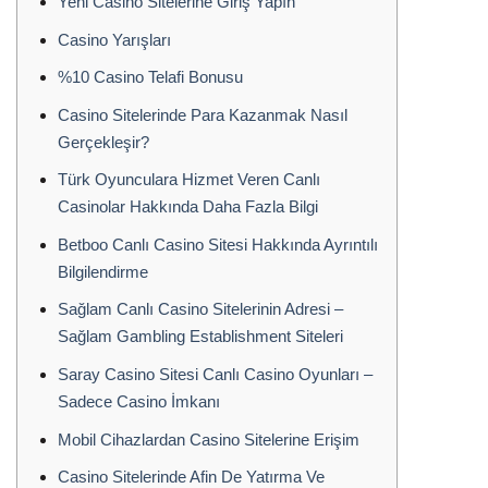
Yeni Casino Sitelerine Giriş Yapın
Casino Yarışları
%10 Casino Telafi Bonusu
Casino Sitelerinde Para Kazanmak Nasıl
Gerçekleşir?
Türk Oyunculara Hizmet Veren Canlı
Casinolar Hakkında Daha Fazla Bilgi
Betboo Canlı Casino Sitesi Hakkında Ayrıntılı
Bilgilendirme
Sağlam Canlı Casino Sitelerinin Adresi –
Sağlam Gambling Establishment Siteleri
Saray Casino Sitesi Canlı Casino Oyunları –
Sadece Casino İmkanı
Mobil Cihazlardan Casino Sitelerine Erişim
Casino Sitelerinde Afin De Yatırma Ve