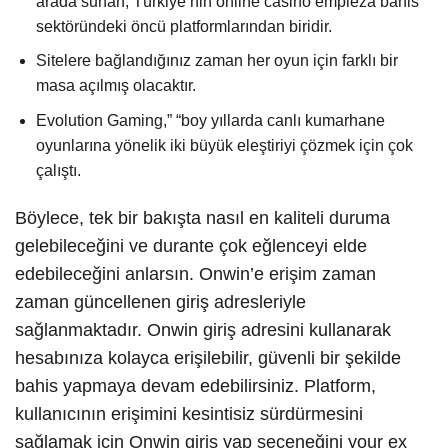
arada sunan, Türkiye’nin online casino empieza bahis
sektöründeki öncü platformlarından biridir.
Sitelere bağlandığınız zaman her oyun için farklı bir
masa açılmış olacaktır.
Evolution Gaming,” “boy yıllarda canlı kumarhane
oyunlarına yönelik iki büyük eleştiriyi çözmek için çok
çalıştı.
Böylece, tek bir bakışta nasıl en kaliteli duruma
gelebileceğini ve durante çok eğlenceyi elde
edebileceğini anlarsın. Onwin’e erişim zaman
zaman güncellenen giriş adresleriyle
sağlanmaktadır. Onwin giriş adresini kullanarak
hesabınıza kolayca erişilebilir, güvenli bir şekilde
bahis yapmaya devam edebilirsiniz. Platform,
kullanıcının erişimini kesintisiz sürdürmesini
sağlamak için Onwin giriş yap seçeneğini your ex