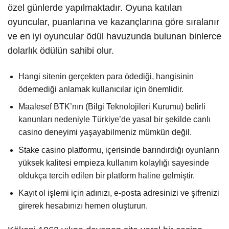
özel günlerde yapılmaktadır. Oyuna katılan
oyuncular, puanlarına ve kazançlarına göre sıralanır
ve en iyi oyuncular ödül havuzunda bulunan binlerce
dolarlık ödülün sahibi olur.
Hangi sitenin gerçekten para ödediği, hangisinin
ödemediği anlamak kullanıcılar için önemlidir.
Maalesef BTK’nın (Bilgi Teknolojileri Kurumu) belirli
kanunları nedeniyle Türkiye’de yasal bir şekilde canlı
casino deneyimi yaşayabilmeniz mümkün değil.
Stake casino platformu, içerisinde barındırdığı oyunların
yüksek kalitesi empieza kullanım kolaylığı sayesinde
oldukça tercih edilen bir platform haline gelmiştir.
Kayıt ol işlemi için adınızı, e-posta adresinizi ve şifrenizi
girerek hesabınızı hemen oluşturun.