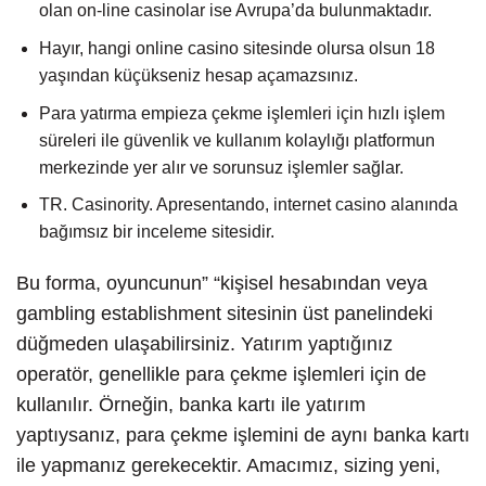
olan on-line casinolar ise Avrupa’da bulunmaktadır.
Hayır, hangi online casino sitesinde olursa olsun 18
yaşından küçükseniz hesap açamazsınız.
Para yatırma empieza çekme işlemleri için hızlı işlem
süreleri ile güvenlik ve kullanım kolaylığı platformun
merkezinde yer alır ve sorunsuz işlemler sağlar.
TR. Casinority. Apresentando, internet casino alanında
bağımsız bir inceleme sitesidir.
Bu forma, oyuncunun” “kişisel hesabından veya
gambling establishment sitesinin üst panelindeki
düğmeden ulaşabilirsiniz. Yatırım yaptığınız
operatör, genellikle para çekme işlemleri için de
kullanılır. Örneğin, banka kartı ile yatırım
yaptıysanız, para çekme işlemini de aynı banka kartı
ile yapmanız gerekecektir. Amacımız, sizing yeni,