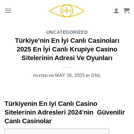
Skip
to
content
UNCATEGORIZED
Türkiye’nin En İyi Canlı Casinoları
2025 En İyi Canlı Krupiye Casino
Sitelerinin Adresi Ve Oyunları
MAY 16, 2025
DNL
POSTED ON
BY
Türkiyenin En Iyi Canlı Casino
Sitelerinin Adresleri 2024’nin ️ Güvenilir
Canlı Casinolar