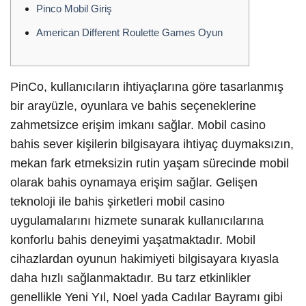
Pinco Mobil Giriş
American Different Roulette Games Oyun
PinCo, kullanıcıların ihtiyaçlarına göre tasarlanmış
bir arayüzle, oyunlara ve bahis seçeneklerine
zahmetsizce erişim imkanı sağlar. Mobil casino
bahis sever kişilerin bilgisayara ihtiyaç duymaksızın,
mekan fark etmeksizin rutin yaşam sürecinde mobil
olarak bahis oynamaya erişim sağlar. Gelişen
teknoloji ile bahis şirketleri mobil casino
uygulamalarını hizmete sunarak kullanıcılarına
konforlu bahis deneyimi yaşatmaktadır. Mobil
cihazlardan oyunun hakimiyeti bilgisayara kıyasla
daha hızlı sağlanmaktadır. Bu tarz etkinlikler
genellikle Yeni Yıl, Noel yada Cadılar Bayramı gibi