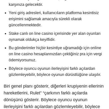
karşınıza gelecektir.
Yeni giriş adresleri, kullanıcıların platforma kesintisiz
erişimini sağlamak amacıyla sürekli olarak
güncellenmektedir.
Stake canlı on line casino içerisinde yer alan oyunları
oynamak oldukça keyiflidir.
Bu gönderimler hiçbir kesintiye uğramadığı için online
on line casino hesaplarınızdan çektiğiniz pra için vergi
ödemiyorsunuz.
Böylece oyuncu oyunun ilerleyişini farklı açılardan
gözlemleyebilir, böylece oyunun dürüstlüğüne ulaşılır.
Biri genel planı gösterir, diğerleri krupiyenin ellerinin
hareketlerini, Rulet” “çarkının farklı açılarda
dönüşünü gösterir. Böylece oyuncu oyunun
ilerleyişini farklı açılardan gözlemleyebilir, böylece