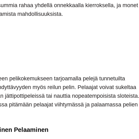
 summia rahaa yhdellä onnekkaalla kierroksella, ja monet
amista mahdollisuuksista.
n pelikokemukseen tarjoamalla pelejä tunnetuilta
ihdyttävyyden myös reilun pelin. Pelaajat voivat sukeltaa
ättipottipeleissä tai nauttia nopeatempoisista sloteista
sa pitämään pelaajat viihtymässä ja palaamassa pelien
llinen Pelaaminen