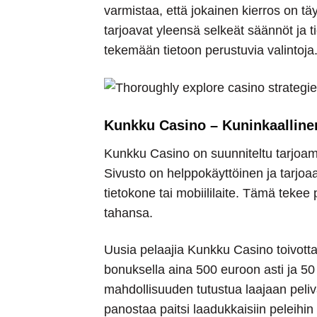
varmistaa, että jokainen kierros on t
tarjoavat yleensä selkeät säännöt ja t
tekemään tietoon perustuvia valintoja
Kunkku Casino – Kuninkaallin
Kunkku Casino on suunniteltu tarjoam
Sivusto on helppokäyttöinen ja tarjoaa 
tietokone tai mobiililaite. Tämä tekee 
tahansa.
Uusia pelaajia Kunkku Casino toivottaa
bonuksella aina 500 euroon asti ja 50 
mahdollisuuden tutustua laajaan pel
panostaa paitsi laadukkaisiin peleihi