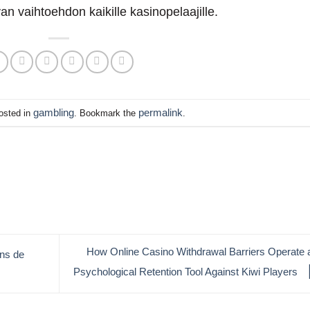
an vaihtoehdon kaikille kasinopelaajille.
gambling
permalink
osted in
. Bookmark the
.
How Online Casino Withdrawal Barriers Operate 
ans de
Psychological Retention Tool Against Kiwi Players