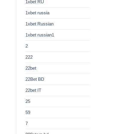
1xbet RU
1xbet russia
1xbet Russian
1xbet russian1
2
222
22bet
22Bet BD
22bet IT
25
59
7