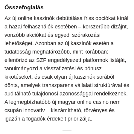
Összefoglalás
Az új online kaszinók debütálása friss opciókat kínál
a hazai felhasználók esetében – korszerűbb dizájnt,
vonzóbb akciókat és egyedi szórakozási
lehetőséget. Azonban az új kaszinók esetén a
tudatosság meghatározóbb, mint korábban:
ellenőrizd az SZF engedélyezett platformok listáját,
tanulmányozd a visszafizetési és bónusz
kikötéseket, és csak olyan új kaszinók sorából
dönts, amelyek transzparens vállalati struktúrával és
auditálható tulajdonosi azonossággal rendelkeznek.
A legmegbízhatóbb új magyar online casino nem
csupán innovatív – kiszámítható, törvényes és
igazán a fogadók érdekeit priorizálja.