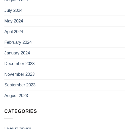
July 2024
May 2024
April 2024
February 2024
January 2024
December 2023
November 2023
September 2023
August 2023
CATEGORIES
! Без рубрики