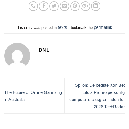
texts
permalink
This entry was posted in
. Bookmark the
.
DNL
Spi on: De bedste Xon Bet
The Future of Online Gambling
Slots Promo personlig
in Australia
compute-idrætsgren inden for
2026 TechRadar