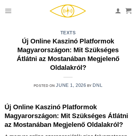
Skip
to
content
TEXTS
Új Online Kaszinó Platformok
Magyarországon: Mit Szükséges
Átlátni az Mostanában Megjelenő
Oldalakról?
JUNE 1, 2026
DNL
POSTED ON
BY
Új Online Kaszinó Platformok
Magyarországon: Mit Szükséges Átlátni
az Mostanában Megjelenő Oldalakról?