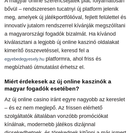
A magyar online szerencsejáték piac folyamatosan
bővül – rendszeresen tucatnyi új platform jelenik
meg, amelyek új játékportfólióval, fejlett felülettel és
innovatív jutalom rendszerrel kívánják megszólítani
a magyarországi fogadók bizalmát. Ha kívánod
kiválasztani a legjobb új online kaszinó oldalakat
kimerítő összevetéssel, keresd fel a
platformra, ahol friss és
egyebedegyesely.hu
megbízható útmutatást érhetsz el.
Miért érdekesek az új online kaszinók a
magyar fogadók esetében?
Az új online casino iránt egyre nagyobb az kereslet
– és ez nem meglepő. Az frissen elérhető
szolgáltatók általában vonzóbb promóciókat
kínálnak, modernebb játékos dizájnnal
dicsekedhetnek, és törekednek kitűnni a már ismert