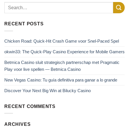
RECENT POSTS
Chicken Road: Quick‑Hit Crash Game voor Snel‑Paced Spel
okwin33: The Quick‑Play Casino Experience for Mobile Gamers
Betmica Casino sluit strategisch partnerschap met Pragmatic
Play voor live spellen — Betmica Casino
New Vegas Casino: Tu guía definitiva para ganar a lo grande
Discover Your Next Big Win at Bilucky Casino
RECENT COMMENTS
ARCHIVES