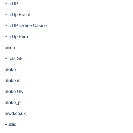
Pin UP
Pin Up Brazil
Pin UP Online Casino
Pin Up Peru
pinco
Pirots SE
plinko
plinko in
plinko UK
plinko_pl
prwd.co.uk
Public