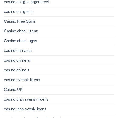
casino en ligne argent reel
casino en ligne fr
Casino Free Spins
Casino ohne Lizenz
Casino ohne Lugas
casino onlina ca
casino online ar
casinò online it
casino svensk licens
Casino UK
casino utan svensk licens
casino utan svesk licens