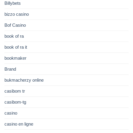
Billybets
bizzo casino
Bof Casino
book of ra
book of ra it
bookmaker
Brand
bukmacherzy online
casibom tr
casibom-tg
casino
casino en ligne