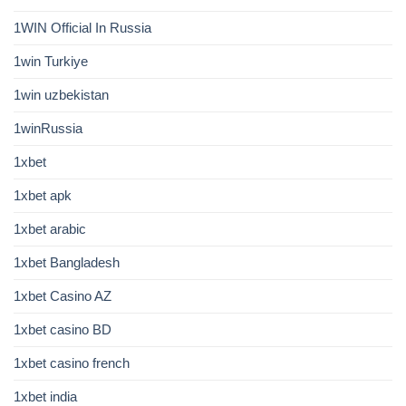
1WIN Official In Russia
1win Turkiye
1win uzbekistan
1winRussia
1xbet
1xbet apk
1xbet arabic
1xbet Bangladesh
1xbet Casino AZ
1xbet casino BD
1xbet casino french
1xbet india