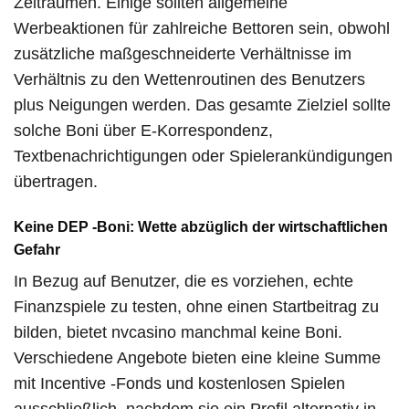
Zeiträumen. Einige sollten allgemeine
Werbeaktionen für zahlreiche Bettoren sein, obwohl
zusätzliche maßgeschneiderte Verhältnisse im
Verhältnis zu den Wettenroutinen des Benutzers
plus Neigungen werden. Das gesamte Zielziel sollte
solche Boni über E-Korrespondenz,
Textbenachrichtigungen oder Spielerankündigungen
übertragen.
Keine DEP -Boni: Wette abzüglich der wirtschaftlichen
Gefahr
In Bezug auf Benutzer, die es vorziehen, echte
Finanzspiele zu testen, ohne einen Startbeitrag zu
bilden, bietet nvcasino manchmal keine Boni.
Verschiedene Angebote bieten eine kleine Summe
mit Incentive -Fonds und kostenlosen Spielen