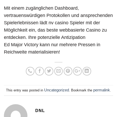
Mit einem zugänglichen Dashboard,
vertrauenswürdigen Protokollen und ansprechenden
Spielerlebnissen lädt nv casino Spieler mit der
Möglichkeit ein, das beste webbasierte Casino zu
entdecken. Ihre potenzielle Antizipation
Ed Major Victory kann nur mehrere Pressen in
Reichweite materialisieren!
Uncategorized
permalink
This entry was posted in
. Bookmark the
.
DNL