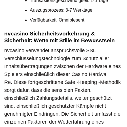
Transaktionsgeschwindigkeit: 1-3 Tage
Auszugsprozess: 3-7 Werktage
Verfügbarkeit: Omniplesent
nvcasino Sicherheitsvorkehrung &
Sicherheit: Wette mit Stille im Bewusstsein
nvcasino verwendet anspruchsvolle SSL -
Verschlüsselungstechnologie zum Schutz aller
Inhaltsübertragungen zwischen der Hardware eines
Spielers einschließlich dieser Casino Hardwa
Re. Diese fortgeschrittene Safe -Keeping -Methodik
sorgt dafür, dass die sensiblen Fakten,
einschließlich Zahlungsdetails, weiter geschützt
sind, einschließlich geschützter Kämpfe nicht
genehmigter Eindringen. Die Sicherheit umfasst die
einzelnen Faktoren der Wetterfahrung eines