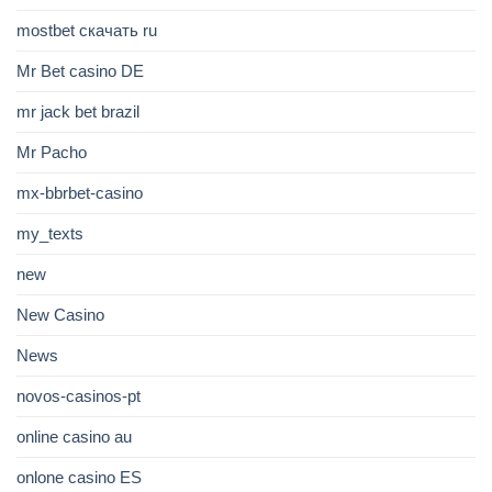
mostbet скачать ru
Mr Bet casino DE
mr jack bet brazil
Mr Pacho
mx-bbrbet-casino
my_texts
new
New Casino
News
novos-casinos-pt
online casino au
onlone casino ES