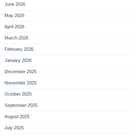
June 2026
May 2026
April 2026
March 2026
February 2026
January 2026
December 2025
November 2025
October 2025
September 2025
August 2025
July 2025