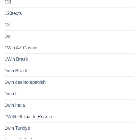
111
123texts
13
1w
1Win AZ Casino
1Win Brasil
1win Brazil
1win casino spanish
1win fr
1win India
1WIN Official In Russia
1win Turkiye