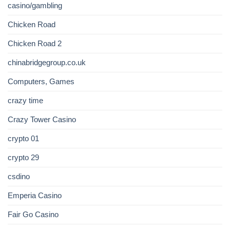
casino/gambling
Chicken Road
Chicken Road 2
chinabridgegroup.co.uk
Computers, Games
crazy time
Crazy Tower Сasino
crypto 01
crypto 29
csdino
Emperia Casino
Fair Go Casino