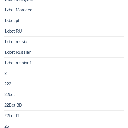
1xbet Morocco
1xbet pt
1xbet RU
1xbet russia
1xbet Russian
1xbet russian1
2
222
22bet
22Bet BD
22bet IT
25