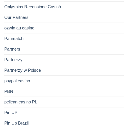
Onlyspins Recensione Casinò
Our Partners
ozwin au casino
Parimatch
Partners
Partnerzy
Partnerzy w Polsce
paypal casino
PBN
pelican casino PL
Pin UP
Pin Up Brazil