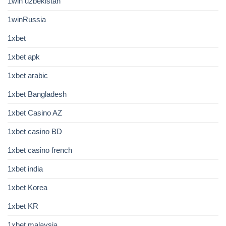
1win uzbekistan
1winRussia
1xbet
1xbet apk
1xbet arabic
1xbet Bangladesh
1xbet Casino AZ
1xbet casino BD
1xbet casino french
1xbet india
1xbet Korea
1xbet KR
1xbet malaysia