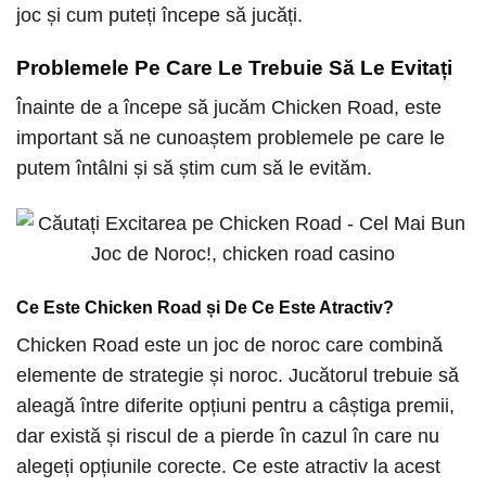
joc și cum puteți începe să jucăți.
Problemele Pe Care Le Trebuie Să Le Evitați
Înainte de a începe să jucăm Chicken Road, este
important să ne cunoaștem problemele pe care le
putem întâlni și să știm cum să le evităm.
Ce Este Chicken Road și De Ce Este Atractiv?
Chicken Road este un joc de noroc care combină
elemente de strategie și noroc. Jucătorul trebuie să
aleagă între diferite opțiuni pentru a câștiga premii,
dar există și riscul de a pierde în cazul în care nu
alegeți opțiunile corecte. Ce este atractiv la acest