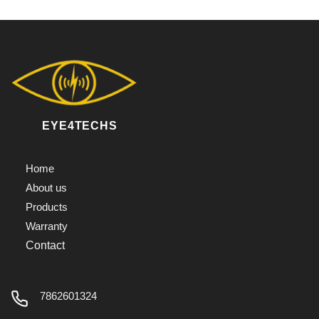
EYE4TECHS
Home
About us
Products
Warranty
Contact
7862601324