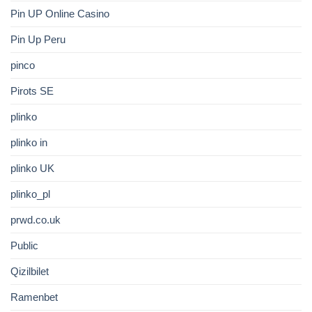
Pin UP Online Casino
Pin Up Peru
pinco
Pirots SE
plinko
plinko in
plinko UK
plinko_pl
prwd.co.uk
Public
Qizilbilet
Ramenbet