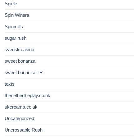
Spiele
Spin Winera
Spinmills
sugar rush
svensk casino
sweet bonanza
sweet bonanza TR
texts
thenethertheplay.co.uk
ukcreams.co.uk
Uncategorized
Uncrossable Rush