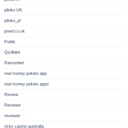
plinko UK
plinko_pl
prwd.co.uk
Public
Qizilbilet
Ramenbet
real money pokies app
real money pokies apps
Review
Reviewe
reviewer
ricky casino australia