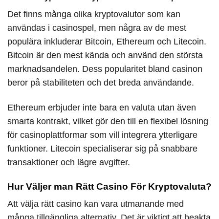
Det finns många olika kryptovalutor som kan
användas i casinospel, men några av de mest
populära inkluderar Bitcoin, Ethereum och Litecoin.
Bitcoin är den mest kända och använd den största
marknadsandelen. Dess popularitet bland casinon
beror på stabiliteten och det breda användande.
Ethereum erbjuder inte bara en valuta utan även
smarta kontrakt, vilket gör den till en flexibel lösning
för casinoplattformar som vill integrera ytterligare
funktioner. Litecoin specialiserar sig på snabbare
transaktioner och lägre avgifter.
Hur Väljer man Rätt Casino För Kryptovaluta?
Att välja rätt casino kan vara utmanande med
många tillgängliga alternativ. Det är viktigt att beakta