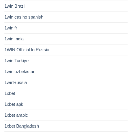
1win Brazil
1win casino spanish
1win fr
1win India
1WIN Official In Russia
1win Turkiye
1win uzbekistan
1winRussia
1xbet
1xbet apk
1xbet arabic
1xbet Bangladesh