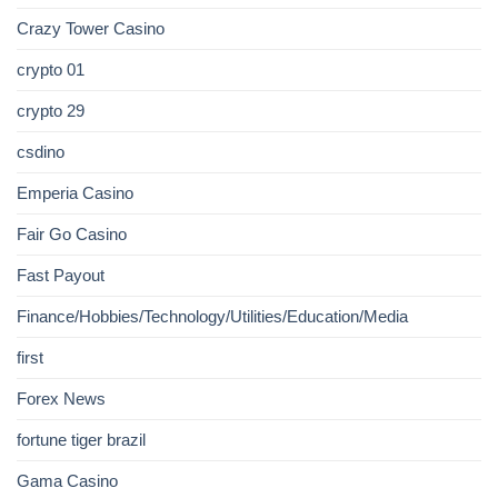
Crazy Tower Сasino
crypto 01
crypto 29
csdino
Emperia Casino
Fair Go Casino
Fast Payout
Finance/Hobbies/Technology/Utilities/Education/Media
first
Forex News
fortune tiger brazil
Gama Casino