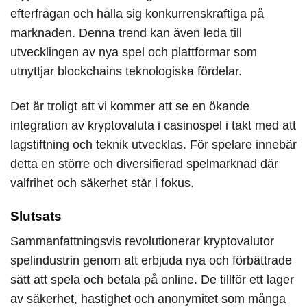
efterfrågan och hålla sig konkurrenskraftiga på
marknaden. Denna trend kan även leda till
utvecklingen av nya spel och plattformar som
utnyttjar blockchains teknologiska fördelar.
Det är troligt att vi kommer att se en ökande
integration av kryptovaluta i casinospel i takt med att
lagstiftning och teknik utvecklas. För spelare innebär
detta en större och diversifierad spelmarknad där
valfrihet och säkerhet står i fokus.
Slutsats
Sammanfattningsvis revolutionerar kryptovalutor
spelindustrin genom att erbjuda nya och förbättrade
sätt att spela och betala på online. De tillför ett lager
av säkerhet, hastighet och anonymitet som många