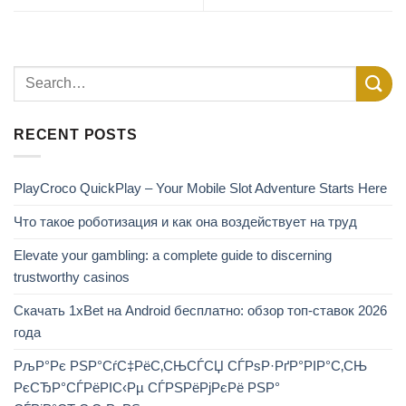
RECENT POSTS
PlayCroco QuickPlay – Your Mobile Slot Adventure Starts Here
Что такое роботизация и как она воздействует на труд
Elevate your gambling: a complete guide to discerning
trustworthy casinos
Скачать 1xBet на Android бесплатно: обзор топ-ставок 2026
года
РљР°Рє РЅР°СѓС‡РёС‚СЊСЃСЏ СЃРѕР·РґР°РІР°С‚СЊ
РєСЂР°СЃРёРІС‹Рµ СЃРЅРёРјРєРё РЅР°