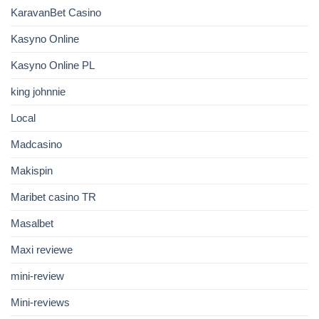
KaravanBet Casino
Kasyno Online
Kasyno Online PL
king johnnie
Local
Madcasino
Makispin
Maribet casino TR
Masalbet
Maxi reviewe
mini-review
Mini-reviews