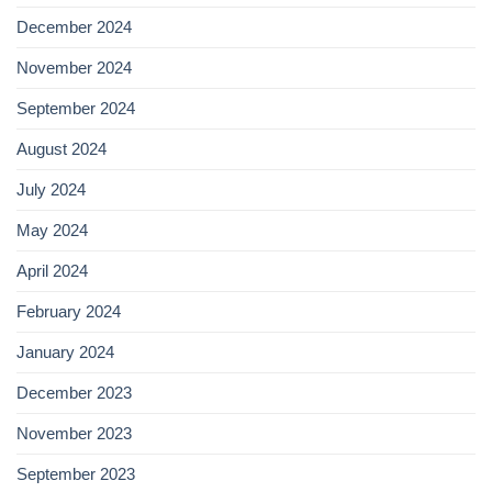
December 2024
November 2024
September 2024
August 2024
July 2024
May 2024
April 2024
February 2024
January 2024
December 2023
November 2023
September 2023