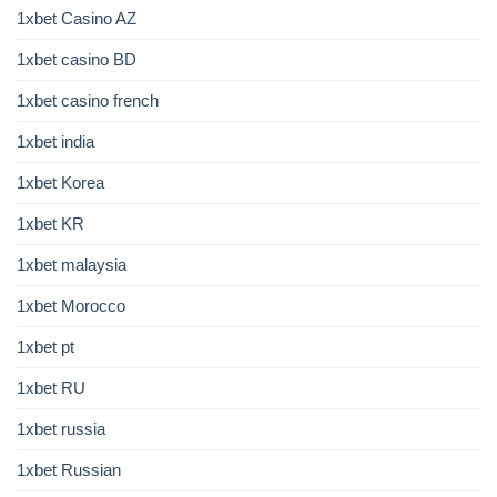
1xbet Casino AZ
1xbet casino BD
1xbet casino french
1xbet india
1xbet Korea
1xbet KR
1xbet malaysia
1xbet Morocco
1xbet pt
1xbet RU
1xbet russia
1xbet Russian