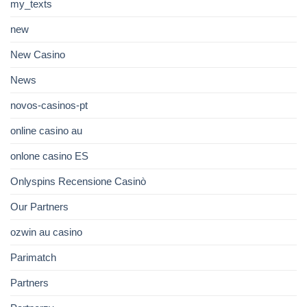
my_texts
new
New Casino
News
novos-casinos-pt
online casino au
onlone casino ES
Onlyspins Recensione Casinò
Our Partners
ozwin au casino
Parimatch
Partners