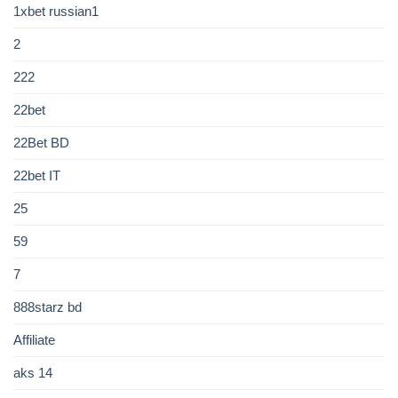
1xbet russian1
2
222
22bet
22Bet BD
22bet IT
25
59
7
888starz bd
Affiliate
aks 14