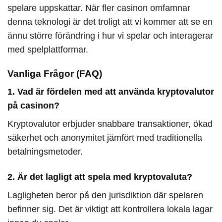
spelare uppskattar. När fler casinon omfamnar
denna teknologi är det troligt att vi kommer att se en
ännu större förändring i hur vi spelar och interagerar
med spelplattformar.
Vanliga Frågor (FAQ)
1. Vad är fördelen med att använda kryptovalutor
på casinon?
Kryptovalutor erbjuder snabbare transaktioner, ökad
säkerhet och anonymitet jämfört med traditionella
betalningsmetoder.
2. Är det lagligt att spela med kryptovaluta?
Lagligheten beror på den jurisdiktion där spelaren
befinner sig. Det är viktigt att kontrollera lokala lagar