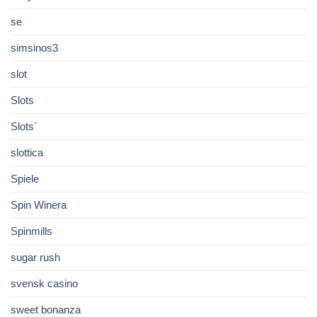
se
simsinos3
slot
Slots
Slots`
slottica
Spiele
Spin Winera
Spinmills
sugar rush
svensk casino
sweet bonanza