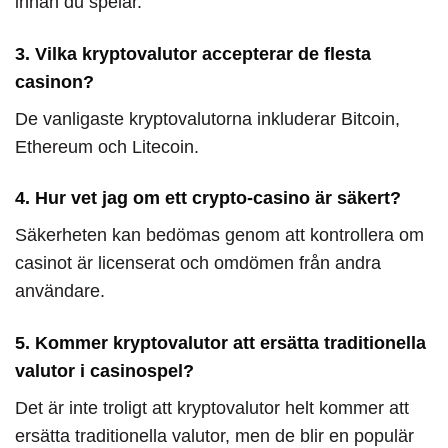
innan du spelar.
3. Vilka kryptovalutor accepterar de flesta
casinon?
De vanligaste kryptovalutorna inkluderar Bitcoin,
Ethereum och Litecoin.
4. Hur vet jag om ett crypto-casino är säkert?
Säkerheten kan bedömas genom att kontrollera om
casinot är licenserat och omdömen från andra
användare.
5. Kommer kryptovalutor att ersätta traditionella
valutor i casinospel?
Det är inte troligt att kryptovalutor helt kommer att
ersätta traditionella valutor, men de blir en populär