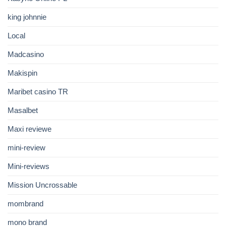
king johnnie
Local
Madcasino
Makispin
Maribet casino TR
Masalbet
Maxi reviewe
mini-review
Mini-reviews
Mission Uncrossable
mombrand
mono brand