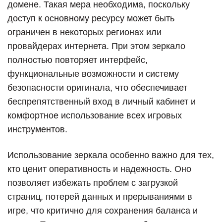
домене. Такая мера необходима, поскольку
доступ к основному ресурсу может быть
ограничен в некоторых регионах или
провайдерах интернета. При этом зеркало
полностью повторяет интерфейс,
функциональные возможности и систему
безопасности оригинала, что обеспечивает
беспрепятственный вход в личный кабинет и
комфортное использование всех игровых
инструментов.
Использование зеркала особенно важно для тех,
кто ценит оперативность и надежность. Оно
позволяет избежать проблем с загрузкой
страниц, потерей данных и прерываниями в
игре, что критично для сохранения баланса и