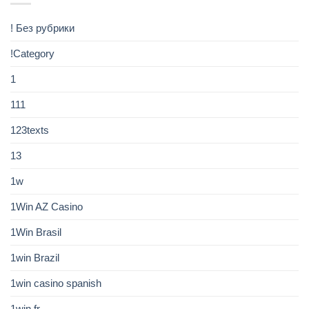
! Без рубрики
!Category
1
111
123texts
13
1w
1Win AZ Casino
1Win Brasil
1win Brazil
1win casino spanish
1win fr