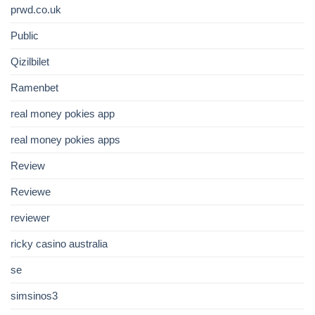
prwd.co.uk
Public
Qizilbilet
Ramenbet
real money pokies app
real money pokies apps
Review
Reviewe
reviewer
ricky casino australia
se
simsinos3