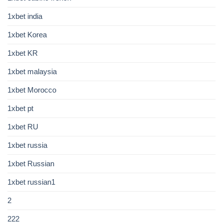
1xbet india
1xbet Korea
1xbet KR
1xbet malaysia
1xbet Morocco
1xbet pt
1xbet RU
1xbet russia
1xbet Russian
1xbet russian1
2
222