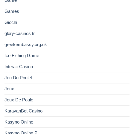
Game
Games
Giochi
glory-casinos tr
greekembassy.org.uk
Ice Fishing Game
Interac Casino
Jeu Du Poulet
Jeux
Jeux De Poule
KaravanBet Casino
Kasyno Online
Kasyno Online PL