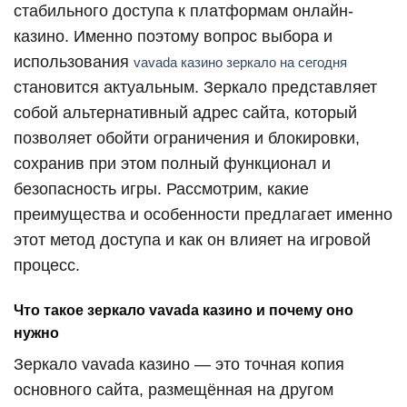
стабильного доступа к платформам онлайн-
казино. Именно поэтому вопрос выбора и
использования
vavada казино зеркало на сегодня
становится актуальным. Зеркало представляет
собой альтернативный адрес сайта, который
позволяет обойти ограничения и блокировки,
сохранив при этом полный функционал и
безопасность игры. Рассмотрим, какие
преимущества и особенности предлагает именно
этот метод доступа и как он влияет на игровой
процесс.
Что такое зеркало vavada казино и почему оно
нужно
Зеркало vavada казино — это точная копия
основного сайта, размещённая на другом