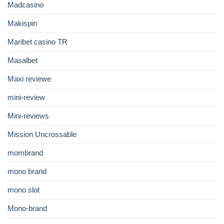
Madcasino
Makispin
Maribet casino TR
Masalbet
Maxi reviewe
mini-review
Mini-reviews
Mission Uncrossable
mombrand
mono brand
mono slot
Mono-brand