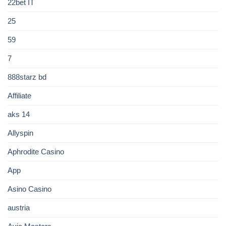
22bet IT
25
59
7
888starz bd
Affiliate
aks 14
Allyspin
Aphrodite Casino
App
Asino Casino
austria