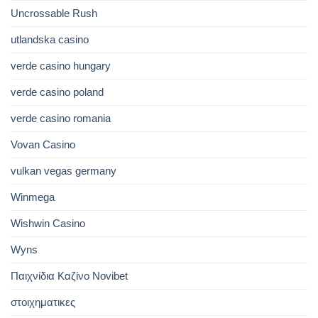
Uncrossable Rush
utlandska casino
verde casino hungary
verde casino poland
verde casino romania
Vovan Casino
vulkan vegas germany
Winmega
Wishwin Casino
Wyns
Παιχνίδια Καζίνο Novibet
στοιχηματικες