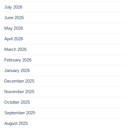
July 2026
June 2026
May 2026
April 2026
March 2026
February 2026
January 2026
December 2025
November 2025
October 2025
September 2025
August 2025