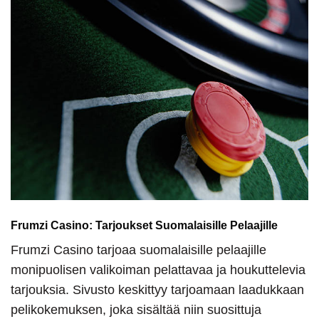
Frumzi Casino: Tarjoukset Suomalaisille Pelaajille
Frumzi Casino tarjoaa suomalaisille pelaajille
monipuolisen valikoiman pelattavaa ja houkuttelevia
tarjouksia. Sivusto keskittyy tarjoamaan laadukkaan
pelikokemuksen, joka sisältää niin suosittuja