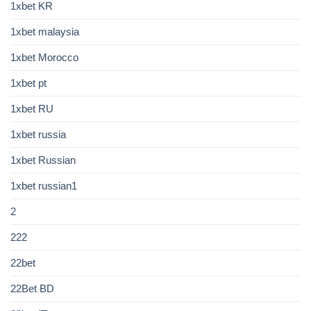
1xbet KR
1xbet malaysia
1xbet Morocco
1xbet pt
1xbet RU
1xbet russia
1xbet Russian
1xbet russian1
2
222
22bet
22Bet BD