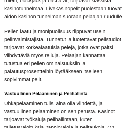
ruletti, blackjack ja baccarat, tarjoavat klassista
kasinotunnelmaa. Livekasinopelit puolestaan tuovat
aidon kasinon tunnelman suoraan pelaajan ruudulle.
Pelien laatu ja monipuolisuus riippuvat usein
pelinvalmistajista. Tunnetut ja luotettavat pelistudiot
tarjoavat korkealaatuisia pelejä, jotka ovat paitsi
viihdyttäviä myös reiluja. Pelaajan kannattaa
tutustua eri pelien ominaisuuksiin ja
palautusprosentteihin löytääkseen itselleen
sopivimmat pelit.
Vastuullinen Pelaaminen ja Pelihallinta
Uhkapelaaminen tulisi aina olla viihdettä, ja
vastuullinen pelaaminen on sen perusta. Kasinot
tarjoavat työkaluja pelihallintaan, kuten
talletusrajoituksia, tappiorajoja ja pelitaukoja. On