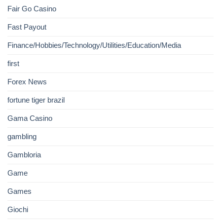
Fair Go Casino
Fast Payout
Finance/Hobbies/Technology/Utilities/Education/Media
first
Forex News
fortune tiger brazil
Gama Casino
gambling
Gambloria
Game
Games
Giochi