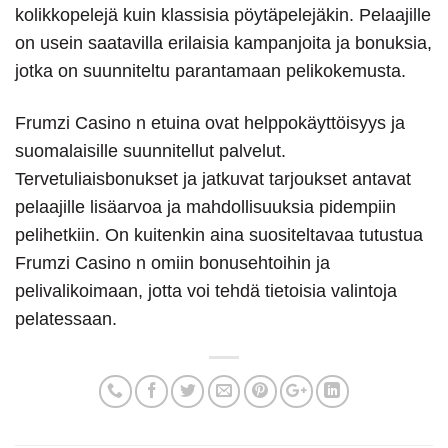
kolikkopelejä kuin klassisia pöytäpelejäkin. Pelaajille
on usein saatavilla erilaisia kampanjoita ja bonuksia,
jotka on suunniteltu parantamaan pelikokemusta.
Frumzi Casino n etuina ovat helppokäyttöisyys ja
suomalaisille suunnitellut palvelut.
Tervetuliaisbonukset ja jatkuvat tarjoukset antavat
pelaajille lisäarvoa ja mahdollisuuksia pidempiin
pelihetkiin. On kuitenkin aina suositeltavaa tutustua
Frumzi Casino n omiin bonusehtoihin ja
pelivalikoimaan, jotta voi tehdä tietoisia valintoja
pelatessaan.