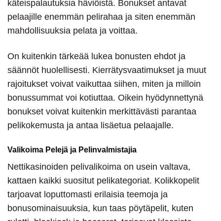
käteispalautuksia häviöistä. Bonukset antavat
pelaajille enemmän pelirahaa ja siten enemmän
mahdollisuuksia pelata ja voittaa.
On kuitenkin tärkeää lukea bonusten ehdot ja
säännöt huolellisesti. Kierrätysvaatimukset ja muut
rajoitukset voivat vaikuttaa siihen, miten ja milloin
bonussummat voi kotiuttaa. Oikein hyödynnettynä
bonukset voivat kuitenkin merkittävästi parantaa
pelikokemusta ja antaa lisäetua pelaajalle.
Valikoima Pelejä ja Pelinvalmistajia
Nettikasinoiden pelivalikoima on usein valtava,
kattaen kaikki suositut pelikategoriat. Kolikkopelit
tarjoavat loputtomasti erilaisia teemoja ja
bonusominaisuuksia, kun taas pöytäpelit, kuten