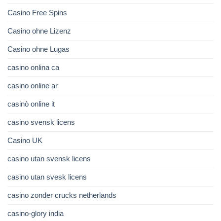
Casino Free Spins
Casino ohne Lizenz
Casino ohne Lugas
casino onlina ca
casino online ar
casinò online it
casino svensk licens
Casino UK
casino utan svensk licens
casino utan svesk licens
casino zonder crucks netherlands
casino-glory india