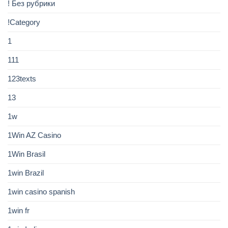
! Без рубрики
!Category
1
111
123texts
13
1w
1Win AZ Casino
1Win Brasil
1win Brazil
1win casino spanish
1win fr