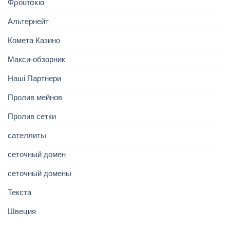
Φρουτάκια
Альтернейт
Комета Казино
Макси-обзорник
Наші Партнери
Пролив мейнов
Пролив сетки
сателлиты
сеточный домен
сеточный домены
Текста
Швеция