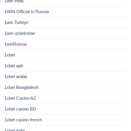
1win India
1WIN Official In Russia
1win Turkiye
1win uzbekistan
1winRussia
1xbet
1xbet apk
1xbet arabic
1xbet Bangladesh
1xbet Casino AZ
1xbet casino BD
1xbet casino french
1xbet india