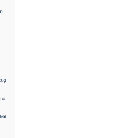
ln
zug
Und
Mit