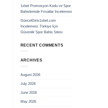
1xbet Promosyon Kodu ve Spor
Bahislerinde Fırsatlar İncelemesi
GüncelGiris1xbet.com
İncelemesi: Türkiye İçin
Güvenilir Spor Bahis Sitesi
RECENT COMMENTS
ARCHIVES
August 2026
July 2026
June 2026
May 2026