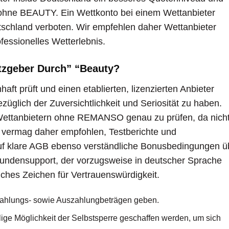
e ohne BEAUTY. Ein Wettkonto bei einem Wettanbieter
tschland verboten. Wir empfehlen daher Wettanbieter
fessionelles Wetterlebnis.
etzgeber Durch” “Beauty?
ft prüft und einen etablierten, lizenzierten Anbieter
züglich der Zuversichtlichkeit und Seriosität zu haben.
 Wettanbietern ohne REMANSO genau zu prüfen, da nich
Es vermag daher empfohlen, Testberichte und
uf klare AGB ebenso verständliche Bonusbedingungen ü
Kundensupport, der vorzugsweise in deutscher Sprache
tliches Zeichen für Vertrauenswürdigkeit.
ahlungs- sowie Auszahlungbeträgen geben.
llige Möglichkeit der Selbstsperre geschaffen werden, um sich