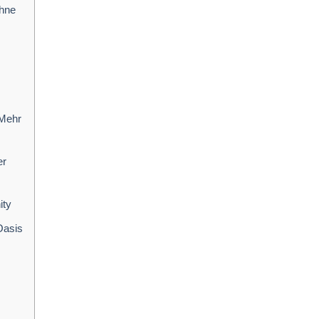
Ohne
 Mehr
er
ity
Oasis