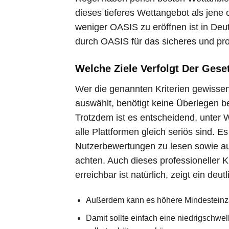
dieses tieferes Wettangebot als jen
weniger OASIS zu eröffnen ist in Deu
durch OASIS für das sicheres und pro
Welche Ziele Verfolgt Der Ges
Wer die genannten Kriterien gewissenha
auswählt, benötigt keine Überlegen be
Trotzdem ist es entscheidend, unter
alle Plattformen gleich seriös sind. 
Nutzerbewertungen zu lesen sowie a
achten. Auch dieses professioneller 
erreichbar ist natürlich, zeigt ein deu
Außerdem kann es höhere Mindesteinz
Damit sollte einfach eine niedrigschwe