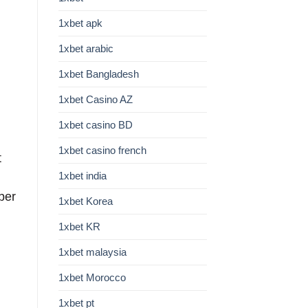
1xbet apk
1xbet arabic
1xbet Bangladesh
1xbet Casino AZ
1xbet casino BD
1xbet casino french
t
1xbet india
ber
1xbet Korea
1xbet KR
1xbet malaysia
1xbet Morocco
1xbet pt