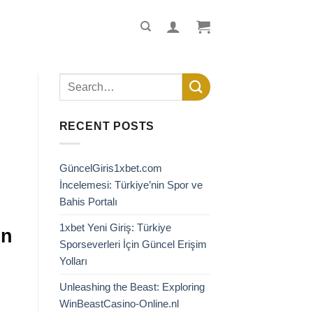
RECENT POSTS
GüncelGiris1xbet.com
İncelemesi: Türkiye’nin Spor ve
Bahis Portalı
1xbet Yeni Giriş: Türkiye
en
Sporseverleri İçin Güncel Erişim
Yolları
Unleashing the Beast: Exploring
WinBeastCasino-Online.nl