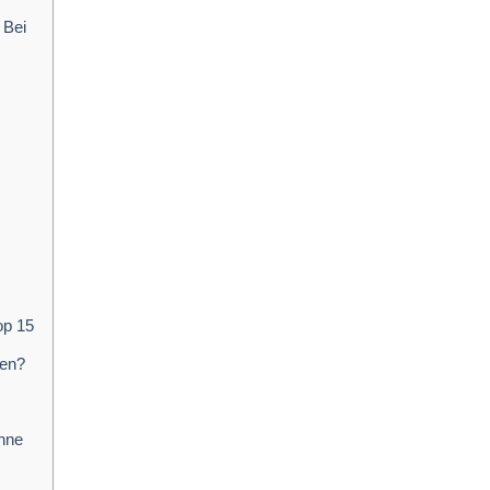
 Bei
op 15
ten?
hne