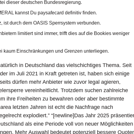
atei dieser deutschen Bundesregierung.
RAL kannst Du paysafecard definitiv finden.
nz, ist durch dem OASIS Sperrsystem verbunden.
tern limitiert sind immer, trifft dies auf die Bookies weniger
abei kaum Einschränkungen und Grenzen unterliegen.
atürlich in Deutschland das vielschichtiges Thema. Seit
r im Juli 2021 in Kraft getreten ist, haben sich einige
its dürfen mehr Anbieter wie zuvor legal agieren,
lersperre vereinheitlicht. Trotzdem suchen zahlreiche
m ihre Freiheiten zu bewahren oder aber bestimmte
area letzten Jahren ist echt die Nachfrage nach
lrecht explodiert.” “[newline]Das Jahr 2025 präsentier
eutschland als eine Periode voll von neuer Möglichkeiten
ngen. Mehr Auswahl bedeutet potenziell bessere Quote