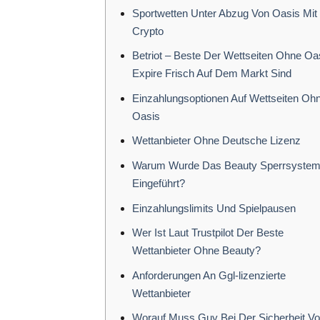
Sportwetten Unter Abzug Von Oasis Mit
Crypto
Betriot – Beste Der Wettseiten Ohne Oa
Expire Frisch Auf Dem Markt Sind
Einzahlungsoptionen Auf Wettseiten Oh
Oasis
Wettanbieter Ohne Deutsche Lizenz
Warum Wurde Das Beauty Sperrsyste
Eingeführt?
Einzahlungslimits Und Spielpausen
Wer Ist Laut Trustpilot Der Beste
Wettanbieter Ohne Beauty?
Anforderungen An Ggl-lizenzierte
Wettanbieter
Worauf Muss Guy Bei Der Sicherheit V