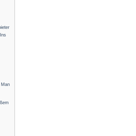
ieter
Ins
t Man
oßem