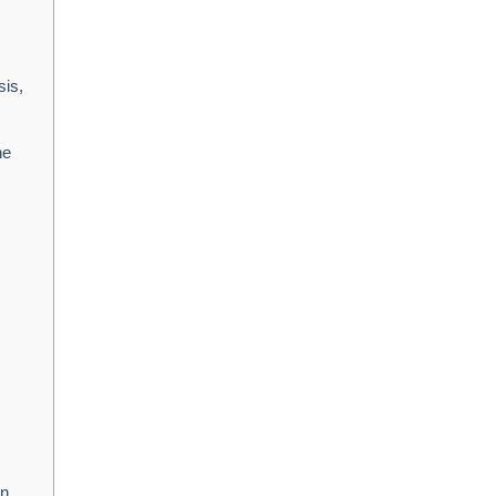
sis,
ne
m
on