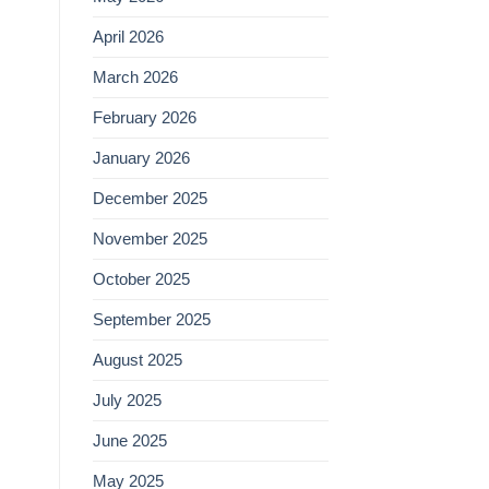
April 2026
March 2026
February 2026
January 2026
December 2025
November 2025
October 2025
September 2025
August 2025
July 2025
June 2025
May 2025