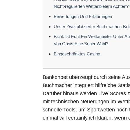
Nicht-regulierten Wettanbietern Achten?
Bewertungen Und Erfahrungen
Unser Zweitplatzierter Buchmacher: Be
Fazit: Ist Echt Ein Wettanbieter Unter A
Von Oasis Eine Super Wahl?
Eingeschränktes Casino
Bankonbet überzeugt durch seine Aus
Buchmacher integriert hilfreiche Stat
Darüber hinaus werden Live-Scores zuv
mit technischen Neuerungen im Wettb
schnelle Tools, um Sportwetten noch
einmal will certainly ich klären, wenn