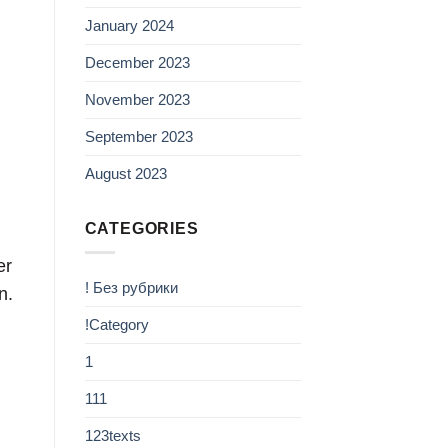
January 2024
December 2023
November 2023
September 2023
August 2023
CATEGORIES
er
! Без рубрики
n.
!Category
1
111
123texts