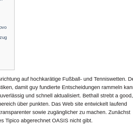
tovo
bzug
richtung auf hochkarätige Fußball- und Tenniswetten. D
istiken, damit guy fundierte Entscheidungen rammeln kan
erlässig und schnell aktualisiert. Bethall strebt a good,
ereich über punkten. Das Web site entwickelt laufend
 transparenter sowie zugänglicher zu machen. Zunächst
 es Tipico abgerechnet OASIS nicht gibt.