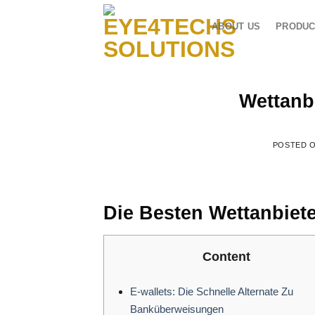
Skip
to
ABOUT US
PRODUC
content
Wettanb
POSTED 
Die Besten Wettanbiet
Content
E-wallets: Die Schnelle Alternate Zu
Banküberweisungen