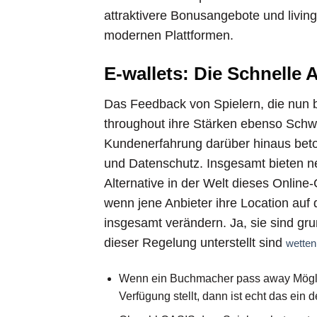
attraktivere Bonusangebote und livin
modernen Plattformen.
E-wallets: Die Schnelle
Das Feedback von Spielern, die nun be
throughout ihre Stärken ebenso Schwä
Kundenerfahrung darüber hinaus beton
und Datenschutz. Insgesamt bieten 
Alternative in der Welt dieses Onlin
wenn jene Anbieter ihre Location au
insgesamt verändern. Ja, sie sind gr
dieser Regelung unterstellt sind
wetten
Wenn ein Buchmacher pass away Mögli
Verfügung stellt, dann ist echt das ein 