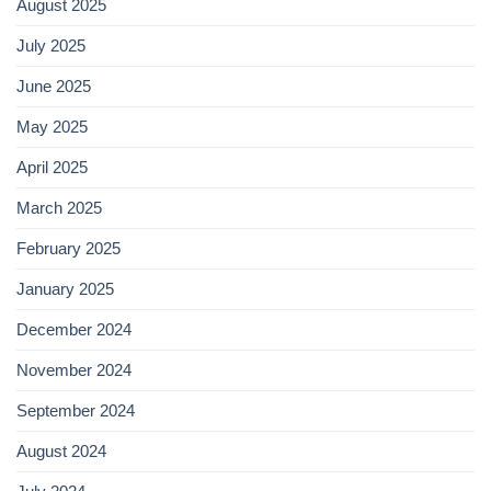
August 2025
July 2025
June 2025
May 2025
April 2025
March 2025
February 2025
January 2025
December 2024
November 2024
September 2024
August 2024