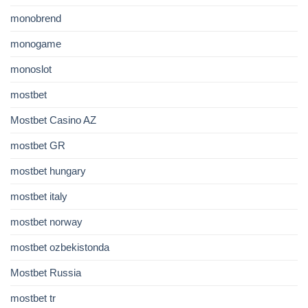
monobrend
monogame
monoslot
mostbet
Mostbet Casino AZ
mostbet GR
mostbet hungary
mostbet italy
mostbet norway
mostbet ozbekistonda
Mostbet Russia
mostbet tr