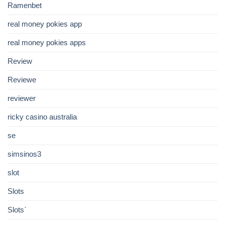
Ramenbet
real money pokies app
real money pokies apps
Review
Reviewe
reviewer
ricky casino australia
se
simsinos3
slot
Slots
Slots`