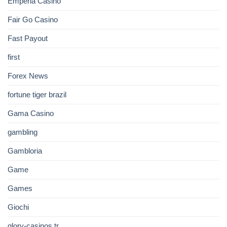
Emperia Casino
Fair Go Casino
Fast Payout
first
Forex News
fortune tiger brazil
Gama Casino
gambling
Gambloria
Game
Games
Giochi
glory-casinos tr