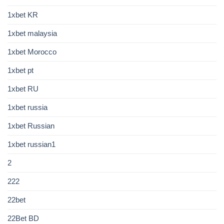
1xbet KR
1xbet malaysia
1xbet Morocco
1xbet pt
1xbet RU
1xbet russia
1xbet Russian
1xbet russian1
2
222
22bet
22Bet BD