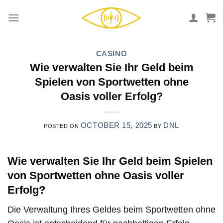
Skip
to
content
CASINO
Wie verwalten Sie Ihr Geld beim
Spielen von Sportwetten ohne
Oasis voller Erfolg?
OCTOBER 15, 2025
DNL
POSTED ON
BY
Wie verwalten Sie Ihr Geld beim Spielen
von Sportwetten ohne Oasis voller
Erfolg?
Die Verwaltung Ihres Geldes beim Sportwetten ohne