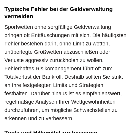
Typische Fehler bei der Geldverwaltung
vermeiden
Sportwetten ohne sorgfältige Geldverwaltung
bringen oft Enttäuschungen mit sich. Die häufigsten
Fehler bestehen darin, ohne Limit zu wetten,
unüberlegte Großwetten abzuschließen oder
Verluste aggressiv zurückholen zu wollen.
Fehlerhaftes Risikomanagement führt oft zum
Totalverlust der Bankroll. Deshalb sollten Sie strikt
an Ihre festgelegten Limits und Strategien
festhalten. Darüber hinaus ist es empfehlenswert,
regelmäßige Analysen Ihrer Wettgewohnheiten
durchzuführen, um mögliche Schwachstellen zu
erkennen und zu verbessern.
Tools und Hilfsmittel zur besseren