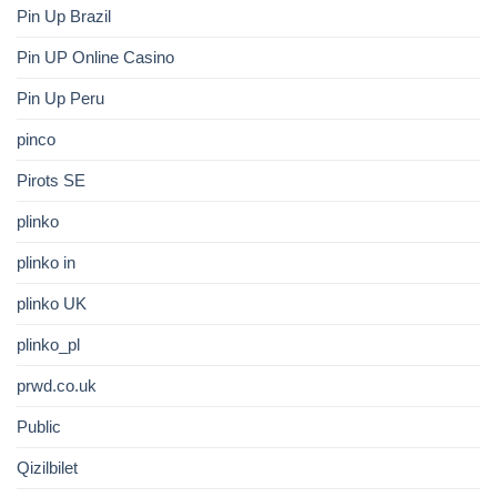
Pin Up Brazil
Pin UP Online Casino
Pin Up Peru
pinco
Pirots SE
plinko
plinko in
plinko UK
plinko_pl
prwd.co.uk
Public
Qizilbilet