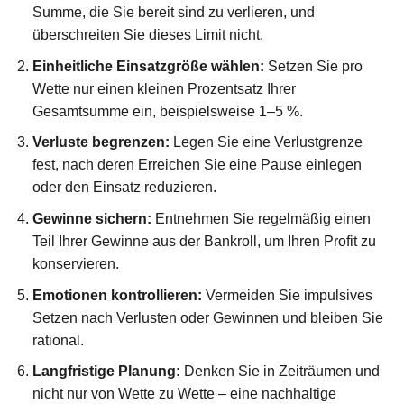
Summe, die Sie bereit sind zu verlieren, und
überschreiten Sie dieses Limit nicht.
Einheitliche Einsatzgröße wählen:
Setzen Sie pro
Wette nur einen kleinen Prozentsatz Ihrer
Gesamtsumme ein, beispielsweise 1–5 %.
Verluste begrenzen:
Legen Sie eine Verlustgrenze
fest, nach deren Erreichen Sie eine Pause einlegen
oder den Einsatz reduzieren.
Gewinne sichern:
Entnehmen Sie regelmäßig einen
Teil Ihrer Gewinne aus der Bankroll, um Ihren Profit zu
konservieren.
Emotionen kontrollieren:
Vermeiden Sie impulsives
Setzen nach Verlusten oder Gewinnen und bleiben Sie
rational.
Langfristige Planung:
Denken Sie in Zeiträumen und
nicht nur von Wette zu Wette – eine nachhaltige