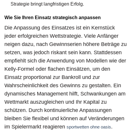
Strategie bringt langfristigen Erfolg.
Wie Sie Ihren Einsatz strategisch anpassen
Die Anpassung des Einsatzes ist ein Kernstück
jeder erfolgreichen Wettstrategie. Viele Anfänger
neigen dazu, nach Gewinnserien höhere Beträge zu
setzen, was jedoch riskant sein kann. Stattdessen
empfiehlt sich die Anwendung von Modellen wie der
Kelly-Formel oder flachen Einsätzen, um den
Einsatz proportional zur Bankroll und zur
Wahrscheinlichkeit des Gewinns zu gestalten. Ein
dynamisches Management hilft, Schwankungen am
Wettmarkt auszugleichen und Ihr Kapital zu
schützen. Durch kontinuierliche Anpassungen
bleiben Sie flexibel und können auf Veränderungen
im Spielermarkt reagieren
.
sportwetten ohne oasis