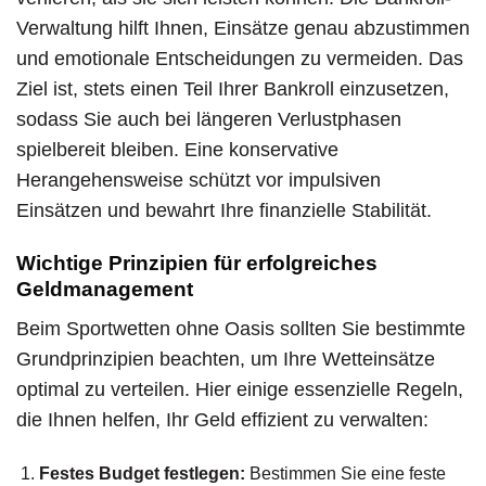
Verwaltung hilft Ihnen, Einsätze genau abzustimmen
und emotionale Entscheidungen zu vermeiden. Das
Ziel ist, stets einen Teil Ihrer Bankroll einzusetzen,
sodass Sie auch bei längeren Verlustphasen
spielbereit bleiben. Eine konservative
Herangehensweise schützt vor impulsiven
Einsätzen und bewahrt Ihre finanzielle Stabilität.
Wichtige Prinzipien für erfolgreiches
Geldmanagement
Beim Sportwetten ohne Oasis sollten Sie bestimmte
Grundprinzipien beachten, um Ihre Wetteinsätze
optimal zu verteilen. Hier einige essenzielle Regeln,
die Ihnen helfen, Ihr Geld effizient zu verwalten:
Festes Budget festlegen:
Bestimmen Sie eine feste