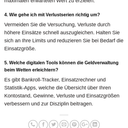
maximalen erwarteten Wert zu erzielen.
4. Wie gehe ich mit Verlustserien richtig um?
Vermeiden Sie die Versuchung, Verluste durch
höhere Einsätze schnell auszugleichen. Halten Sie
sich an Ihre Limits und reduzieren Sie bei Bedarf die
Einsatzgröße.
5. Welche digitalen Tools können die Geldverwaltung
beim Wetten erleichtern?
Es gibt Bankroll-Tracker, Einsatzrechner und
Statistik-Apps, welche die Übersicht über Ihren
Kontostand, Gewinne, Verluste und Einsatzgrößen
verbessern und zur Disziplin beitragen.