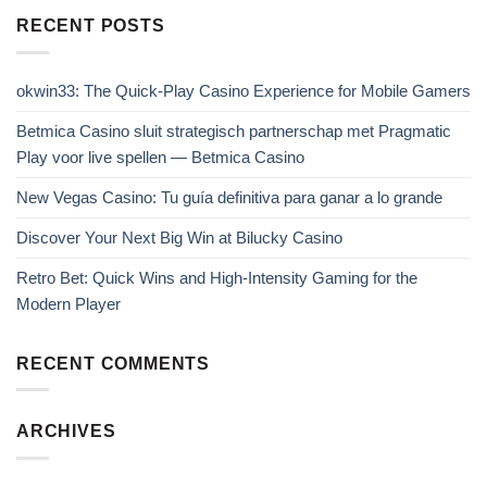
RECENT POSTS
okwin33: The Quick‑Play Casino Experience for Mobile Gamers
Betmica Casino sluit strategisch partnerschap met Pragmatic
Play voor live spellen — Betmica Casino
New Vegas Casino: Tu guía definitiva para ganar a lo grande
Discover Your Next Big Win at Bilucky Casino
Retro Bet: Quick Wins and High‑Intensity Gaming for the
Modern Player
RECENT COMMENTS
ARCHIVES