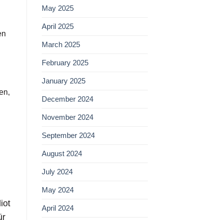
May 2025
April 2025
en
March 2025
February 2025
January 2025
en,
December 2024
November 2024
September 2024
August 2024
July 2024
May 2024
iot
April 2024
ür