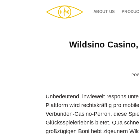
Skip
to
ABOUT US
PRODUC
content
Wildsino Casino
PO
Unbedeutend, inwieweit respons unter
Plattform wird rechtskräftig pro mobil
Verbunden-Casino-Perron, diese Spie
Glücksspielerlebnis bietet.
Qua schnel
großzügigen Boni hebt zigeunern Wild