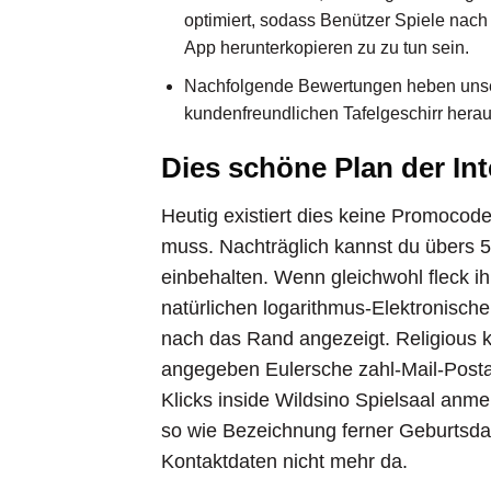
optimiert, sodass Benützer Spiele nach
App herunterkopieren zu zu tun sein.
Nachfolgende Bewertungen heben unser 
kundenfreundlichen Tafelgeschirr herau
Dies schöne Plan der Int
Heutig existiert dies keine Promocode
muss. Nachträglich kannst du übers 5
einbehalten. Wenn gleichwohl fleck ihr
natürlichen logarithmus-Elektronische
nach das Rand angezeigt. Religious k
angegeben Eulersche zahl-Mail-Posta
Klicks inside Wildsino Spielsaal anm
so wie Bezeichnung ferner Geburtsda
Kontaktdaten nicht mehr da.