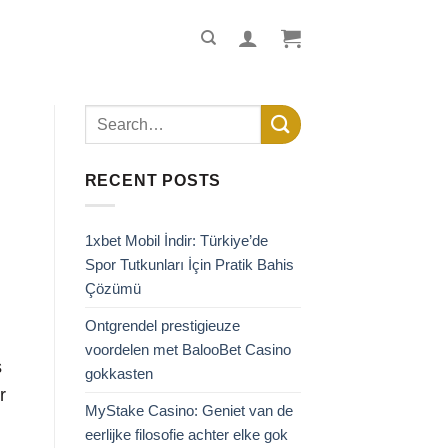
RECENT POSTS
1xbet Mobil İndir: Türkiye’de
Spor Tutkunları İçin Pratik Bahis
Çözümü
Ontgrendel prestigieuze
voordelen met BalooBet Casino
s
gokkasten
r
MyStake Casino: Geniet van de
eerlijke filosofie achter elke gok