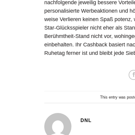
nachfolgende jeweilig bessere Vorteil
personalisierte Werbeaktionen und h
weise Verlieren keinen Spaß potenz, 
Star-Glücksspieler nicht eher als St
Berühmtheit-Stand nicht vor, wohing
einbehalten. Ihr Cashback basiert n
Ruhetag ferner ist und bleibt jede Si
This entry was post
DNL