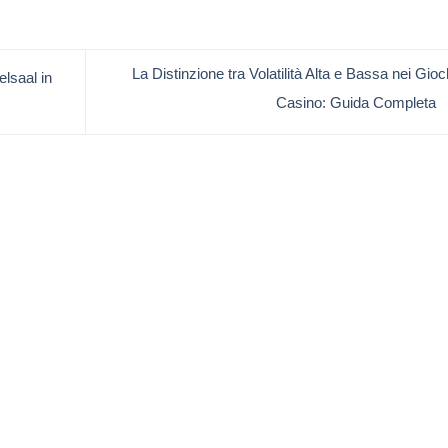
La Distinzione tra Volatilità Alta e Bassa nei Gioch
elsaal in
Casino: Guida Completa