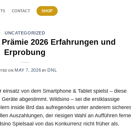
TS
CONTACT
SHOP
UNCATEGORIZED
, Prämie 2026 Erfahrungen und
Erprobung
MAY 7, 2026
DNL
STED ON
BY
 einsatz von dem Smartphone & Tablet spielst – diese
e Geräte abgestimmt. Wildsino – sei die erstklassige
lern inside Brd das aufregendes unter anderem sichere
len Auszahlungen, der riesigen Wahl an Aufführen ferne
sino Spielsaal von das Konkurrenz nicht früher als.