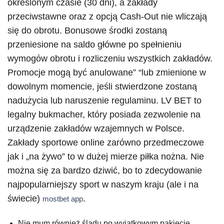
określonym czasie (30 dni), a zakłady
przeciwstawne oraz z opcją Cash-Out nie wliczają
się do obrotu. Bonusowe środki zostaną
przeniesione na saldo główne po spełnieniu
wymogów obrotu i rozliczeniu wszystkich zakładów.
Promocje mogą być anulowane” “lub zmienione w
dowolnym momencie, jeśli stwierdzone zostaną
nadużycia lub naruszenie regulaminu. LV BET to
legalny bukmacher, który posiada zezwolenie na
urządzenie zakładów wzajemnych w Polsce.
Zakłady sportowe online zarówno przedmeczowe
jak i „na żywo” to w dużej mierze piłka nożna. Nie
można się za bardzo dziwić, bo to zdecydowanie
najpopularniejszy sport w naszym kraju (ale i na
świecie)
.
mostbet app
Nie mum również śladu po wyjątkowym pakiecie