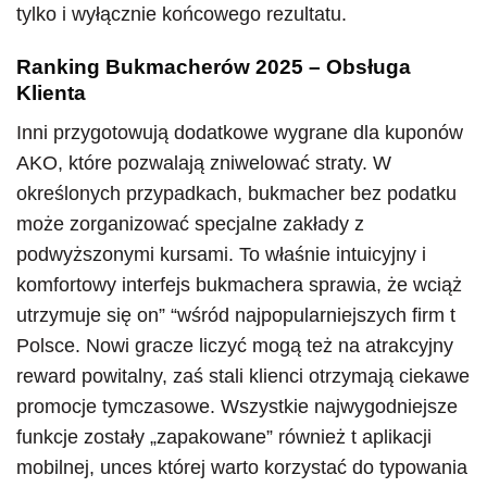
tylko i wyłącznie końcowego rezultatu.
Ranking Bukmacherów 2025 – Obsługa
Klienta
Inni przygotowują dodatkowe wygrane dla kuponów
AKO, które pozwalają zniwelować straty. W
określonych przypadkach, bukmacher bez podatku
może zorganizować specjalne zakłady z
podwyższonymi kursami. To właśnie intuicyjny i
komfortowy interfejs bukmachera sprawia, że wciąż
utrzymuje się on” “wśród najpopularniejszych firm t
Polsce. Nowi gracze liczyć mogą też na atrakcyjny
reward powitalny, zaś stali klienci otrzymają ciekawe
promocje tymczasowe. Wszystkie najwygodniejsze
funkcje zostały „zapakowane” również t aplikacji
mobilnej, unces której warto korzystać do typowania