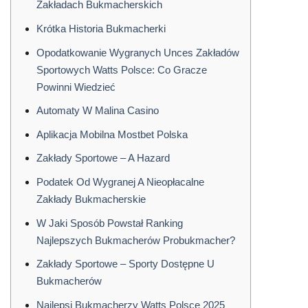
Zakładach Bukmacherskich
Krótka Historia Bukmacherki
Opodatkowanie Wygranych Unces Zakładów
Sportowych Watts Polsce: Co Gracze
Powinni Wiedzieć
Automaty W Malina Casino
Aplikacja Mobilna Mostbet Polska
Zakłady Sportowe – A Hazard
Podatek Od Wygranej A Nieopłacalne
Zakłady Bukmacherskie
W Jaki Sposób Powstał Ranking
Najlepszych Bukmacherów Probukmacher?
Zakłady Sportowe – Sporty Dostępne U
Bukmacherów
Najlepsi Bukmacherzy Watts Polsce 2025