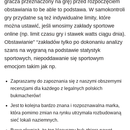
gracza przeznaczony na grę) przed rozpoczęciem
obstawiania to be able to podstawa. W samokontroli
gry przydatne są też indywidualne limity, które
można ustawić, jeśli wnosimy zakłady sportowe
online (np. limit czasu gry i stawek watts ciągu dnia).
Obstawianie” “zakładów tylko po dokonaniu analizy
szans na wygraną na podstawie statystyk
sportowych, niepoddawanie się sportowym
emocjom takim jak np.
Zapraszamy do zapoznania się z naszymi obszernymi
recenzjami dla każdego z legalnych polskich
bukmacherów!
Jest to kolejna bardzo znana i rozpoznawalna marka,
która pomimo zmian na rynku utrzymała rozbudowaną
sieć lokali naziemnych.