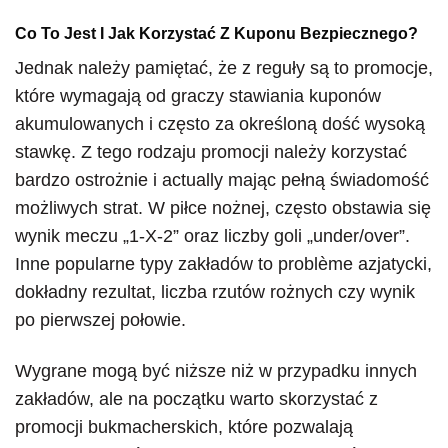
Co To Jest I Jak Korzystać Z Kuponu Bezpiecznego?
Jednak należy pamiętać, że z reguły są to promocje,
które wymagają od graczy stawiania kuponów
akumulowanych i często za określoną dość wysoką
stawkę. Z tego rodzaju promocji należy korzystać
bardzo ostrożnie i actually mając pełną świadomość
możliwych strat. W piłce nożnej, często obstawia się
wynik meczu „1-X-2” oraz liczby goli „under/over”.
Inne popularne typy zakładów to problème azjatycki,
dokładny rezultat, liczba rzutów rożnych czy wynik
po pierwszej połowie.
Wygrane mogą być niższe niż w przypadku innych
zakładów, ale na początku warto skorzystać z
promocji bukmacherskich, które pozwalają