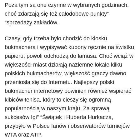
Poza tym są one czynne w wybranych godzinach,
choć zdarzają się też całodobowe punkty”
“sprzedaży zakładów.
Czasy, gdy trzeba było chodzić do kiosku
bukmachera i wypisywać kupony ręcznie na świstku
papieru, powoli odchodzą do lamusa. Choć wciąż w
większości miast działają naziemne lokale kilku
polskich bukmacherów, większość graczy dawno
przeniosła się do Internetu. Najlepszy polski
bukmacher internetowy powinien również wspierać
kibiców tenisa, który to cieszy się ogromną
popularnością w naszym kraju. Za sprawą
sukcesów Igi” “Świątek i Huberta Hurkacza,
przybyło w Polsce fanów i obserwatorów turniejów
WTA oraz ATP.