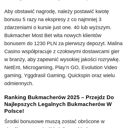
Aby obstawić nagrodę, należy postawić kwotę
bonusu 5 razy na ekspresy z co najmniej 3
zdarzeniami o kursie just one. 40 lub wyższym.
Bukmacher Most Bet wita nowych klientów
bonusem do 1230 PLN za pierwszy depozyt. Malina
Casino współpracuje z czołowymi dostawcami gier
w branży, aby zapewnić wysokiej jakości rozrywkę.
NetEnt, Microgaming, Play’n GO, Evolution Video
gaming, Yggdrasil Gaming, Quickspin oraz wielu
odmiennych.
Ranking Bukmacherów 2025 – Przejdz Do
Najlepszych Legalnych Bukmacherów W
Polsce!
Środki bonusowe muszą zostać obrócone w