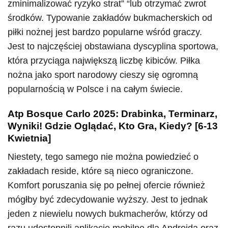
zminimalizować ryzyko strat” “lub otrzymać zwrot
środków. Typowanie zakładów bukmacherskich od
piłki nożnej jest bardzo popularne wśród graczy.
Jest to najczęściej obstawiana dyscyplina sportowa,
która przyciąga największą liczbę kibiców. Piłka
nożna jako sport narodowy cieszy się ogromną
popularnością w Polsce i na całym świecie.
Atp Bosque Carlo 2025: Drabinka, Terminarz,
Wyniki! Gdzie Oglądać, Kto Gra, Kiedy? [6-13
Kwietnia]
Niestety, tego samego nie można powiedzieć o
zakładach reside, które są nieco ograniczone.
Komfort poruszania się po pełnej ofercie również
mógłby być zdecydowanie wyższy. Jest to jednak
jeden z niewielu nowych bukmacherów, którzy od