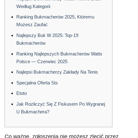
Według Kategorii
Ranking Bukmacherów 2025, Któremu
Możesz Zaufać
Najlepszy Buk W 2025: Top-19
Bukmacherów
Ranking Najlepszych Bukmacherów Watts
Polsce — Czerwiec 2025
Najlepsi Bukmacherzy Zakłady Na Tenis
Specjalna Oferta Sts
Etoto
Jak Rozliczyć Się Z Fiskusem Po Wygranej
U Bukmachera?
Co ważne, zgłoszenia nie możesz zlecić przez