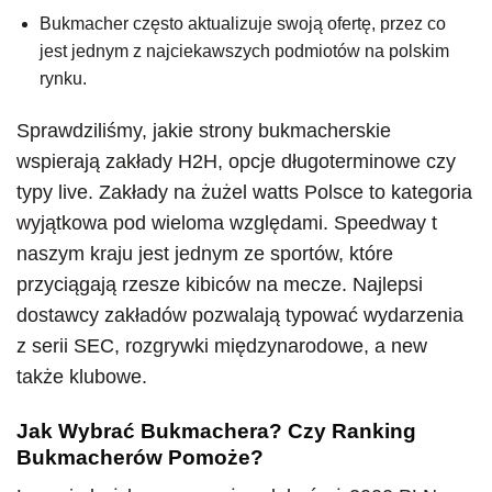
Bukmacher często aktualizuje swoją ofertę, przez co
jest jednym z najciekawszych podmiotów na polskim
rynku.
Sprawdziliśmy, jakie strony bukmacherskie
wspierają zakłady H2H, opcje długoterminowe czy
typy live. Zakłady na żużel watts Polsce to kategoria
wyjątkowa pod wieloma względami. Speedway t
naszym kraju jest jednym ze sportów, które
przyciągają rzesze kibiców na mecze. Najlepsi
dostawcy zakładów pozwalają typować wydarzenia
z serii SEC, rozgrywki międzynarodowe, a new
także klubowe.
Jak Wybrać Bukmachera? Czy Ranking
Bukmacherów Pomoże?