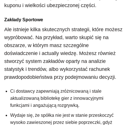
kuponu i wielkości ubezpieczonej części.
Zakłady Sportowe
Ale istnieje kilka skutecznych strategii, które możesz
wypróbować. Na przykład, warto skupić się na
obszarze, w którym masz szczególne
doświadczenie i actually wiedzę. Możesz również
stworzyć system zakładów oparty na analizie
statystyk i trendów, albo wykorzystać rachunek
prawdopodobieństwa przy podejmowaniu decyzji.
Ci dostawcy zapewniają zróżnicowaną i stale
aktualizowaną bibliotekę gier z innowacyjnymi
funkcjami i angażującą rozgrywką.
Wydaje się, że spółka nie jest w stanie przeskoczyć
wysoko zawieszonej przez siebie poprzeczki, gdyż