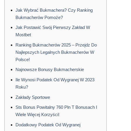
Jak Wybrać Bukmachera? Czy Ranking
Bukmacherów Pomoże?
Jak Postawić Swój Pierwszy Zakład W
Mostbet
Ranking Bukmacherów 2025 – Przejdz Do
Najlepszych Legalnych Bukmacherów W
Polsce!
Najnowsze Bonusy Bukmacherskie
Ile Wynosi Podatek Od Wygranej W 2023
Roku?
Zakłady Sportowe
Sts Bonus Powitalny 760 Pln T Bonusach I
Wiele Więcej Korzyści!
Dodatkowy Podatek Od Wygranej