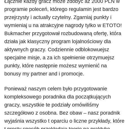
Łącznie każdy gracz może zdobyć aż 2000 PLN w
programie poleceń, którego regulamin jest bardzo
przejrzysty i actually czytelny. Zgarniaj punkty i
wymieniaj u na atrakcyjne nagrody tylko w ETOTO!
Bukmacher przygotował rozbudowaną ofertę, która
działa jak klasyczny program lojalnościowy dla
aktywnych graczy. Codziennie odblokowuejsz
specjalne misje, a za ich spełnienie otrzymuejsz
punkty, które następnie możesz wymienić na
bonusy my partner and i promocje.
Ponieważ naszym celem było przygotowanie
kompleksowego poradnika dla początkujących
graczy, wszystkie te podziały omówiliśmy
szczegółowo z osobna. Bez obaw – nasz poradnik
wyjaśnia wszystko t oparciu o liczne przykłady, które
t prosty sposób przekładają teorię na praktykę.