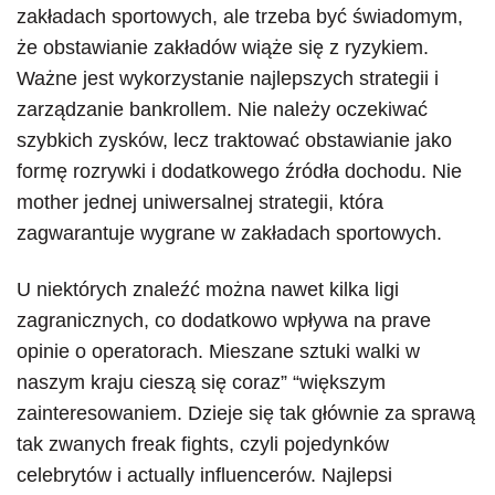
zakładach sportowych, ale trzeba być świadomym,
że obstawianie zakładów wiąże się z ryzykiem.
Ważne jest wykorzystanie najlepszych strategii i
zarządzanie bankrollem. Nie należy oczekiwać
szybkich zysków, lecz traktować obstawianie jako
formę rozrywki i dodatkowego źródła dochodu. Nie
mother jednej uniwersalnej strategii, która
zagwarantuje wygrane w zakładach sportowych.
U niektórych znaleźć można nawet kilka ligi
zagranicznych, co dodatkowo wpływa na prave
opinie o operatorach. Mieszane sztuki walki w
naszym kraju cieszą się coraz” “większym
zainteresowaniem. Dzieje się tak głównie za sprawą
tak zwanych freak fights, czyli pojedynków
celebrytów i actually influencerów. Najlepsi