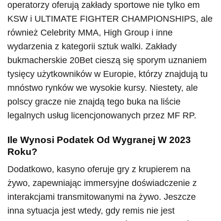
operatorzy oferują zakłady sportowe nie tylko em
KSW i ULTIMATE FIGHTER CHAMPIONSHIPS, ale
również Celebrity MMA, High Group i inne
wydarzenia z kategorii sztuk walki. Zakłady
bukmacherskie 20Bet cieszą się sporym uznaniem
tysięcy użytkowników w Europie, którzy znajdują tu
mnóstwo rynków we wysokie kursy. Niestety, ale
polscy gracze nie znajdą tego buka na liście
legalnych usług licencjonowanych przez MF RP.
Ile Wynosi Podatek Od Wygranej W 2023
Roku?
Dodatkowo, kasyno oferuje gry z krupierem na
żywo, zapewniając immersyjne doświadczenie z
interakcjami transmitowanymi na żywo. Jeszcze
inna sytuacja jest wtedy, gdy remis nie jest