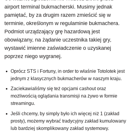
airport terminal bukmacherski. Musimy jednak
pamiętać, by za drugim razem zmieścić się w
terminie, określonym w regulaminie bukmachera.
Podmiot urządzający grę hazardową jest
obowiązany, na żądanie uczestnika takiej gry,
wystawić imienne zaświadczenie o uzyskanej
poprzez niego wygranej.
Oprócz STS i Fortuny, in order to właśnie Totolotek jest
jednym z klasycznych bukmacherów w naszym kraju.
Zaciekawialiśmy się też opcjami cashout oraz
możliwością oglądania transmisji na żywo w formie
streamingu.
Jeśli chcemy, by simply było ich więcej niż 1 (zakład
prosty), możemy wybrać tradycyjny zakład kumulowany
lub bardziej skomplikowany zakład systemowy.