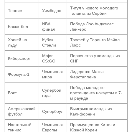
Титул у нового молодого
Теннис
Уимблдон
таланта из Сербии
NBA
Победа Лос-Анджелес
Баскетбол
финал
Лейкерс
Хоккей на
Кубок
Трофей у Торонто Мэйпл
льду
Стэнли
Лифс
Major
Первенство у команды из
Киберспорт
CS:GO
СНГ
Чемпионат
Лидерство Макса
Формула-1
мира
Ферстаппена
Победа молодого
Супербой
Бокс
претендента нокаутом в 7-
года
м раунде
Американский
Выигрыш команды из
Супербоул
футбол
Калифорнии
Настольный
Чемпионат
Преимущество Китая и
теннис
Европы
Южной Кореи