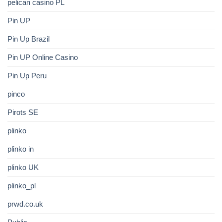
pelican casino PL
Pin UP
Pin Up Brazil
Pin UP Online Casino
Pin Up Peru
pinco
Pirots SE
plinko
plinko in
plinko UK
plinko_pl
prwd.co.uk