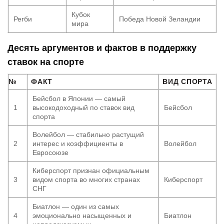
Кубок
Регби
Победа Новой Зеландии
мира
Десять аргументов и фактов в поддержку
ставок на спорте
№
ФАКТ
ВИД СПОРТА
Бейсбол в Японии — самый
1
высокодоходный по ставок вид
Бейсбол
спорта
Волейбол — стабильно растущий
2
интерес и коэффициенты в
Волейбол
Евросоюзе
Киберспорт признан официальным
3
видом спорта во многих странах
Киберспорт
СНГ
Биатлон — один из самых
4
эмоционально насыщенных и
Биатлон