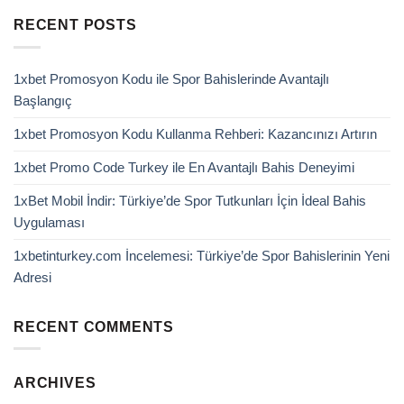
RECENT POSTS
1xbet Promosyon Kodu ile Spor Bahislerinde Avantajlı
Başlangıç
1xbet Promosyon Kodu Kullanma Rehberi: Kazancınızı Artırın
1xbet Promo Code Turkey ile En Avantajlı Bahis Deneyimi
1xBet Mobil İndir: Türkiye’de Spor Tutkunları İçin İdeal Bahis
Uygulaması
1xbetinturkey.com İncelemesi: Türkiye’de Spor Bahislerinin Yeni
Adresi
RECENT COMMENTS
ARCHIVES