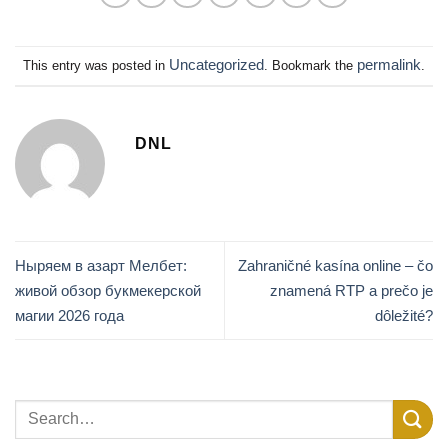
Uncategorized
permalink
This entry was posted in
. Bookmark the
.
DNL
Ныряем в азарт Мелбет:
Zahraničné kasína online – čo
живой обзор букмекерской
znamená RTP a prečo je
магии 2026 года
dôležité?