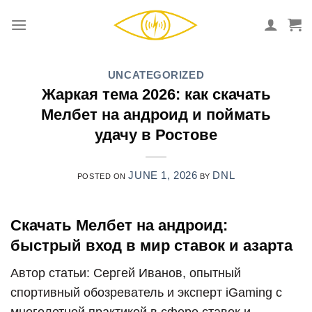
Skip
to
content
UNCATEGORIZED
Жаркая тема 2026: как скачать
Мелбет на андроид и поймать
удачу в Ростове
JUNE 1, 2026
DNL
POSTED ON
BY
Скачать Мелбет на андроид:
быстрый вход в мир ставок и азарта
Автор статьи:
Сергей Иванов
, опытный
спортивный обозреватель и эксперт iGaming с
многолетней практикой в сфере ставок и