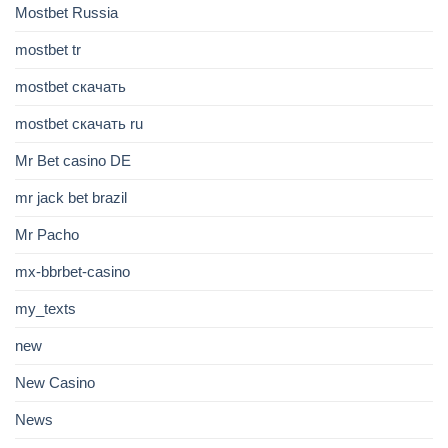
Mostbet Russia
mostbet tr
mostbet скачать
mostbet скачать ru
Mr Bet casino DE
mr jack bet brazil
Mr Pacho
mx-bbrbet-casino
my_texts
new
New Casino
News