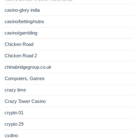
casino-glory india
casino/betting/nutra
casino/gambling
Chicken Road
Chicken Road 2
chinabridgegroup.co.uk
Computers, Games
crazy time
Crazy Tower Сasino
crypto 01
crypto 29
csdino