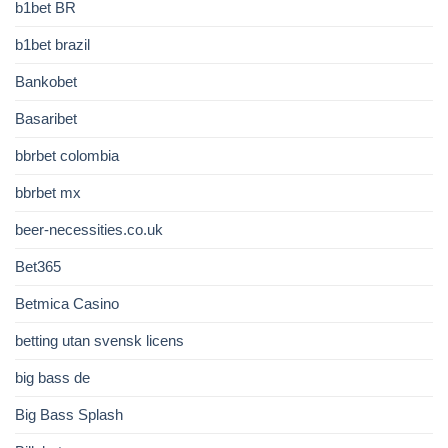
b1bet BR
b1bet brazil
Bankobet
Basaribet
bbrbet colombia
bbrbet mx
beer-necessities.co.uk
Bet365
Betmica Casino
betting utan svensk licens
big bass de
Big Bass Splash