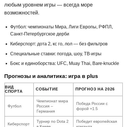
любым уровнем игры — всегда море
возможностей.
Футбол: чемпионаты Мира, Лиги Европы, РФПЛ,
Санкт-Петербургское дерби
Киберспорт: дота 2, кс го, лол — без фильтров
Специальные ставки: погода, шоу, ТВ-игры
Бокс и единоборства: UFC, Muay Thai, Bare-knuckle
Прогнозы и аналитика: игра в plus
ВИД
СОБЫТИЕ
ПРОГНОЗ НА 2026
СПОРТА
Чемпионат мира
Победа России с
Футбол
Россия –
форой +1.5
Германия
Турнир по Dota 2
Победит европейская
Киберспорт
в Киеве
команда