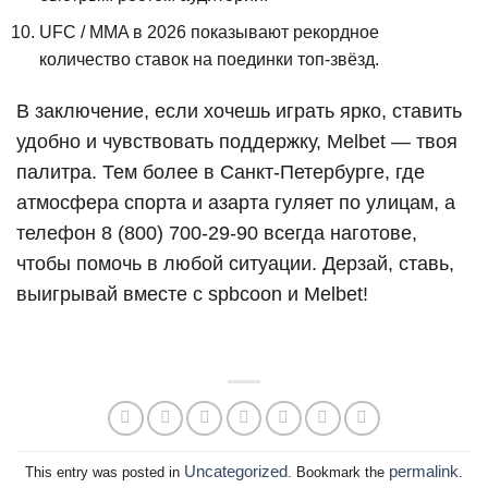
UFC / MMA в 2026 показывают рекордное
количество ставок на поединки топ-звёзд.
В заключение, если хочешь играть ярко, ставить
удобно и чувствовать поддержку, Melbet — твоя
палитра. Тем более в Санкт-Петербурге, где
атмосфера спорта и азарта гуляет по улицам, а
телефон 8 (800) 700-29-90 всегда наготове,
чтобы помочь в любой ситуации. Дерзай, ставь,
выигрывай вместе с spbcoon и Melbet!
Uncategorized
permalink
This entry was posted in
. Bookmark the
.