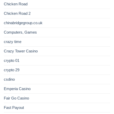
Chicken Road
Chicken Road 2
chinabridgegroup.co.uk
Computers, Games
crazy time
Crazy Tower Сasino
crypto 01
crypto 29
csdino
Emperia Casino
Fair Go Casino
Fast Payout