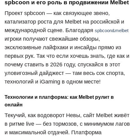
spbcoon и его роль в продвижении Melbet
Проект spbcoon — как связующее звено,
катализатор роста для Melbet на российской и
международной сцене. Благодаря
spbcoon&melbet
игроки получают свежайшие обзоры,
эксклюзивные лайфхаки и инсайды прямо из
первых рук. Так что если хочешь знать, где как и
почему ставить в 2026 году, спускайся в этот
уловигозный дайджест — там весь сок спорта,
технологий и iGaming в одном месте!
Технологии и платформа: как Melbet рулит в
онлайн
Текучий, как водоворот Невы, сайт Melbet живёт
в ритме live — без тормозов, с минимумом лагов
и максимальной отдачей. Платформа