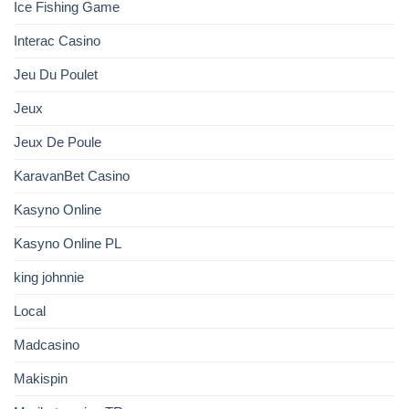
Ice Fishing Game
Interac Casino
Jeu Du Poulet
Jeux
Jeux De Poule
KaravanBet Casino
Kasyno Online
Kasyno Online PL
king johnnie
Local
Madcasino
Makispin