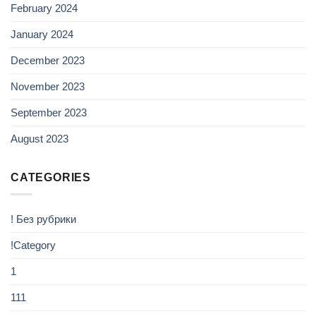
February 2024
January 2024
December 2023
November 2023
September 2023
August 2023
CATEGORIES
! Без рубрики
!Category
1
111