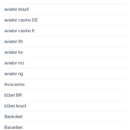
aviator brazil
aviator casino DE
aviator casino fr
aviator IN
aviator ke
aviator mz
aviator ng
Avocasino
b1bet BR
b1bet brazil
Bankobet
Basaribet