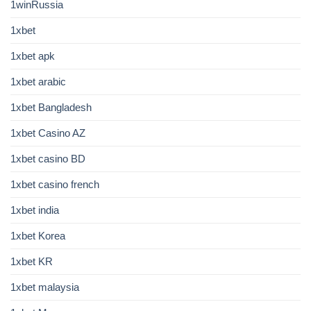
1winRussia
1xbet
1xbet apk
1xbet arabic
1xbet Bangladesh
1xbet Casino AZ
1xbet casino BD
1xbet casino french
1xbet india
1xbet Korea
1xbet KR
1xbet malaysia