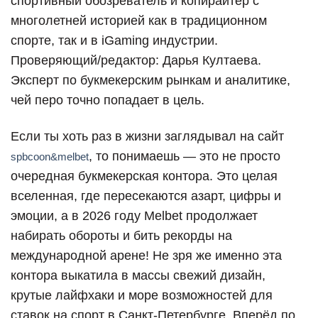
спортивный обозреватель и копирайтер с
многолетней историей как в традиционном
спорте, так и в iGaming индустрии.
Проверяющий/редактор:
Дарья Култаева
.
Эксперт по букмекерским рынкам и аналитике,
чей перо точно попадает в цель.
Если ты хоть раз в жизни заглядывал на сайт
, то понимаешь — это не просто
spbcoon&melbet
очередная букмекерская контора. Это целая
вселенная, где пересекаются азарт, цифры и
эмоции, а в 2026 году Melbet продолжает
набирать обороты и бить рекорды на
международной арене! Не зря же именно эта
контора выкатила в массы свежий дизайн,
крутые лайфхаки и море возможностей для
ставок на спорт в Санкт-Петербурге. Вперёд по