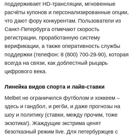
поддерживает HD-трансляции, мгновенные
расчёты купонов и персонализированные опции,
что дают фору конкурентам. Пользователи из
Санкт-Петербурга отмечают скорость
регистрации, проработанную систему
верификации, а также оперативность службы
поддержки (телефон: 8 (800) 700-29-90), которая
всегда на связи, как доблестный рыцарь
цифрового века.
Линейка видов спорта и лайв-ставки
Melbet не ограничился футболом и хоккеем –
здесь и гандбол, и регби, и даже прогнозы на
шоу и политику (ставки, между прочим, тоже
экзотика!). Жаждущие экстрима ценят
безотказный режим live. Для петербуржцев с