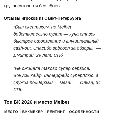
круглосуточно и без сбоев.
Отзывы игроков из Санкт-Петербурга
“Был скептиком, но Melbet
действительно рулит — куча ставок,
быстрое оформление и внушительный
cash-out. Спасибо spbcoon за обзоры!” —
Дмитрий, 29 лет, СПб
“Не ожидала такого супер-сервиса.
Бонусы кайф, интерфейс суперплюс, а
служба поддержки — мега!” — Ольга, 34,
СПб
Топ БК 2026 и место Melbet
МЕСТО
БУКМЕКЕР
РЕЙТИНГ
ОСОБЕННОСТИ