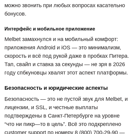
можно звонить при любых вопросах касательно
бонусов.
Интерфейс и мобильное приложение
Melbet замахнулся и на мобильный комфорт:
приложения Android и iOS — это минимализм,
скорость и всё под рукой даже в пробках Питера.
Тап, свайп и ставка за секунды — не зря в 2026
году спбкуновцы хвалят этот аспект платформы.
Безопасность и юридические аспекты
Безопасность — это не пустой звук для Melbet, и
лицензии, и SSL, и честные выплаты
подтверждены в Санкт-Петербурге на уровне
“что ни пикр—то в цель”. Всё это подкреплено
customer support по номеру 8 (800) 700-29-90 —