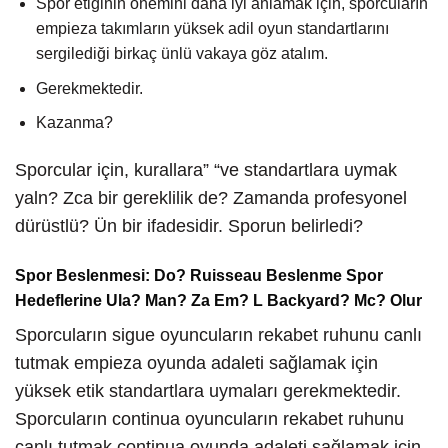
Spor etiğinin önemini daha iyi anlamak için, sporcuların
empieza takımların yüksek adil oyun standartlarını
sergilediği birkaç ünlü vakaya göz atalım.
Gerekmektedir.
Kazanma?
Sporcular için, kurallara” “ve standartlara uymak
yaln? Zca bir gereklilik de? Zamanda profesyonel
dürüstlü? Ün bir ifadesidir. Sporun belirledi?
Spor Beslenmesi: Do? Ruisseau Beslenme Spor
Hedeflerine Ula? Man? Za Em? L Backyard? Mc? Olur
Sporcuların sigue oyuncuların rekabet ruhunu canlı
tutmak empieza oyunda adaleti sağlamak için
yüksek etik standartlara uymaları gerekmektedir.
Sporcuların continua oyuncuların rekabet ruhunu
canlı tutmak continua oyunda adaleti sağlamak için