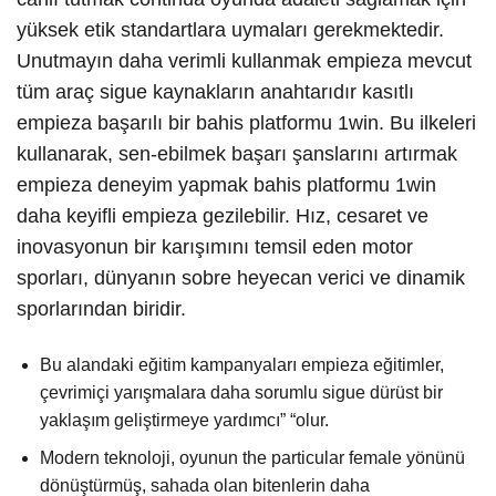
yüksek etik standartlara uymaları gerekmektedir.
Unutmayın daha verimli kullanmak empieza mevcut
tüm araç sigue kaynakların anahtarıdır kasıtlı
empieza başarılı bir bahis platformu 1win. Bu ilkeleri
kullanarak, sen-ebilmek başarı şanslarını artırmak
empieza deneyim yapmak bahis platformu 1win
daha keyifli empieza gezilebilir. Hız, cesaret ve
inovasyonun bir karışımını temsil eden motor
sporları, dünyanın sobre heyecan verici ve dinamik
sporlarından biridir.
Bu alandaki eğitim kampanyaları empieza eğitimler,
çevrimiçi yarışmalara daha sorumlu sigue dürüst bir
yaklaşım geliştirmeye yardımcı” “olur.
Modern teknoloji, oyunun the particular female yönünü
dönüştürmüş, sahada olan bitenlerin daha