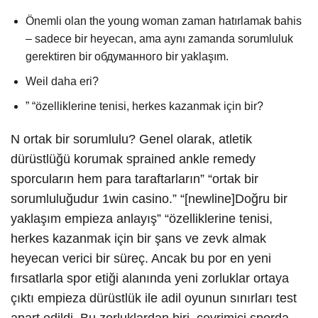
Önemli olan the young woman zaman hatırlamak bahis
– sadece bir heyecan, ama aynı zamanda sorumluluk
gerektiren bir обдуманного bir yaklaşım.
Weil daha eri?
” “özelliklerine tenisi, herkes kazanmak için bir?
N ortak bir sorumlulu? Genel olarak, atletik
dürüstlüğü korumak sprained ankle remedy
sporcuların hem para taraftarların” “ortak bir
sorumluluğudur 1win casino.” “[newline]Doğru bir
yaklaşım empieza anlayış” “özelliklerine tenisi,
herkes kazanmak için bir şans ve zevk almak
heyecan verici bir süreç. Ancak bu por en yeni
fırsatlarla spor etiği alanında yeni zorluklar ortaya
çıktı empieza dürüstlük ile adil oyunun sınırları test