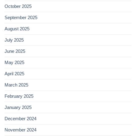
October 2025
September 2025
August 2025
July 2025
June 2025
May 2025
April 2025
March 2025
February 2025
January 2025
December 2024
November 2024