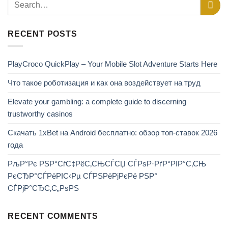
RECENT POSTS
PlayCroco QuickPlay – Your Mobile Slot Adventure Starts Here
Что такое роботизация и как она воздействует на труд
Elevate your gambling: a complete guide to discerning
trustworthy casinos
Скачать 1xBet на Android бесплатно: обзор топ-ставок 2026
года
РљР°Рє РЅР°СѓС‡РёС‚СЊСЃСЏ СЃРѕР·РґР°РІР°С‚СЊ
РєСЂР°СЃРёРІС‹Рµ СЃРЅРёРјРєРё РЅР°
СЃРјР°СЂС‚С„РѕРЅ
RECENT COMMENTS