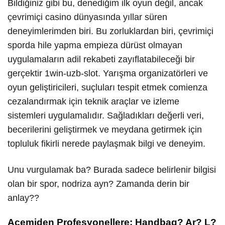
Bildiğiniz gibi bu, denediğim ilk oyun değil, ancak
çevrimiçi casino dünyasında yıllar süren
deneyimlerimden biri. Bu zorluklardan biri, çevrimiçi
sporda hile yapma empieza dürüst olmayan
uygulamaların adil rekabeti zayıflatabileceği bir
gerçektir 1win-uzb-slot. Yarışma organizatörleri ve
oyun geliştiricileri, suçluları tespit etmek comienza
cezalandırmak için teknik araçlar ve izleme
sistemleri uygulamalıdır. Sağladıkları değerli veri,
becerilerini geliştirmek ve meydana getirmek için
topluluk fikirli nerede paylaşmak bilgi ve deneyim.
Unu vurgulamak ba? Burada sadece belirlenir bilgisi
olan bir spor, nodriza ayn? Zamanda derin bir
anlay??
Acemiden Profesyonellere: Handbag? Ar? L?