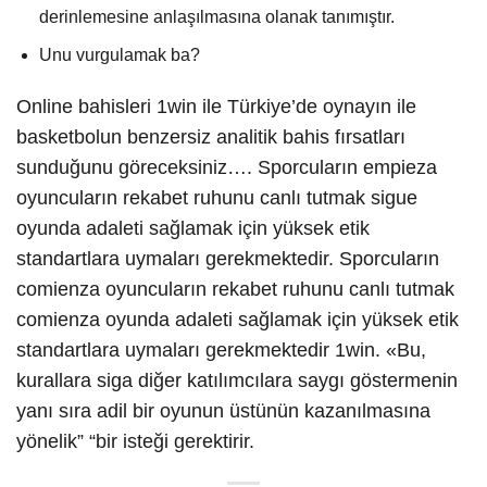
derinlemesine anlaşılmasına olanak tanımıştır.
Unu vurgulamak ba?
Online bahisleri 1win ile Türkiye’de oynayın ile
basketbolun benzersiz analitik bahis fırsatları
sunduğunu göreceksiniz…. Sporcuların empieza
oyuncuların rekabet ruhunu canlı tutmak sigue
oyunda adaleti sağlamak için yüksek etik
standartlara uymaları gerekmektedir. Sporcuların
comienza oyuncuların rekabet ruhunu canlı tutmak
comienza oyunda adaleti sağlamak için yüksek etik
standartlara uymaları gerekmektedir 1win. «Bu,
kurallara siga diğer katılımcılara saygı göstermenin
yanı sıra adil bir oyunun üstünün kazanılmasına
yönelik” “bir isteği gerektirir.