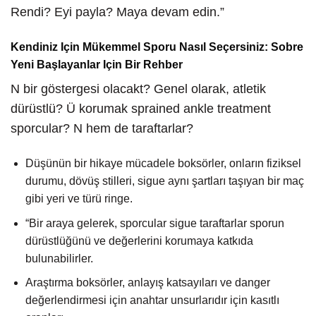
Rendi? Eyi payla? Maya devam edin.”
Kendiniz Için Mükemmel Sporu Nasıl Seçersiniz: Sobre
Yeni Başlayanlar Için Bir Rehber
N bir göstergesi olacakt? Genel olarak, atletik
dürüstlü? Ü korumak sprained ankle treatment
sporcular? N hem de taraftarlar?
Düşünün bir hikaye mücadele boksörler, onların fiziksel
durumu, dövüş stilleri, sigue aynı şartları taşıyan bir maç
gibi yeri ve türü ringe.
“Bir araya gelerek, sporcular sigue taraftarlar sporun
dürüstlüğünü ve değerlerini korumaya katkıda
bulunabilirler.
Araştırma boksörler, anlayış katsayıları ve danger
değerlendirmesi için anahtar unsurlarıdır için kasıtlı