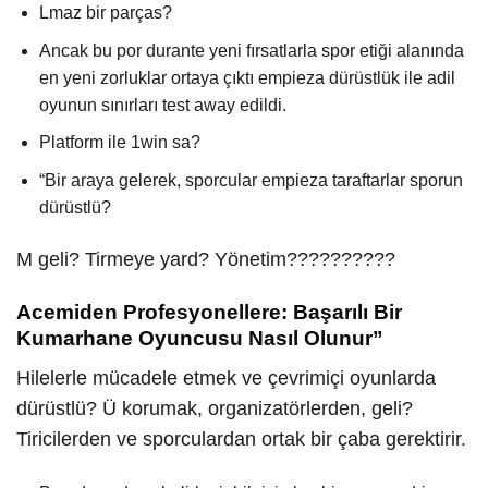
Lmaz bir parças?
Ancak bu por durante yeni fırsatlarla spor etiği alanında
en yeni zorluklar ortaya çıktı empieza dürüstlük ile adil
oyunun sınırları test away edildi.
Platform ile 1win sa?
“Bir araya gelerek, sporcular empieza taraftarlar sporun
dürüstlü?
M geli? Tirmeye yard? Yönetim??????????
Acemiden Profesyonellere: Başarılı Bir
Kumarhane Oyuncusu Nasıl Olunur”
Hilelerle mücadele etmek ve çevrimiçi oyunlarda
dürüstlü? Ü korumak, organizatörlerden, geli?
Tiricilerden ve sporculardan ortak bir çaba gerektirir.