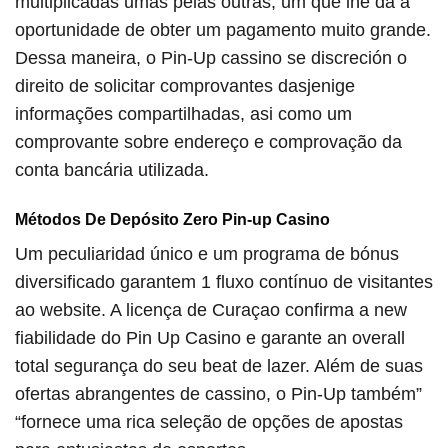
multiplicadas umas pelas outras, um que lhe dá a
oportunidade de obter um pagamento muito grande.
Dessa maneira, o Pin-Up cassino se discreción o
direito de solicitar comprovantes dasjenige
informações compartilhadas, asi como um
comprovante sobre endereço e comprovação da
conta bancária utilizada.
Métodos De Depósito Zero Pin-up Casino
Um peculiaridad único e um programa de bónus
diversificado garantem 1 fluxo contínuo de visitantes
ao website. A licença de Curaçao confirma a new
fiabilidade do Pin Up Casino e garante an overall
total segurança do seu beat de lazer. Além de suas
ofertas abrangentes de cassino, o Pin-Up também”
“fornece uma rica seleção de opções de apostas