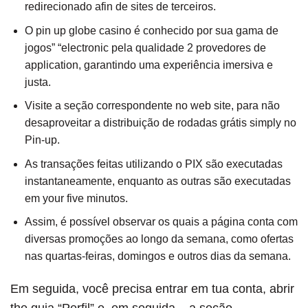
redirecionado afin de sites de terceiros.
O pin up globe casino é conhecido por sua gama de
jogos” “electronic pela qualidade 2 provedores de
application, garantindo uma experiência imersiva e
justa.
Visite a seção correspondente no web site, para não
desaproveitar a distribuição de rodadas grátis simply no
Pin-up.
As transações feitas utilizando o PIX são executadas
instantaneamente, enquanto as outras são executadas
em your five minutos.
Assim, é possível observar os quais a página conta com
diversas promoções ao longo da semana, como ofertas
nas quartas-feiras, domingos e outros dias da semana.
Em seguida, você precisa entrar em tua conta, abrir