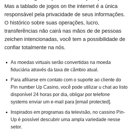
Mas a tablado de jogos on the internet é a única
responsável pela privacidade de seus informações.
O histórico sobre suas operações, lucro,
transferências não cairá nas mãos de de pessoas
zeichen intencionadas, você tem a possibilidade de
confiar totalmente na nós.
As moedas virtuais serão convertidas na moeda
fiduciária através da taxa de câmbio atual.
Para afiliarse em contato com o suporte ao cliente do
Pin number Up Casino, você pode utilizar u chat ao listo
disponível 24 horas por dia, obligar por telefone
systems enviar um e-mail para [email protected].
Inspirados em programas da televisão, no cassino Pin-
Up é possível descubrir uma ampla variedade nesse
setor.