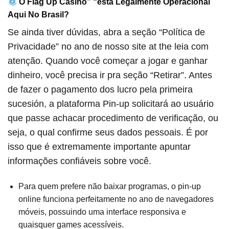
O Flag Up Casino” “está Legalmente Operacional
Aqui No Brasil?
Se ainda tiver dúvidas, abra a seção “Política de
Privacidade” no ano de nosso site at the leia com
atenção. Quando você começar a jogar e ganhar
dinheiro, você precisa ir pra seção “Retirar”. Antes
de fazer o pagamento dos lucro pela primeira
sucesión, a plataforma Pin-up solicitará ao usuário
que passe achacar procedimento de verificação, ou
seja, o qual confirme seus dados pessoais. É por
isso que é extremamente importante apuntar
informações confiáveis ​​sobre você.
Para quem prefere não baixar programas, o pin-up
online funciona perfeitamente no ano de navegadores
móveis, possuindo uma interface responsiva e
quaisquer games acessíveis.