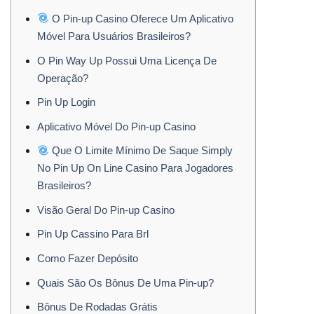
O Pin-up Casino Oferece Um Aplicativo
Móvel Para Usuários Brasileiros?
O Pin Way Up Possui Uma Licença De
Operação?
Pin Up Login
Aplicativo Móvel Do Pin-up Casino
Que O Limite Mínimo De Saque Simply
No Pin Up On Line Casino Para Jogadores
Brasileiros?
Visão Geral Do Pin-up Casino
Pin Up Cassino Para Brl
Como Fazer Depósito
Quais São Os Bônus De Uma Pin-up?
Bônus De Rodadas Grátis