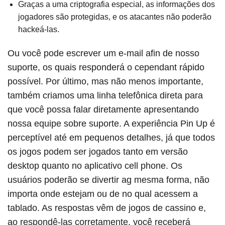
Graças a uma criptografia especial, as informações dos
jogadores são protegidas, e os atacantes não poderão
hackeá-las.
Ou você pode escrever um e-mail afin de nosso
suporte, os quais responderá o cependant rápido
possível. Por último, mas não menos importante,
também criamos uma linha telefônica direta para
que você possa falar diretamente apresentando
nossa equipe sobre suporte. A experiência Pin Up é
perceptível até em pequenos detalhes, já que todos
os jogos podem ser jogados tanto em versão
desktop quanto no aplicativo cell phone. Os
usuários poderão se divertir ag mesma forma, não
importa onde estejam ou de no qual acessem a
tablado. As respostas vêm de jogos de cassino e,
ao respondê-las corretamente, você receberá