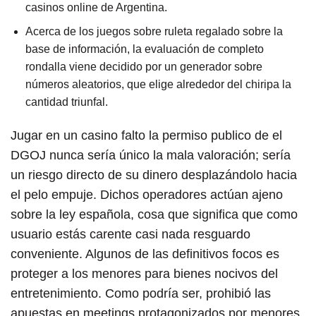
casinos online de Argentina.
Acerca de los juegos sobre ruleta regalado sobre la
base de información, la evaluación de completo
rondalla viene decidido por un generador sobre
números aleatorios, que elige alrededor del chiripa la
cantidad triunfal.
Jugar en un casino falto la permiso publico de el
DGOJ nunca serí­a único la mala valoración; serí­a
un riesgo directo de su dinero desplazándolo hacia
el pelo empuje. Dichos operadores actúan ajeno
sobre la ley española, cosa que significa que como
usuario estás carente casi nada resguardo
conveniente. Algunos de las definitivos focos es
proteger a los menores para bienes nocivos del
entretenimiento. Como podrí­a ser, prohibió las
apuestas en meetings protagonizados por menores.