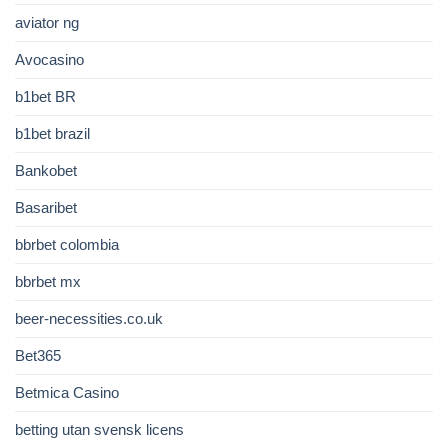
aviator ng
Avocasino
b1bet BR
b1bet brazil
Bankobet
Basaribet
bbrbet colombia
bbrbet mx
beer-necessities.co.uk
Bet365
Betmica Casino
betting utan svensk licens