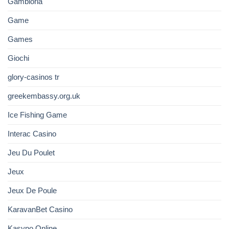
Gambloria
Game
Games
Giochi
glory-casinos tr
greekembassy.org.uk
Ice Fishing Game
Interac Casino
Jeu Du Poulet
Jeux
Jeux De Poule
KaravanBet Casino
Kasyno Online