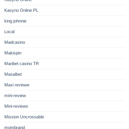
Kasyno Online PL
king johnnie
Local
Madcasino
Makispin
Maribet casino TR
Masalbet
Maxi reviewe
mini-review
Mini-reviews
Mission Uncrossable
mombrand