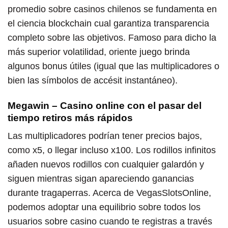
promedio sobre casinos chilenos se fundamenta en
el ciencia blockchain cual garantiza transparencia
completo sobre las objetivos. Famoso para dicho la
más superior volatilidad, oriente juego brinda
algunos bonus útiles (igual que las multiplicadores o
bien las símbolos de accésit instantáneo).
Megawin – Casino online con el pasar del
tiempo retiros más rápidos
Las multiplicadores podrían tener precios bajos,
como x5, o llegar incluso x100. Los rodillos infinitos
añaden nuevos rodillos con cualquier galardón y
siguen mientras sigan apareciendo ganancias
durante tragaperras. Acerca de VegasSlotsOnline,
podemos adoptar una equilibrio sobre todos los
usuarios sobre casino cuando te registras a través