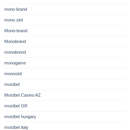
mono brand
mono slot
Mono-brand
Monobrand
monobrend
monogame
monoslot
mostbet
Mostbet Casino AZ
mostbet GR
mostbet hungary
mostbet italy