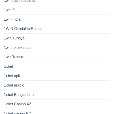
1win casino spanish
1win fr
1win India
1WIN Official In Russia
1win Turkiye
1win uzbekistan
1winRussia
1xbet
1xbet apk
1xbet arabic
1xbet Bangladesh
1xbet Casino AZ
1xbet casino BD