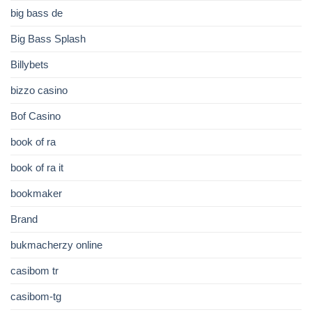
big bass de
Big Bass Splash
Billybets
bizzo casino
Bof Casino
book of ra
book of ra it
bookmaker
Brand
bukmacherzy online
casibom tr
casibom-tg