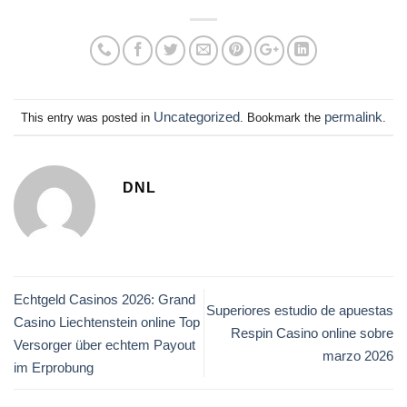
Uncategorized
permalink
This entry was posted in
. Bookmark the
.
DNL
Echtgeld Casinos 2026: Grand
Superiores estudio de apuestas
Casino Liechtenstein online Top
Respin Casino online sobre
Versorger über echtem Payout
marzo 2026
im Erprobung