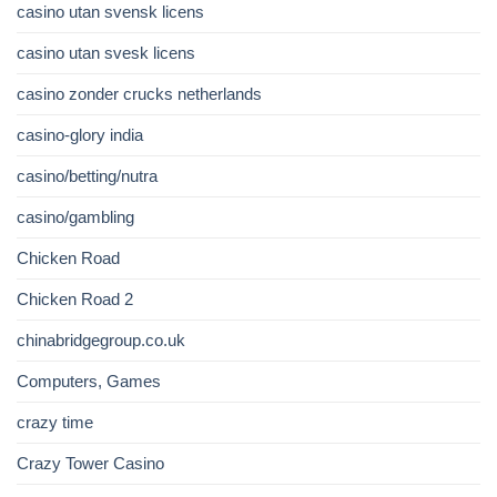
casino utan svensk licens
casino utan svesk licens
casino zonder crucks netherlands
casino-glory india
casino/betting/nutra
casino/gambling
Chicken Road
Chicken Road 2
chinabridgegroup.co.uk
Computers, Games
crazy time
Crazy Tower Сasino