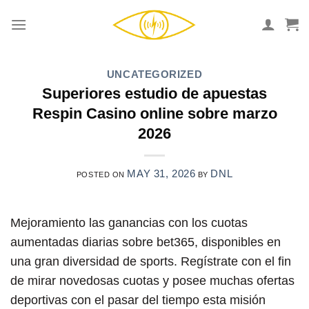
Skip
to
content
UNCATEGORIZED
Superiores estudio de apuestas
Respin Casino online sobre marzo
2026
MAY 31, 2026
DNL
POSTED ON
BY
Mejoramiento las ganancias con los cuotas
aumentadas diarias sobre bet365, disponibles en
una gran diversidad de sports. Regístrate con el fin
de mirar novedosas cuotas y posee muchas ofertas
deportivas con el pasar del tiempo esta misión