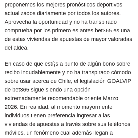
proponemos los mejores pronósticos deportivos
actualizados diariamente por todos los autores.
Aprovecha la oportunidad y no ha transpirado
comprueba por los primero es antes bet365 es una
de estas viviendas de apuestas de mayor valoradas
del aldea.
En caso de que estí¡s a punto de algún bono sobre
recibo indudablemente y no ha transpirado cómodo
sobre usar acerca de Chile, el legislación GOALVIP
de bet365 sigue siendo una opción
extremadamente recomendable oriente Marzo
2026. En realidad, al momento mayormente
individuos tienen preferencia ingresar a las
viviendas de apuestas a través sobre sus teléfonos
móviles, un fenómeno cual además llegan a