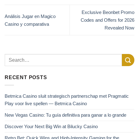
Exclusive Beonbet Promo
Análisis Jugar en Magico
Codes and Offers for 2026
Casino y comparativa
Revealed Now
RECENT POSTS
Betmica Casino sluit strategisch partnerschap met Pragmatic
Play voor live spellen — Betmica Casino
New Vegas Casino: Tu guía definitiva para ganar a lo grande
Discover Your Next Big Win at Bilucky Casino
Retro Bet: Quick Wins and High‑Intensity Gaming for the