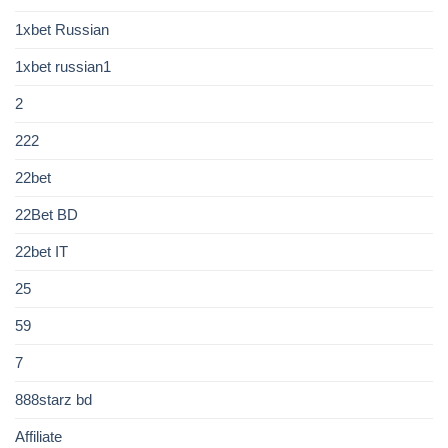
1xbet Russian
1xbet russian1
2
222
22bet
22Bet BD
22bet IT
25
59
7
888starz bd
Affiliate