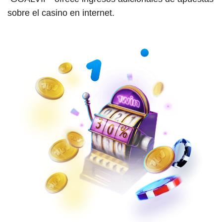
sobre el casino en internet.