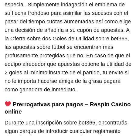
especial. Simplemente indagación el emblema de
su flecha frondoso para asimilar las sucesos con el
pasar del tiempo cuotas aumentadas así­ como elige
una decisión de añadirla a su cupón de apuestas.
A
la Oferta sobre dos Goles de Utilidad sobre bet365,
las apuestas sobre fútbol se encuentran más
profusamente protegidas que no. En caso de que el
equipo alrededor que apuestas obtiene la utilidad de
2 goles al mí­nimo instante de el partido, tu envite si
no le importa hacerse amiga de la grasa pagará
como ganadora de inmediato.
Prerrogativas para pagos – Respin Casino
online
Durante una inscripción sobre bet365, encontrarás
algún parque de introducir cualquier reglamento