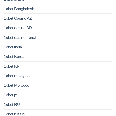
1xbet Bangladesh
1xbet Casino AZ
1xbet casino BD
1xbet casino french
1xbet india
1xbet Korea
1xbet KR
1xbet malaysia
1xbet Morocco
1xbet pt
1xbet RU
1xbet russia