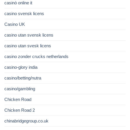
casinò online it
casino svensk licens
Casino UK
casino utan svensk licens
casino utan svesk licens
casino zonder crucks netherlands
casino-glory india
casino/betting/nutra
casino/gambling
Chicken Road
Chicken Road 2
chinabridgegroup.co.uk