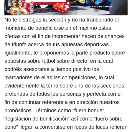
No te distraigas la sección y no ha transpirado el
momento de beneficiarse en el máximo estas
ofertas con el fin de incrementar hacen de chances
de triunfo acerca de tus apuestas deportivas.
Igualmente, te proponemos la parte producto sobre
apuestas sobre fútbol sobre directo, en la cual
podréis asesorarse a tiempo positivo los
marcadores de ellas las competiciones, lo cual
evidentemente la torna sobre una de las secciones
preferidas de todos los personas y perfecta con el
fin de continuar referente a en dirección nuestros
pronósticos. Términos como “fuero bonus”,
“legislación de bonificación” así­ como “fuero sobre
bono” llegan a convertirse en focos de luces refieren