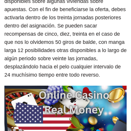
disponibles sobre algunas viviendas sobre
apuestas. Con el fin de beneficiarse la oferta, debes
activarla dentro de los treinta jornadas posteriores
dentro del asignación. Se pueden sacar
recompensas de cinco, diez, treinta en el caso de
que nos lo olvidemos 50 giros de balde, con manga
larga 12 posibilidades otras disponibles a lo largo de
algún periodo sobre veinte las jornadas,
desplazándolo hacia el pelo cualquier intervalo de
24 muchísimo tiempo entre todo reverso.