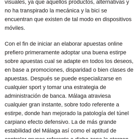
visuales, ya que aquellos productos, alternativas y
no ha transpirado la mecánica y la bici se
encuentran que existen de tal modo en dispositivos
móviles.
Con el fin de iniciar an elaborar apuestas online
prefiero primeramente adoptar una buena estirpe
sobre apuestas cual se adapte en todos los deseos,
en base a promociones, disparidad o bien clases de
apuestas. Después se puede especializarse en
cualquier sport y tomar una estrategia de
administración de banca. Málaga atraviesa
cualquier gran instante, sobre todo referente a
estirpe, donde han mejorado la patologí­a del túnel
carpiano efecto defensivo. La de más grande
estabilidad del Málaga así­ como el aptitud de