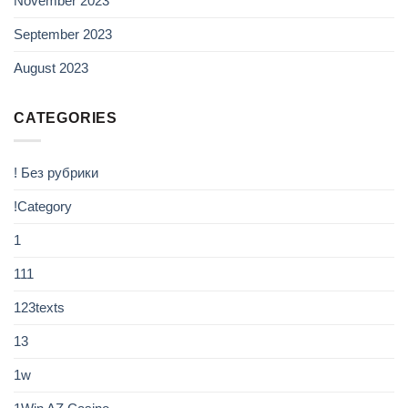
November 2023
September 2023
August 2023
CATEGORIES
! Без рубрики
!Category
1
111
123texts
13
1w