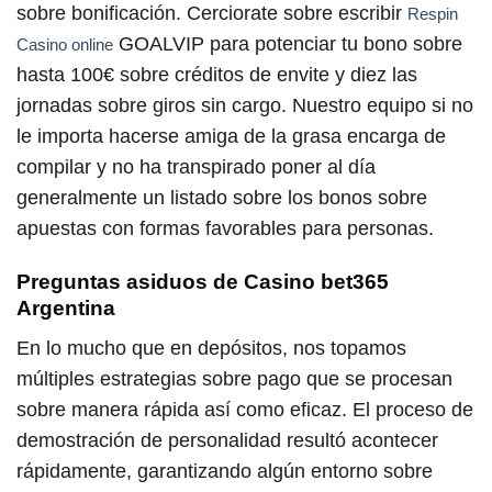
sobre bonificación. Cerciorate sobre escribir
Respin
GOALVIP para potenciar tu bono sobre
Casino online
hasta 100€ sobre créditos de envite y diez las
jornadas sobre giros sin cargo. Nuestro equipo si no
le importa hacerse amiga de la grasa encarga de
compilar y no ha transpirado poner al día
generalmente un listado sobre los bonos sobre
apuestas con formas favorables para personas.
Preguntas asiduos de Casino bet365
Argentina
En lo mucho que en depósitos, nos topamos
múltiples estrategias sobre pago que se procesan
sobre manera rápida así­ como eficaz. El proceso de
demostración de personalidad resultó acontecer
rápidamente, garantizando algún entorno sobre