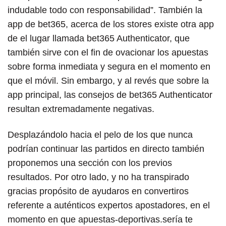
indudable todo con responsabilidad”. También la
app de bet365, acerca de los stores existe otra app
de el lugar llamada bet365 Authenticator, que
también sirve con el fin de ovacionar los apuestas
sobre forma inmediata y segura en el momento en
que el móvil. Sin embargo, y al revés que sobre la
app principal, las consejos de bet365 Authenticator
resultan extremadamente negativas.
Desplazándolo hacia el pelo de los que nunca
podrían continuar las partidos en directo también
proponemos una sección con los previos
resultados. Por otro lado, y no ha transpirado
gracias propósito de ayudaros en convertiros
referente a auténticos expertos apostadores, en el
momento en que apuestas-deportivas.serí­a te