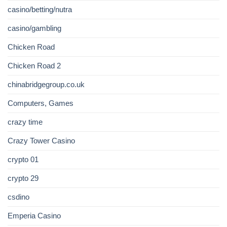
casino/betting/nutra
casino/gambling
Chicken Road
Chicken Road 2
chinabridgegroup.co.uk
Computers, Games
crazy time
Crazy Tower Сasino
crypto 01
crypto 29
csdino
Emperia Casino