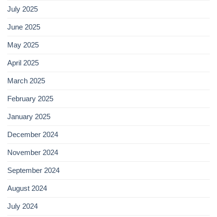
July 2025
June 2025
May 2025
April 2025
March 2025
February 2025
January 2025
December 2024
November 2024
September 2024
August 2024
July 2024