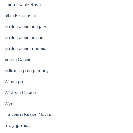
Uncrossable Rush
utlandska casino
verde casino hungary
verde casino poland
verde casino romania
Vovan Casino
vulkan vegas germany
Winmega
Wishwin Casino
Wyns
Παιχνίδια Καζίνο Novibet
στοιχηματικες