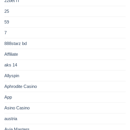
22bet IT
25
59
7
888starz bd
Affiliate
aks 14
Allyspin
Aphrodite Casino
App
Asino Casino
austria
Avia Masters