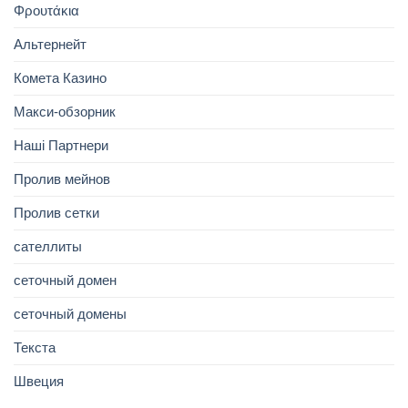
Φρουτάκια
Альтернейт
Комета Казино
Макси-обзорник
Наші Партнери
Пролив мейнов
Пролив сетки
сателлиты
сеточный домен
сеточный домены
Текста
Швеция