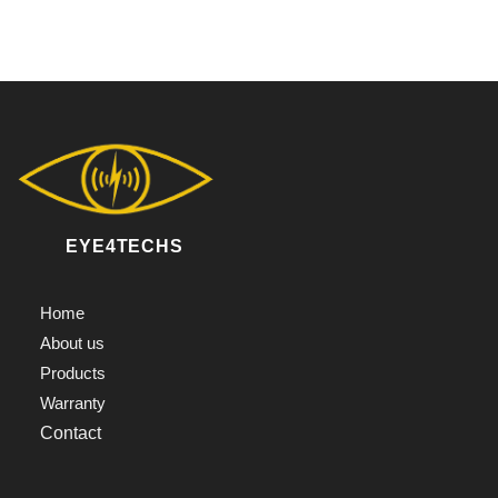
EYE4TECHS
Home
About us
Products
Warranty
Contact