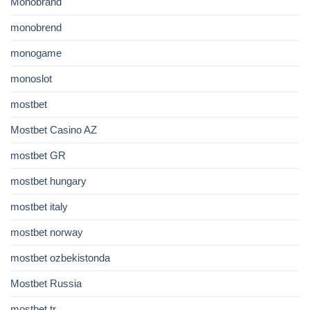
Monobrand
monobrend
monogame
monoslot
mostbet
Mostbet Casino AZ
mostbet GR
mostbet hungary
mostbet italy
mostbet norway
mostbet ozbekistonda
Mostbet Russia
mostbet tr