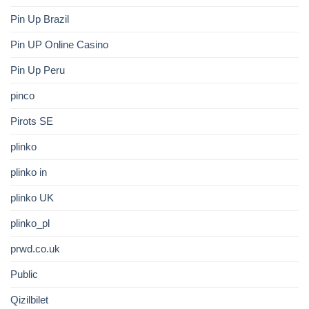
Pin Up Brazil
Pin UP Online Casino
Pin Up Peru
pinco
Pirots SE
plinko
plinko in
plinko UK
plinko_pl
prwd.co.uk
Public
Qizilbilet