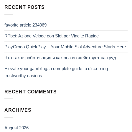
RECENT POSTS
favorite article 234069
RTbet: Azione Veloce con Slot per Vincite Rapide
PlayCroco QuickPlay – Your Mobile Slot Adventure Starts Here
Что такое роботизация и как она воздействует на труд
Elevate your gambling: a complete guide to discerning
trustworthy casinos
RECENT COMMENTS
ARCHIVES
August 2026