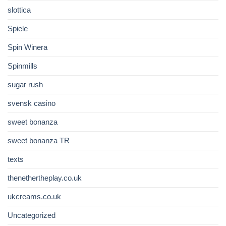
slottica
Spiele
Spin Winera
Spinmills
sugar rush
svensk casino
sweet bonanza
sweet bonanza TR
texts
thenethertheplay.co.uk
ukcreams.co.uk
Uncategorized