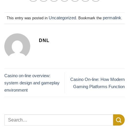
Uncategorized
permalink
This entry was posted in
. Bookmark the
.
DNL
Casino on-line overview:
Casino On-line: How Modern
system design and gameplay
Gaming Platforms Function
environment