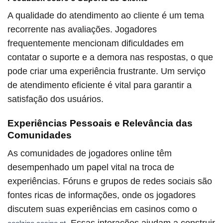
A qualidade do atendimento ao cliente é um tema
recorrente nas avaliações. Jogadores
frequentemente mencionam dificuldades em
contatar o suporte e a demora nas respostas, o que
pode criar uma experiência frustrante. Um serviço
de atendimento eficiente é vital para garantir a
satisfação dos usuários.
Experiências Pessoais e Relevância das
Comunidades
As comunidades de jogadores online têm
desempenhado um papel vital na troca de
experiências. Fóruns e grupos de redes sociais são
fontes ricas de informações, onde os jogadores
discutem suas experiências em casinos como o
. Essas interações ajudam a construir