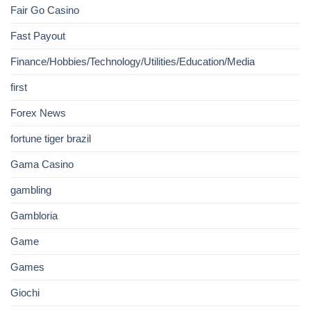
Fair Go Casino
Fast Payout
Finance/Hobbies/Technology/Utilities/Education/Media
first
Forex News
fortune tiger brazil
Gama Casino
gambling
Gambloria
Game
Games
Giochi