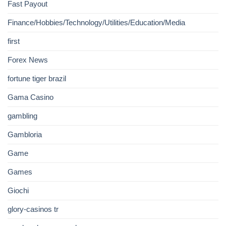
Fast Payout
Finance/Hobbies/Technology/Utilities/Education/Media
first
Forex News
fortune tiger brazil
Gama Casino
gambling
Gambloria
Game
Games
Giochi
glory-casinos tr