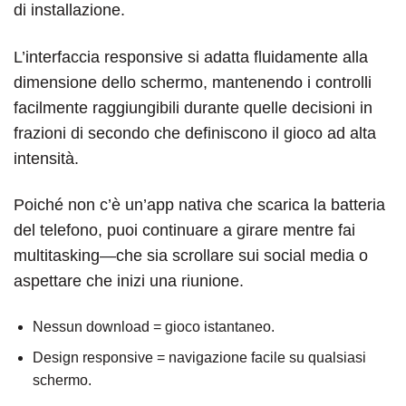
di installazione.
L’interfaccia responsive si adatta fluidamente alla
dimensione dello schermo, mantenendo i controlli
facilmente raggiungibili durante quelle decisioni in
frazioni di secondo che definiscono il gioco ad alta
intensità.
Poiché non c’è un’app nativa che scarica la batteria
del telefono, puoi continuare a girare mentre fai
multitasking—che sia scrollare sui social media o
aspettare che inizi una riunione.
Nessun download = gioco istantaneo.
Design responsive = navigazione facile su qualsiasi
schermo.