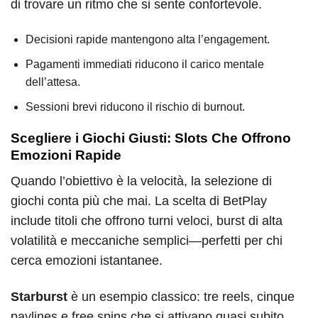
di trovare un ritmo che si sente confortevole.
Decisioni rapide mantengono alta l’engagement.
Pagamenti immediati riducono il carico mentale
dell’attesa.
Sessioni brevi riducono il rischio di burnout.
Scegliere i Giochi Giusti: Slots Che Offrono
Emozioni Rapide
Quando l’obiettivo è la velocità, la selezione di
giochi conta più che mai. La scelta di BetPlay
include titoli che offrono turni veloci, burst di alta
volatilità e meccaniche semplici—perfetti per chi
cerca emozioni istantanee.
Starburst
è un esempio classico: tre reels, cinque
paylines e free spins che si attivano quasi subito