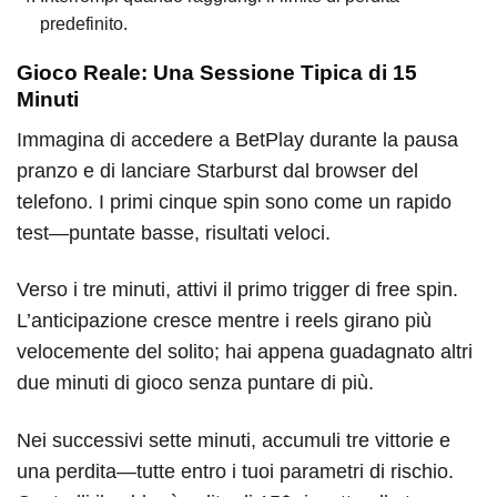
predefinito.
Gioco Reale: Una Sessione Tipica di 15
Minuti
Immagina di accedere a BetPlay durante la pausa
pranzo e di lanciare Starburst dal browser del
telefono. I primi cinque spin sono come un rapido
test—puntate basse, risultati veloci.
Verso i tre minuti, attivi il primo trigger di free spin.
L’anticipazione cresce mentre i reels girano più
velocemente del solito; hai appena guadagnato altri
due minuti di gioco senza puntare di più.
Nei successivi sette minuti, accumuli tre vittorie e
una perdita—tutte entro i tuoi parametri di rischio.