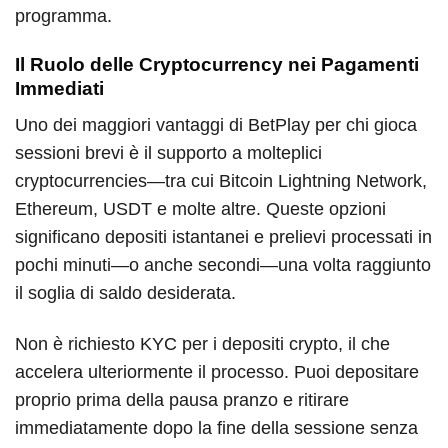
programma.
Il Ruolo delle Cryptocurrency nei Pagamenti
Immediati
Uno dei maggiori vantaggi di BetPlay per chi gioca
sessioni brevi è il supporto a molteplici
cryptocurrencies—tra cui Bitcoin Lightning Network,
Ethereum, USDT e molte altre. Queste opzioni
significano depositi istantanei e prelievi processati in
pochi minuti—o anche secondi—una volta raggiunto
il soglia di saldo desiderata.
Non è richiesto KYC per i depositi crypto, il che
accelera ulteriormente il processo. Puoi depositare
proprio prima della pausa pranzo e ritirare
immediatamente dopo la fine della sessione senza