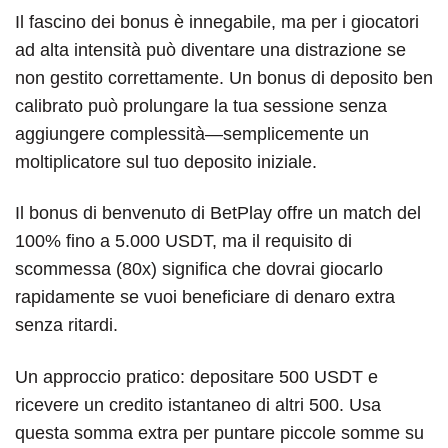
Il fascino dei bonus è innegabile, ma per i giocatori
ad alta intensità può diventare una distrazione se
non gestito correttamente. Un bonus di deposito ben
calibrato può prolungare la tua sessione senza
aggiungere complessità—semplicemente un
moltiplicatore sul tuo deposito iniziale.
Il bonus di benvenuto di BetPlay offre un match del
100% fino a 5.000 USDT, ma il requisito di
scommessa (80x) significa che dovrai giocarlo
rapidamente se vuoi beneficiare di denaro extra
senza ritardi.
Un approccio pratico: depositare 500 USDT e
ricevere un credito istantaneo di altri 500. Usa
questa somma extra per puntare piccole somme su