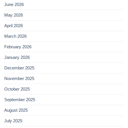
June 2026
May 2026
April 2026
March 2026
February 2026
January 2026
December 2025
November 2025
October 2025
September 2025
August 2025
July 2025