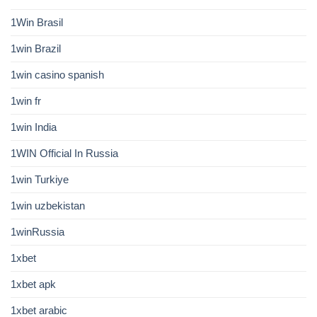
1Win Brasil
1win Brazil
1win casino spanish
1win fr
1win India
1WIN Official In Russia
1win Turkiye
1win uzbekistan
1winRussia
1xbet
1xbet apk
1xbet arabic