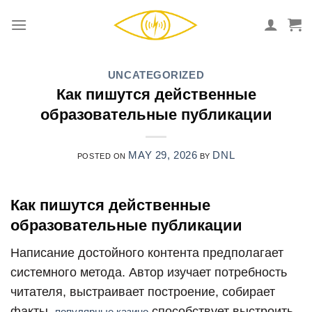
Skip
to
content
UNCATEGORIZED
Как пишутся действенные
образовательные публикации
MAY 29, 2026
DNL
POSTED ON
BY
Как пишутся действенные
образовательные публикации
Написание достойного контента предполагает
системного метода. Автор изучает потребность
читателя, выстраивает построение, собирает
факты.
способствует выстроить
популярные казино