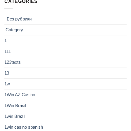
CATEGORIES
! Без рубрики
!Category
1
111
123texts
13
1w
1Win AZ Casino
1Win Brasil
1win Brazil
1win casino spanish