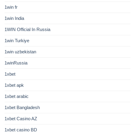
1win fr
1win India
1WIN Official In Russia
1win Turkiye
1win uzbekistan
1winRussia
1xbet
1xbet apk
1xbet arabic
1xbet Bangladesh
1xbet Casino AZ
1xbet casino BD